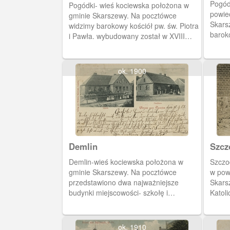
Pogód
Pogódki- wieś kociewska położona w
powie
gminie Skarszewy. Na pocztówce
Skarsz
widzimy barokowy kościół pw. św. Piotra
barok
i Pawła. wybudowany został w XVIII
Piotr
wieku, na miejscu starszej,
cyste
pocysterskiej świątyni. W górnym rogu
pokazano budynek szkoły katolickiej.
ok. 1900
Poniżej duży lokal gastronomiczny,
pełniący też funkcje hotelowe.
Demlin
Szcz
Demlin-wieś kociewska położona w
Szczo
gminie Skarszewy. Na pocztówce
w pow
przedstawiono dwa najważniejsze
Skarsz
budynki miejscowości- szkołę i
Katol
gospodę.
Żeński
ok. 1910