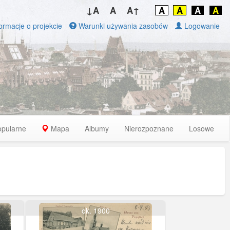
↓A
A
A↑
A
A
A
A
ormacje o projekcie
Warunki używania zasobów
Logowanie
opularne
Mapa
Albumy
Nierozpoznane
Losowe
ok. 1900