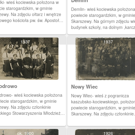
Demlin
ki- wieś kociewska położona w
cie starogardzkim, w gminie
Demlin- wieś kociewska położon
ewy. Na zdjęciu ołtarz i wnętrze
powiecie starogardzkim, w gmini
owego kościoła pw. św. Apostołów
Skarszewy. Na górnym zdjęciu w
a i Pawła, wybudowany przez
budynek szkoły, na dolnym ,kar
rsów w latach 1701-1715.
Friedricha Lenza.
1937
1937
odrowo
Nowy Wiec
drowo- wieś kociewska położona
Nowy Wiec- wieś z pogranicza
iecie starogardzkim, w gminie
kaszubsko-kociewskiego, położo
ewy. Na zdjęciu członkinie
powiecie starogardzkim, w gmini
ickiego Stowarzyszenia Młodzieży
Skarszewy. Na zdjęciu członkinie
ej z tej miejscowości.
Katolickiego Stowarzyszenia Mło
Żeńskiej z tej miejscowości.
ok. 1900
1926