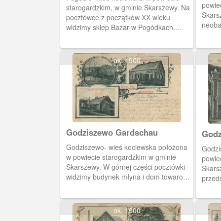
powie
starogardzkim, w gminie Skarszewy. Na
Skars
pocztówce z początków XX wieku
neoba
widzimy sklep Bazar w Pogódkach.
1902 
Przed budynkiem najprawdopodobniej
siedz
właściciel z rodziną i ekspedientki.
ok. 1900
Godziszewo Gardschau
Godziszewo- wieś kociewska położona
Godzi
w powiecie starogardzkim w gminie
powie
Skarszewy. W górnej części pocztówki
Skars
widzimy budynek młyna i dom towarowy
przed
Steina. W części dolnej przedstawiono
właści
szkołę wiejską i kościół p.w. św. Jana
Nepomucena z 1748 roku.
ok. 1900