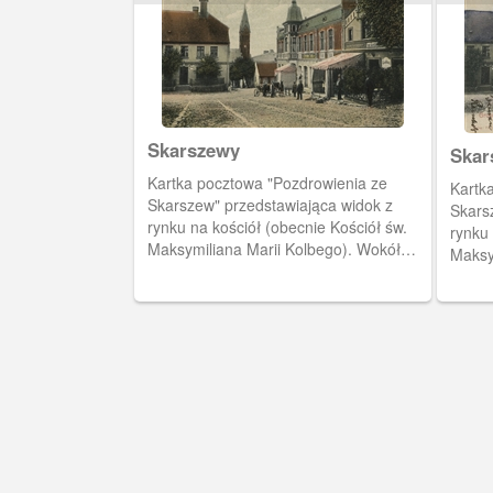
Skarszewy
Skar
Kartka pocztowa "Pozdrowienia ze
Kartk
Skarszew" przedstawiająca widok z
Skars
rynku na kościół (obecnie Kościół św.
rynku 
Maksymiliana Marii Kolbego). Wokół
Maksy
ryneczku znajdują się niskie
rynecz
kamieniczki.
kamien