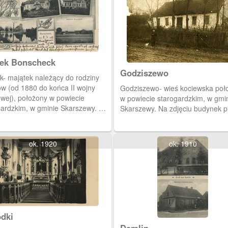
ek Bonscheck
Godziszewo
k- majątek należący do rodziny
w (od 1880 do końca II wojny
Godziszewo- wieś kociewska poł
owej), położony w powiecie
w powiecie starogardzkim, w gmi
gardzkim, w gminie Skarszewy. W
Skarszewy. Na zdjęciu budynek p
j części pocztówki widzimy dwa
a okazałego pałacu należącego do
y Modrow. Poniżej- gorzelnia i
ok. 1920
ok. 1910
c kolejowy przy linii Starogard-
zewy.
dki