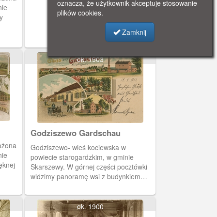
oznacza, że użytkownik akceptuje stosowanie
nie
plików cookies.
Zamknij
ok. 1903
Godziszewo Gardschau
ożona
Godziszewo- wieś kociewska w
nie
powiecie starogardzkim, w gminie
ęknej
Skarszewy. W górnej części pocztówki
widzimy panoramę wsi z budynkiem
ęści
gorzelni na pierwszym planie. W części
 p.w.
dolnej przedstawiono hotel Niacka,
u i
rokokowy kościół p.w. św. Jana
ok. 1900
Nepomucena z 1748 roku i gorzelnię.