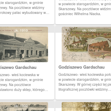
cie starogardzkim, w gminie
w powiecie starogardzkim, w gmi
zewy. Na pocztówce widzimy
Skarszewy. Na pocztówce widzimy
rokowy pałac wybudowany w
gościniec Wilhelma Niacka.
przez rodzinę Modrow. Obecnie
iba Zespołu Szkół Rolniczych.
ok. 1910
ok. 1900
Godziszewo Gardschau
Godziszewo Gardschau
Godziszewo- wieś kociewska poł
szewo- wieś kociewska w
w powiecie starogardzkim, w gmi
cie starogardzkim, w gminie
Skarszewy. W górnej części tej pi
zewy. Na pocztówce
litograficznej pocztówki widzimy
stawiono duży sklep, którego
panoramę wsi Godziszewo. W cz
cielem był Albert Friese.
dolnej pokazano rokokowy kościół
św. Jana Nepomucena z 1748 rok
ok. 1900
ok. 1900
zajazd Alberta Friese.