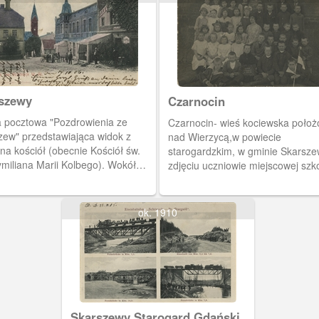
szewy
Czarnocin
a pocztowa "Pozdrowienia ze
Czarnocin- wieś kociewska poło
zew" przedstawiająca widok z
nad Wierzycą,w powiecie
na kościół (obecnie Kościół św.
starogardzkim, w gminie Skarsze
miliana Marii Kolbego). Wokół
zdjęciu uczniowie miejscowej szk
ku znajdują się niskie
nauczycielką Marylą Wildówną.
iczki.
Rok1926.
ok. 1910
Skarszewy Starogard Gdański