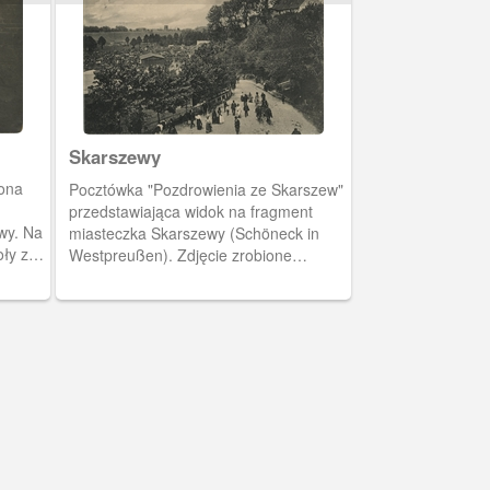
Skarszewy
żona
Pocztówka "Pozdrowienia ze Skarszew"
przedstawiająca widok na fragment
wy. Na
miasteczka Skarszewy (Schöneck in
oły z
Westpreußen). Zdjęcie zrobione
prawdopodobnie w świąteczny dzień
(niedziela). Na fotografii widocznie
odświętnie ubrani mieszkańcy Skarszew
udający się na spacer.