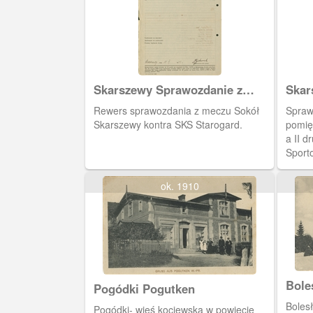
Skarszewy Sprawozdanie z
Skar
meczu
mecz
Rewers sprawozdania z meczu Sokół
Spraw
Skarszewy kontra SKS Starogard.
pomię
a II 
Sport
czerw
Skars
ok. 1910
Skars
Bol
Pogódki Pogutken
Boles
Pogódki- wieś kociewska w powiecie