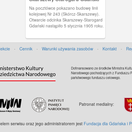
Na pocztówce pokazano budowę linii
kolejowej Nr 243 (Skórcz-Skarszewy).
Otwarcie odcinka Skarszewy-Starogard
Gdański nastąpiło 5 stycznia 1905 roku.
jekcie
·
Cennik
·
Warunki używania zasobów
·
Kontakt
·
Re
Dofinansowano ze środków Ministra Kultu
Narodowego pochodzących z Funduszu Pr
państwowego funduszu celowego.
Patronat medialny:
ielem serwisu oraz jego administratorem jest
Fundacja dla Gdańska i 