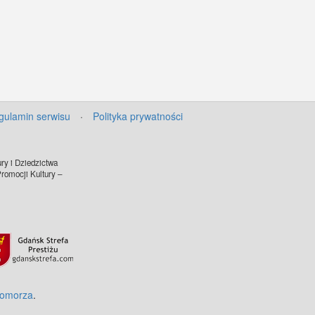
gulamin serwisu
·
Polityka prywatności
ry i Dziedzictwa
omocji Kultury –
Pomorza
.