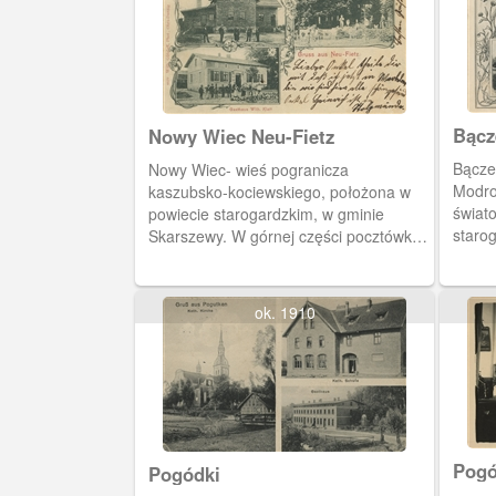
Bącz
Nowy Wiec Neu-Fietz
Bącze
Nowy Wiec- wieś pogranicza
Modro
kaszubsko-kociewskiego, położona w
świat
powiecie starogardzkim, w gminie
staro
Skarszewy. W górnej części pocztówki
górne
widzimy mleczarnię i (po prawej) dwór
ujęci
w Nowym Wiecu. W części dolnej-
rodzin
zajazd Wilhelma Klatta.
ok. 1910
dworze
Skars
Pogó
Pogódki