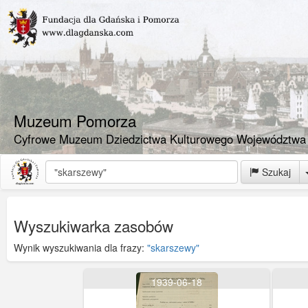
Muzeum Pomorza
Cyfrowe Muzeum Dziedzictwa Kulturowego Województwa
Szukaj
Wyszukiwarka zasobów
Wynik wyszukiwania dla frazy:
"skarszewy"
1939-06-18