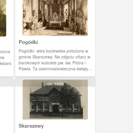
Pogódki
Pogódki- wieś kociewska położona w
ożona
gminie Skarszewy. Na zdjęciu ołtarz w
nie
barokowym kościele pw. św. Piotra i
lebani.
Pawła. Ta osiemnastowieczna świątynia
powstała na miejscu starrszego, z XIII
wieku, kościoła cysterskiego
ok. 1920
Skarszewy