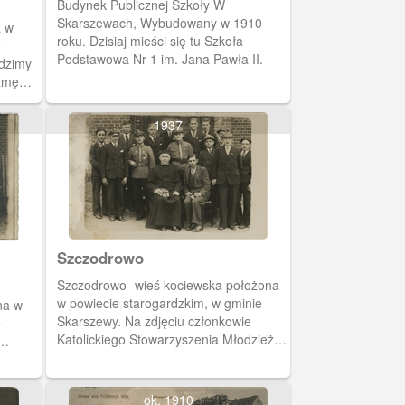
Budynek Publicznej Szkoły W
Skarszewach, Wybudowany w 1910
a w
roku. Dzisiaj mieści się tu Szkoła
e
Podstawowa Nr 1 im. Jana Pawła II.
idzimy
czmę
1937
Szczodrowo
Szczodrowo- wieś kociewska położona
w powiecie starogardzkim, w gminie
na w
Skarszewy. Na zdjęciu członkowie
e
Katolickiego Stowarzyszenia Młodzieży
Męskiej- Oddział Szcodrowo.
dzieży
ok. 1910