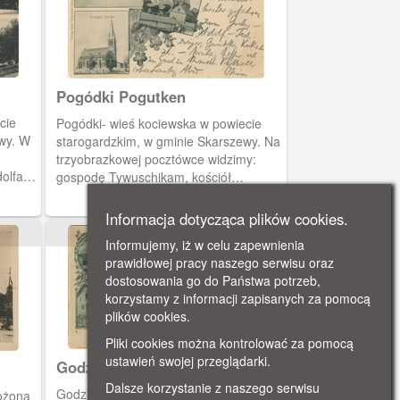
Pogódki Pogutken
cie
Pogódki- wieś kociewska w powiecie
wy. W
starogardzkim, w gminie Skarszewy. Na
trzyobrazkowej pocztówce widzimy:
olfa
gospodę Tywuschikam, kościół
ewangelicki wybudowany w 1899 (dziś
elicką
opuszczony) i barokowy kościół p.w. św.
Informacja dotycząca plików cookies.
Piotra i Pawła z XVIII wieku.
ok. 1900
Informujemy, iż w celu zapewnienia
prawidłowej pracy naszego serwisu oraz
dostosowania go do Państwa potrzeb,
korzystamy z informacji zapisanych za pomocą
plików cookies.
Pliki cookies można kontrolować za pomocą
ustawień swojej przeglądarki.
Godziszewo Gardschau
Dalsze korzystanie z naszego serwisu
Godziszewo Gardschau
ożona