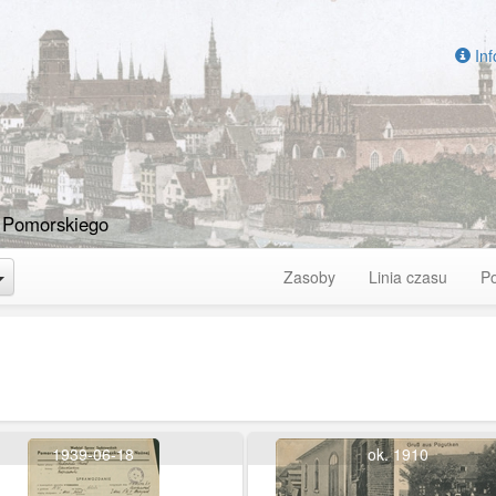
Inf
 Pomorskiego
Toggle Dropdown
Zasoby
Linia czasu
P
1939-06-18
ok. 1910