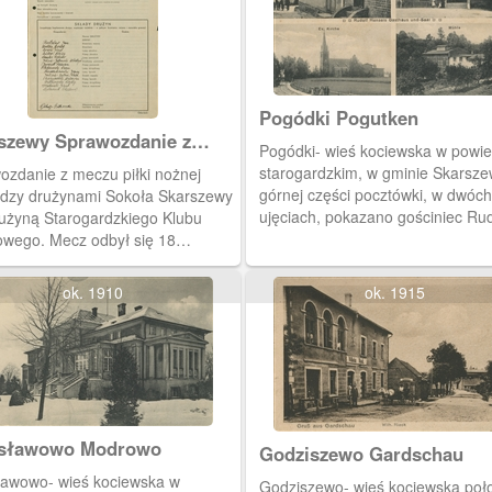
Pogódki Pogutken
szewy Sprawozdanie z
Pogódki- wieś kociewska w powie
u piłkarskiego
starogardzkim, w gminie Skarsze
ozdanie z meczu piłki nożnej
górnej części pocztówki, w dwóch
dzy drużynami Sokoła Skarszewy
ujęciach, pokazano gościniec Rud
drużyną Starogardzkiego Klubu
Hansela. W części dolnej widzimy
owego. Mecz odbył się 18
opuszczoną dziś świątynię ewang
ca 1939 roku o godz.15 30 w
i zabudowania młyna.
zewach. Podano skład Sokoła
ok. 1910
ok. 1915
zewy i nazwiska sędziów.
esławowo Modrowo
Godziszewo Gardschau
ławowo- wieś kociewska w
Godziszewo- wieś kociewska poł