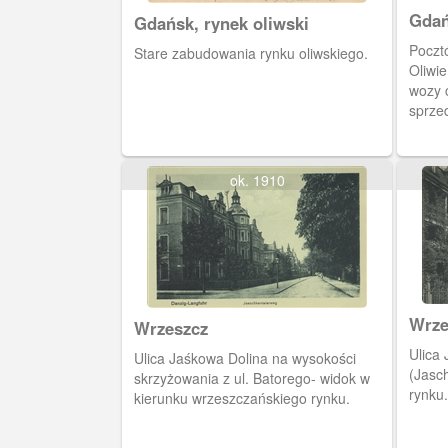
Gdań
Gdańsk, rynek oliwski
(Mar
Poczt
Stare zabudowania rynku oliwskiego.
Oliwie
wozy ciągni
sprze
W głę
wysok
murow
ok. 1910
ufund
w 1882
Wrze
Wrzeszcz
Ulica
Ulica Jaśkowa Dolina na wysokości
(Jasc
skrzyżowania z ul. Batorego- widok w
rynku.
kierunku wrzeszczańskiego rynku.