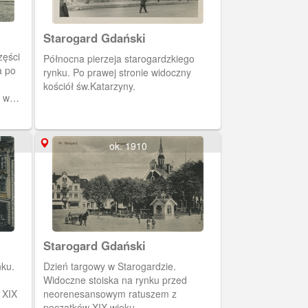
Starogard Gdański
zęści
Północna pierzeja starogardzkiego
a po
rynku. Po prawej stronie widoczny
kościół św.Katarzyny.
e w
nnych.
ok. 1910
Starogard Gdański
nku.
Dzień targowy w Starogardzie.
Widoczne stoiska na rynku przed
 XIX
neorenesansowym ratuszem z
początków XIX wieku.