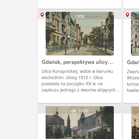
1906
Gdańsk, perspektywa ulicy
Gdań
Konopnickiej
Haup
Ulica Konopnickiej, widok w kierunku
Zwart
wschodnim, obieg 1915 r. Ulica
Wrzes
powstała na początku XX w. na
końca lat 
zapleczu jednego z dworów stojących
kawiar
przy rynku. Biegła przez park i staw.
restau
ok. 1900