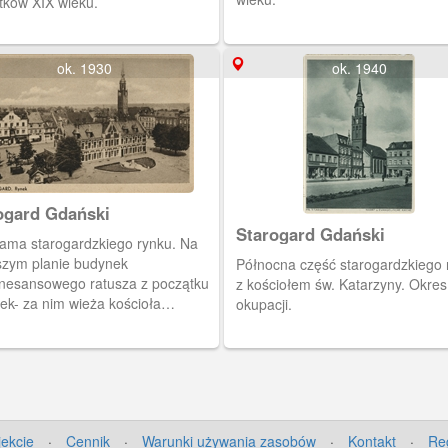
tków XIX wieku.
ok. 1930
ok. 1940
ogard Gdański
Starogard Gdański
ama starogardzkiego rynku. Na
szym planie budynek
Północna część starogardzkiego 
nesansowego ratusza z początku
z kościołem św. Katarzyny. Okres
ek- za nim wieża kościoła
okupacji.
.Katarzyny.
jekcie
·
Cennik
·
Warunki używania zasobów
·
Kontakt
·
Re