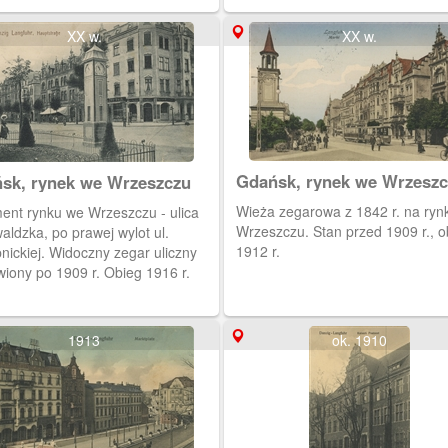
XX w.
XX w.
Gdańsk, rynek we Wrzesz
sk, rynek we Wrzeszczu
Wieża zegarowa z 1842 r. na ryn
ent rynku we Wrzeszczu - ulica
Wrzeszczu. Stan przed 1909 r., o
ldzka, po prawej wylot ul.
1912 r.
nickiej. Widoczny zegar uliczny
wiony po 1909 r. Obieg 1916 r.
1913
ok. 1910