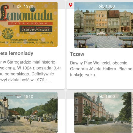
ok. 1970
ok. 1980
ieta lemoniady
Tczew
 w Starogardzie miał historię
Dawny Plac Wolności, obecnie
wojenną. W 1924 r. posiadał 9,41
Generała Józefa Hallera. Plac pe
ku pomorskiego. Definitywnie
funkcję rynku.
zył działalność w 1976 r.
kował również napoje
wiające, lemoniady i oranżady.
ok. 1910
ok. 1900