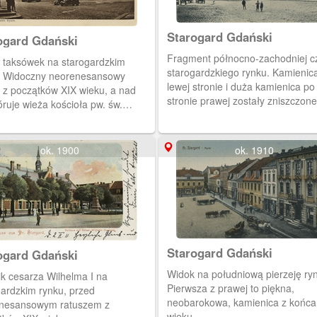
Starogard Gdański
ogard Gdański
Fragment północno-zachodniej c
j taksówek na starogardzkim
starogardzkiego rynku. Kamienic
. Widoczny neorenesansowy
lewej stronie i duża kamienica po
 nad
stronie prawej zostały zniszczon
ruje wieża kościoła pw. św.
1945 roku w wyniku działań woje
zyny.
ok. 1900
ok. 1910
Starogard Gdański
ogard Gdański
Widok na południową pierzeję ry
k cesarza Wilhelma I na
Pierwsza z prawej to piękna,
gardzkim rynku, przed
neobarokowa, kamienica z końca
nesansowym ratuszem z
wieku.