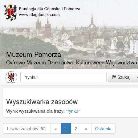
Muzeum Pomorza
Cyfrowe Muzeum Dziedzictwa Kulturowego Województwa
Szukaj
Wyszukiwarka zasobów
Wynik wyszukiwania dla frazy:
"rynku"
Poprzednia
Liczba zasobów: 52.
«
1
2
»
Ostatnia