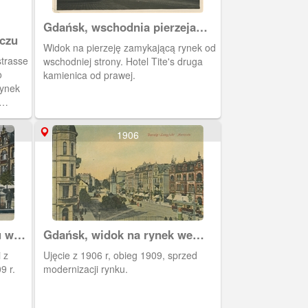
Gdańsk, wschodnia pierzeja
czu
przy rynku we Wrzeszczu
Widok na pierzeję zamykającą rynek od
trasse
wschodniej strony. Hotel Tite's druga
o
kamienica od prawej.
dynek
 rynku.
1906
u we
Gdańsk, widok na rynek we
Wrzeszczu od strony
 z
Ujęcie z 1906 r, obieg 1909, sprzed
południowej.
9 r.
modernizacji rynku.