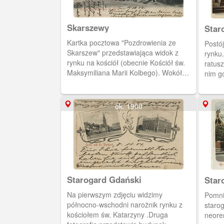
Skarszewy
Star
Kartka pocztowa "Pozdrowienia ze
Postó
Skarszew" przedstawiająca widok z
rynku
rynku na kościół (obecnie Kościół św.
ratusz z początków XIX wieku, a
Maksymiliana Marii Kolbego). Wokół
nim gó
ryneczku znajdują się niskie
Katar
kamieniczki.
ok. 1900
Starogard Gdański
Star
Na pierwszym zdjęciu widzimy
Pomni
północno-wschodni narożnik rynku z
staro
kościołem św. Katarzyny .Druga
neore