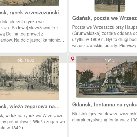
sk, rynek wrzeszczański
Gdańsk, poczta we Wrzesz
dnia pierzeja rynku we
Poczta we Wrzeszczu przy Haups
zczu. Po lewej skrzyżowanie z
(Grunwaldzka) została oddana d
wą Doliną, po prawej z
użytku w 1909 r.. Był to drugi bu
zantów. Na dole jasnej kamienicy
wrzeszczańskiej poczty. Pierwszy
ował się bank, obok niego sklep
otwarto w 1858 r. i mieścił się po
rski Strumpfa.
przeciwległej stronie, nieco bliżej
ok. 1900
1915
Obieg 1911 r.
Gdańsk, fontanna na rynk
sk, wieża zegarowa na
Wrzeszczu
u we Wrzeszczu
Nieistniejący rynek wrzeszczański
k, widok na rynek we Wrzeszczu
charakterystyczną fontanną z 190
rony południowej. Wieża zegarowa
ała w 1842 r.