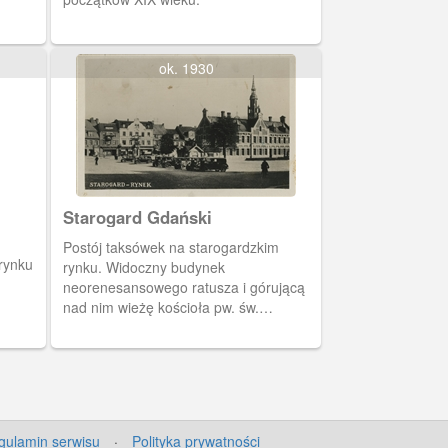
ok. 1930
Starogard Gdański
Postój taksówek na starogardzkim
rynku
rynku. Widoczny budynek
neorenesansowego ratusza i górującą
nad nim wieżę kościoła pw. św.
Katarzyny.
gulamin serwisu
·
Polityka prywatności