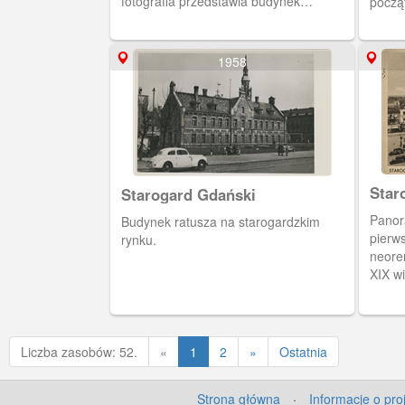
fotografia przedstawia budynek
począ
cesarskiego urzędu pocztowego.
1958
Star
Starogard Gdański
Panor
Budynek ratusza na starogardzkim
pierw
rynku.
neore
XIX wi
pw.św
Poprzednia
Liczba zasobów: 52.
«
1
2
»
Ostatnia
Strona główna
·
Informacje o pro