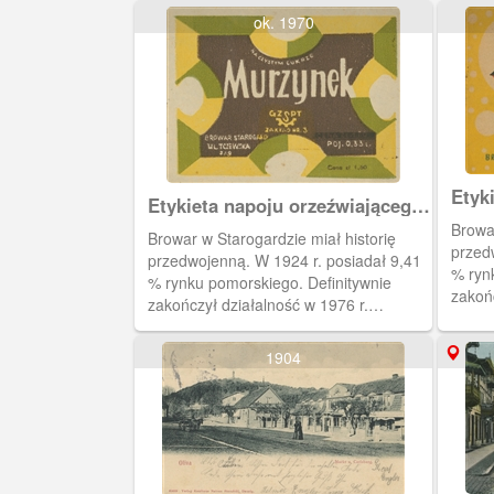
ok. 1970
Etyk
Etykieta napoju orzeźwiającego
"Murzynek"
Browar
Browar w Starogardzie miał historię
przed
przedwojenną. W 1924 r. posiadał 9,41
% ryn
% rynku pomorskiego. Definitywnie
zakońc
zakończył działalność w 1976 r.
Produ
Produkował również napoje
orzeź
orzeźwiające, lemoniady i oranżady.
1904