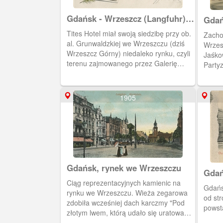
Gdańsk - Wrzeszcz (Langfuhr),
Gdań
Tites Hotel
Tites Hotel miał swoją siedzibę przy ob.
Zacho
al. Grunwaldzkiej we Wrzeszczu (dziś
Wrzes
Wrzeszcz Górny) niedaleko rynku, czyli
Jaśko
terenu zajmowanego przez Galerię
Party
Handlową "Manhattan".
znajd
jubile
1905
Gdańsk, rynek we Wrzeszczu
Gdań
rynk
Ciąg reprezentacyjnych kamienic na
Gdańs
rynku we Wrzeszczu. Wieża zegarowa
od st
zdobiła wcześniej dach karczmy "Pod
powst
złotym lwem, którą udało się uratować
od pożaru w 1857 r. Obieg 1914 r.