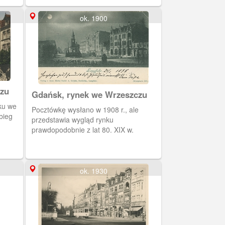
ok. 1900
czu
Gdańsk, rynek we Wrzeszczu
ku we
Pocztówkę wysłano w 1908 r., ale
bieg
przedstawia wygląd rynku
prawdopodobnie z lat 80. XIX w.
ok. 1930