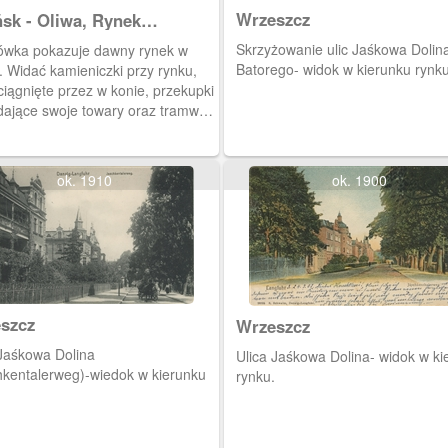
Wrzeszcz
sk - Oliwa, Rynek
kplatz)
Skrzyżowanie ulic Jaśkowa Dolina
ówka pokazuje dawny rynek w
Batorego- widok w kierunku rynku
. Widać kamieniczki przy rynku,
ęte przez w konie, przekupki
dające swoje towary oraz tramwaj.
bi Wzgórze Pachołek (100, 8 m
ości) z charakterystyczną
aną neogotycką wieżą widokową
ok. 1910
ok. 1900
owaną przez cesarza Wilhelma I
 r.
szcz
Wrzeszcz
 Jaśkowa Dolina
Ulica Jaśkowa Dolina- widok w ki
hkentalerweg)-wiedok w kierunku
rynku.