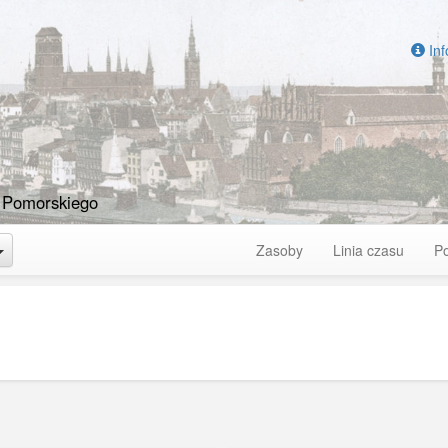
Inf
 Pomorskiego
Toggle Dropdown
Zasoby
Linia czasu
P