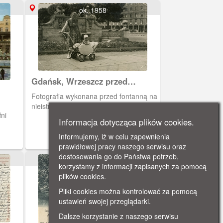
ok. 1958
Gdańsk, Wrzeszcz przed
fontanną
Fotografia wykonana przed fontanną na
nieistniejącym wrzeszczańskim rynku.
łni
Informacja dotycząca plików cookies.
Informujemy, iż w celu zapewnienia
prawidłowej pracy naszego serwisu oraz
dostosowania go do Państwa potrzeb,
ok. 1900
korzystamy z informacji zapisanych za pomocą
plików cookies.
Pliki cookies można kontrolować za pomocą
ustawień swojej przeglądarki.
Dalsze korzystanie z naszego serwisu