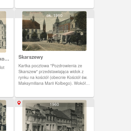
ok. 1910
Skarszewy
kowej
Kartka pocztowa "Pozdrowienia ze
lot
Skarszew" przedstawiająca widok z
rynku na kościół (obecnie Kościół św.
Maksymiliana Marii Kolbego). Wokół
ryneczku znajdują się niskie
kamieniczki.
1960