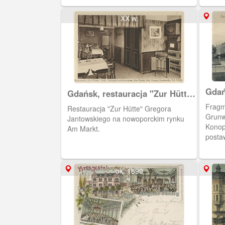
XX w.
Gdań
Gdańsk, restauracja "Zur Hütte"
w Nowym Porcie
Fragm
Restauracja "Zur Hütte" Gregora
Grunwa
Jantowskiego na nowoporckim rynku
Konop
Am Markt.
posta
ok. 1890