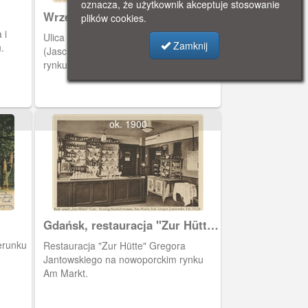
oznacza, że użytkownik akceptuje stosowanie
Wrzeszcz
plików cookies.
 i
Ulica Jaśkowa Dolina
Zamknij
.
(Jaschkenthalerweg)- widok w kierunku
rynku.
ok. 1900
Gdańsk, restauracja "Zur Hütte"
w Nowym Porcie
erunku
Restauracja "Zur Hütte" Gregora
Jantowskiego na nowoporckim rynku
Am Markt.