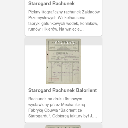
Starogard Rachunek
Piękny litograficzny rachunek Zakładów
Przemysłowych Winkelhausena.-
fabryki gatunkowych wódek, koniaków,
rumów i likierów. Na winiecie
przedstawiono widok na macierzyste
zakłady w Starogardzie, oraz dwie filie:
1926-10-16
W Toruniu (rafineria spirytusu) i w
Gensac la Pallue we Francji (
wypalarnia win). W lewym górnym rogu
pieczęć Generalnego Przedstawiciela
firmy Jana Cynka z Poznania.
Starogard Rachunek Balorient
Rachunek na druku firmowym
wystawiony przez Mechaniczną
Fabrykę Obuwia "Balorient ze
Starogardu". Odbiorcą faktury był J.
Grucza z Pelplina.