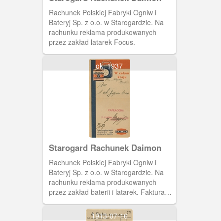
Rachunek Polskiej Fabryki Ogniw i
Bateryj Sp. z o.o. w Starogardzie. Na
rachunku reklama produkowanych
przez zakład latarek Focus.
ok. 1937
Starogard Rachunek Daimon
Rachunek Polskiej Fabryki Ogniw i
Bateryj Sp. z o.o. w Starogardzie. Na
rachunku reklama produkowanych
przez zakład baterii i latarek. Faktura
wystawiona dla firmy W. Kraffke
(dawniej A. Grzesiński) z Chełmna.
1913-07-16