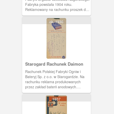
Fabryka powstała 1904 roku.
Reklamowany na rachunku proszek do
prania Sapon eksportowany był do
wielu krajów na całym świecie.
ok. 1930
Starogard Rachunek Daimon
Rachunek Polskiej Fabryki Ogniw i
Bateryj Sp. z o.o. w Starogardzie. Na
rachunku reklama produkowanych
przez zakład baterii anodowych.
Fakturę wystawiono dla firmy Rudolfa
Rojka z Rybnika.
1937