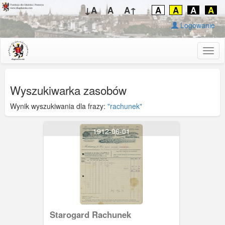
↓A
A
A↑
A
A
A
A
Logowanie
Togg
navig
Wyszukiwarka zasobów
Wynik wyszukiwania dla frazy:
"rachunek"
1912-06-01
Starogard Rachunek