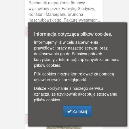
Rachunek na papierze firmowy
wystawiony przez Fabrykę Słodyczy,
Konfitur i Marcepanu Brunona
Kaschubowskiego. Fakturę wystawiono
dla Norberta Smolińskiego z Kowalewa
Pomorskiego. Na pięknej litograficznej
Informacja dotycząca plików cookies.
1915-08-20
winiecie widzimy zakłady
Informujemy, iż w celu zapewnienia
Kaschubowskiego w Starogardzie.
prawidłowej pracy naszego serwisu oraz
dostosowania go do Państwa potrzeb,
korzystamy z informacji zapisanych za pomocą
plików cookies.
Pliki cookies można kontrolować za pomocą
ustawień swojej przeglądarki.
Starogard
Dalsze korzystanie z naszego serwisu
Rachunek wystawiony przez firmę H.A.
oznacza, że użytkownik akceptuje stosowanie
Winkelhausen - wytwórnię gatunkowych
plików cookies.
wódek, likierów, spirytusu, koniaków i
rumu.
Zamknij
1903-02-04