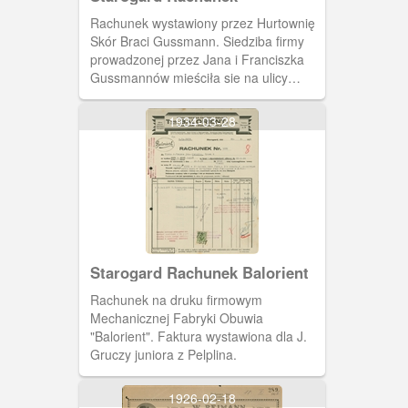
Rachunek wystawiony przez Hurtownię
Skór Braci Gussmann. Siedziba firmy
prowadzonej przez Jana i Franciszka
Gussmannów mieściła sie na ulicy
Lubichowskiej.
1934-03-28
Starogard Rachunek Balorient
Rachunek na druku firmowym
Mechanicznej Fabryki Obuwia
"Balorient". Faktura wystawiona dla J.
Gruczy juniora z Pelplina.
1926-02-18