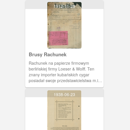
1912-11-28
Brusy Rachunek
Rachunek na papierze firmowym
berlińskiej firmy Loeser & Wolff. Ten
znany importer kubańskich cygar
posiadał swoje przedstawicielstwa m.in.
w Elblągu, Starogardzie i
Malborku.faktura wystawiona dla
1938-06-23
Aleksandra Wróblewskiego z Brus.