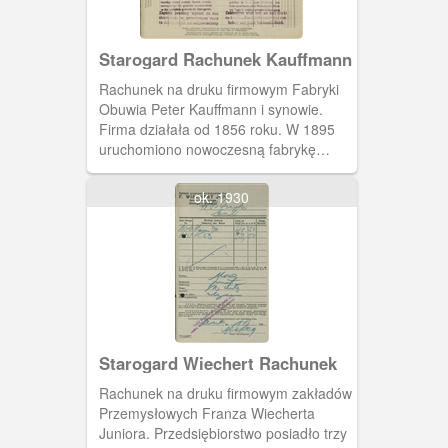
Starogard Rachunek Kauffmann
Rachunek na druku firmowym Fabryki
Obuwia Peter Kauffmann i synowie.
Firma działała od 1856 roku. W 1895
uruchomiono nowoczesną fabrykę
mieszczącą się przy ulicy Kościuszki. W
1939 część rodziny zdążyła uciec za
ok. 1930
granicę przed wybuchem II wojny
(pochodzenie żydowskie). W Polsce
pozostał i zarządzał przedsiębiorstwem
Hans Kauffmann. Został zamordowany
w październiku 1939 roku a firma trafiła
pod zarząd Niemców. W 1945 zakład
został przejęty przez państwo polskie.
Starogard Wiechert Rachunek
Rachunek na druku firmowym zakładów
Przemysłowych Franza Wiecherta
Juniora. Przedsiębiorstwo posiadło trzy