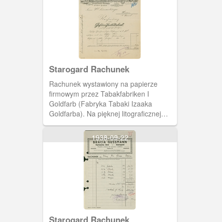
Starogard Rachunek
Rachunek wystawiony na papierze
firmowym przez Tabakfabriken I
Goldfarb (Fabryka Tabaki Izaaka
Goldfarba). Na pięknej litograficznej
winiecie przedstawiono panoramę na
zakłady Goldfarba w Starogardzie.
1938-09-22
Starogard Rachunek