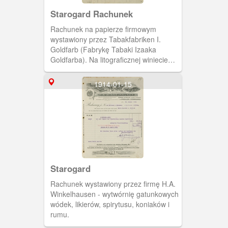
Starogard Rachunek
Rachunek na papierze firmowym
wystawiony przez Tabakfabriken I.
Goldfarb (Fabrykę Tabaki Izaaka
Goldfarba). Na litograficznej winiecie
pokazano widok na zakłady Goldfarba i
medale przyznane zakładom za wysoką
1914-01-15
jakość produktów. Adresatem faktury
jest Peter Wiebe z Lubieszewa na
Żuławach.
Starogard
Rachunek wystawiony przez firmę H.A.
Winkelhausen - wytwórnię gatunkowych
wódek, likierów, spirytusu, koniaków i
rumu.