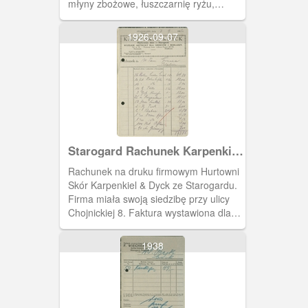
młyny zbożowe, łuszczarnię ryżu,
piekarnię i elektrownię w Kolinczu.
1926-09-07
Starogard Rachunek Karpenkiel
& Dyck
Rachunek na druku firmowym Hurtowni
Skór Karpenkiel & Dyck ze Starogardu.
Firma miała swoją siedzibę przy ulicy
Chojnickiej 8. Faktura wystawiona dla
Pana Gruczy z Pelplina.
1938