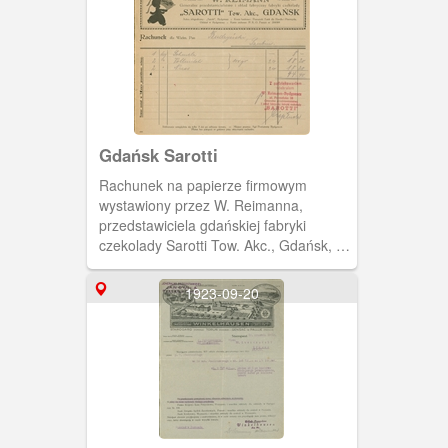
Gdańsk Sarotti
Rachunek na papierze firmowym
wystawiony przez W. Reimanna,
przedstawiciela gdańskiej fabryki
czekolady Sarotti Tow. Akc., Gdańsk, w
Bydgoszczy. Właścicielem firmy był
Anton Kanold, szwedzki potentat w
1923-09-20
branży cukierniczej. Po wojnie, w 1949,
zakłady upaństwowiono (od 1951
działały jako Zakłady Przemysłu
Cukierniczego Bałtyk).