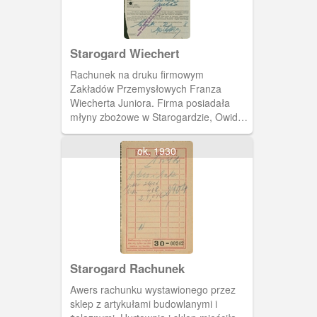
Starogard Wiechert
Rachunek na druku firmowym
Zakładów Przemysłowych Franza
Wiecherta Juniora. Firma posiadała
młyny zbożowe w Starogardzie, Owidzu
i Kolinczu. Piekarnia należąca do
Wiecherta zaopatrywała w pieczywo
ok. 1930
Starogard i okolice. W 1928 firma
otworzyła w Starogardzie nowoczesną
łuszczarnię ryżu.
Starogard Rachunek
Awers rachunku wystawionego przez
sklep z artykułami budowlanymi i