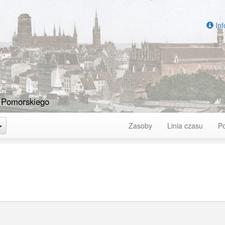
Inf
 Pomorskiego
Toggle Dropdown
Zasoby
Linia czasu
P