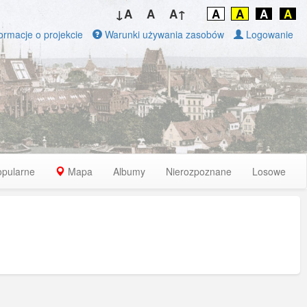
↓A
A
A↑
A
A
A
A
ormacje o projekcie
Warunki używania zasobów
Logowanie
opularne
Mapa
Albumy
Nierozpoznane
Losowe