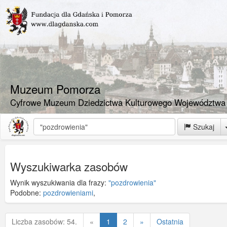
Muzeum Pomorza
Cyfrowe Muzeum Dziedzictwa Kulturowego Województwa
Szukaj
Wyszukiwarka zasobów
Wynik wyszukiwania dla frazy:
"pozdrowienia"
Podobne:
pozdrowieniami
,
Poprzednia
Liczba zasobów: 54.
«
1
2
»
Ostatnia