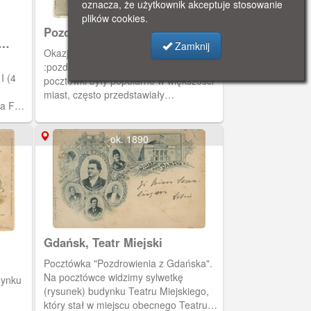
oznacza, że użytkownik akceptuje stosowanie
plików cookies.
Pozdrowienia z Gdańska
Zamknij
Okazjonalna pocztówka z
:pozdrowieniami z Gdańska. Takie
I (4
pocztówki były popularne w większości
miast, często przedstawiały
la FRI
rozpoznawalne miejsca w mieście,
budynki lub widoki. Obieg 1902 rok.
k.
ok. 1890
Gdańsk, Teatr Miejski
Pocztówka "Pozdrowienia z Gdańska".
Na pocztówce widzimy sylwetkę
dynku
(rysunek) budynku Teatru Miejskiego,
który stał w miejscu obecnego Teatru