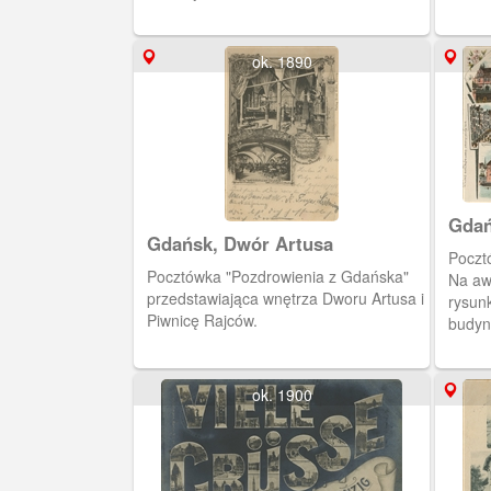
rok.
ok. 1890
Gdań
Gdańsk, Dwór Artusa
Poczt
Pocztówka "Pozdrowienia z Gdańska"
Na aw
przedstawiająca wnętrza Dworu Artusa i
rysun
Piwnicę Rajców.
budyn
(Stocz
pocztó
Brama
ok. 1900
Żuraw
przed
majac
(dzis