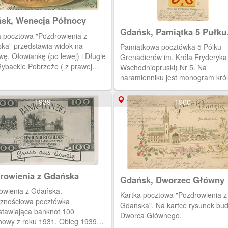
sk, Wenecja Północy
Gdańsk, Pamiątka 5 Pułku
a pocztowa "Pozdrowienia z
Grenadierów im. Króla
ka" przedstawia widok na
Pamiątkowa pocztówka 5 Pólku
Fryderyka I
ę, Ołowiankę (po lewej) i Długie
Grenadierów im. Króla Fryderyka 
Rybackie Pobrzeże ( z prawej
Wschodniopruski) Nr 5. Na
), zamknięte w muszli.
naramienniku jest monogram kró
- Eryderyk I Rex. Pod spodem napis.
Pozdrowienia z Garnizonu Gdańs
1939
1900
rowienia z Gdańska
Gdańsk, Dworzec Główny
owienia z Gdańska.
Kartka pocztowa "Pozdrowienia z
cznościowa pocztówka
Gdańska". Na kartce rysunek bu
stawiająca banknot 100
Dworca Głównego.
y z roku 1931. Obieg 1939