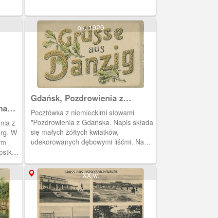
Wybrzeże przy Targu Węglowym oraz
portrety pracowników/aktorów teatru.
Dyrektor Heinrich Rose w centralnej
ok. 1920
części,
Gdańsk, Pozdrowienia z
Gdańska
na
Pocztówka z niemieckimi słowami
"Pozdrowienia z Gdańska. Napis składa
nia z
się małych żółtych kwiatków,
arg. W
udekorowanych dębowymi liśćmi. Na
ym
odwrocie widoczny stempel pocztowy z
ostka:
datą 24.02.1918
XX w.