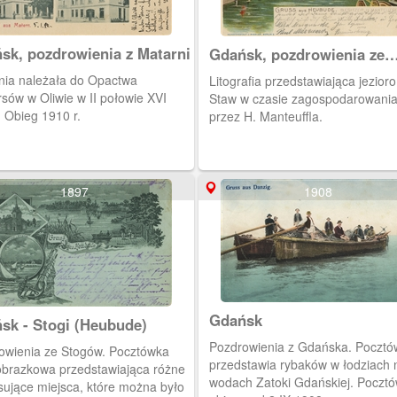
sk, pozdrowienia z Matarni
Gdańsk, pozdrowienia ze
Stogów.
nia należała do Opactwa
Litografia przedstawiająca jezior
sów w Oliwie w II połowie XVI
Staw w czasie zagospodarowania
 Obieg 1910 r.
przez H. Manteuffla.
1897
1908
Gdańsk
sk - Stogi (Heubude)
Pozdrowienia z Gdańska. Pocztó
owienia ze Stogów. Pocztówka
przedstawia rybaków w łodziach 
obrazkowa przedstawiająca różne
wodach Zatoki Gdańskiej. Poczt
sujące miejsca, które można było