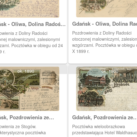
Gdańsk - Oliwa, Dolina Ra
sk - Oliwa, Dolina Radości
(Freudental)
udental)
Pozdrowienia z Doliny Radości
owienia z Doliny Radości
otoczonej malowniczymi, zalesio
onej malowniczymi, zalesionymi
wzgórzami. Pocztówka w obiegu 
zami. Pocztówka w obiegu od 24
X 1899 r.
 r.
ok. 1890
ok. 1900
sk, Pozdrowienia ze
Gdańsk, Pozdrowienia ze
gów
Stogów
owienia ze Stogów.
Pocztówka wieloobrazkowa
kterystyczna pocztówka
przedstawiająca Hotel Waldhasu