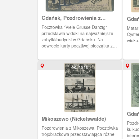
Gdańsk, Pozdrowienia z
Gdań
Gdańska
Pocztówka "Viele Grüsse Danzig"
Matar
przedstawia widoki na najważniejsze
Cyster
zabytki/budynki w Gdańsku. Na
wieku.
odwrocie karty pocztiwej pieczątka z
datą 04.05.1904 r.
ok. 1910
Gdań
Mikoszewo (Nickelswalde)
Pozdr
Pozdrowienia z Mikoszewa. Pocztówka
kulku
trójobrazkowa przedstawiająca różne
intere