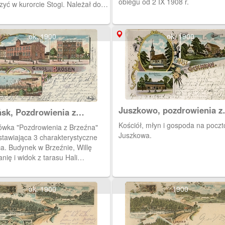
obiegu od 2 IX 1908 r.
yć w kurorcie Stogi. Należał do
kurort wybudowany w pobliżu
a Pusty Staw, w tym przystań dla
na tym jeziorze. Kuracjusze mogli
ok. 1900
ok. 1900
 spędzać czas wypływając w rejs
łtyku oraz zajrzeć do miejscowego
oła. Pocztówka w obiegu od 30 IX
.
Juszkowo, pozdrowienia z
sk, Pozdrowienia z
Juszkowa
źna
Kościół, młyn i gospoda na pocz
ówka "Pozdrowienia z Brzeźna"
Juszkowa.
stawiająca 3 charakterystyczne
ca. Budynek w Brzeźnie, Willę
ię i widok z tarasu Hali
wej na molo i łazienki kąpielowe.
 1903 rok.
ok. 1900
1900