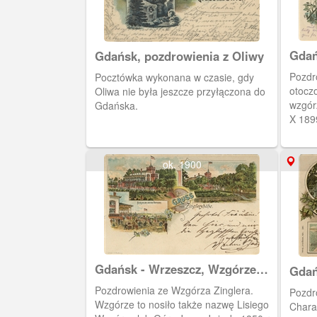
Gdań
Gdańsk, pozdrowienia z Oliwy
(Fre
Pozdr
Pocztówka wykonana w czasie, gdy
otocz
Oliwa nie była jeszcze przyłączona do
wzgór
Gdańska.
X 1899
ok. 1900
Gdańsk - Wrzeszcz, Wzgórze
Gdań
Zinglera
Sto
Pozdrowienia ze Wzgórza Zinglera.
Pozdr
Wzgórze to nosiło także nazwę Lisiego
Chara