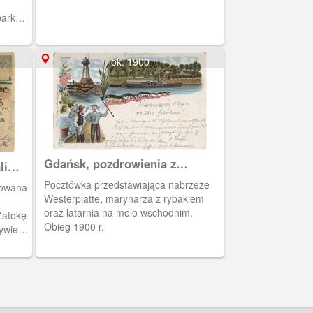
park
ok. 1900
Gdańsk, pozdrowienia z
li
Nowego Portu
Pocztówka przedstawiająca nabrzeże
uowana
Westerplatte, marynarza z rybakiem
oraz latarnia na molo wschodnim.
Zatokę
Obieg 1900 r.
ywie.