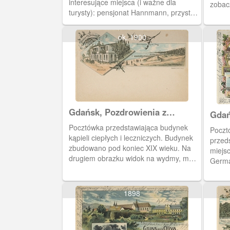
interesujące miejsca (i ważne dla
zobacz
turysty): pensjonat Hannmann, przystań
nich 
promową oraz plażę z łodziami i
jezior
rozwieszonymi sieciami rybackimi.
łódek 
ok. 1900
Pocztówka w obiegu od 26 VIII 1944 r.
także
po Ba
kości
1897 r
Gdańsk, Pozdrowienia z
Gdań
Brzeźna
Brze
Pocztówka przedstawiająca budynek
Poczt
kąpieli ciepłych i leczniczych. Budynek
przed
zbudowano pod koniec XIX wieku. Na
miejs
drugiem obrazku widok na wydmy, molo
German
i w oddali łazienki kąpielowe.
Brzego
Obieg
1898