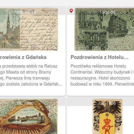
1898-02-16
1902-06
Pozdrowienia z Gdańska
Pozdrowienia z Hotelu
Continental
a przedstawia widok na Ratusz
Pocztówka reklamowa Hotelu
go Miasta od strony Bramy
Continental. Widoczny budynek i 
ej. Pierwsza linia tramwaju
restauracyjne. Hotel skończono
go została założona w Gdańsku z
budować w roku 1899. Pierwotnie
.
posiadał 35 pokoi, a po przebud
90. W 1924 roku urządzono podd
ilość pokoi wzrosła do 100. Od 1
ok. 1900
ok. 1900
dyrektorem i współwłaścicielem b
Piotr Bresiński, były powstaniec
wielkopolski.