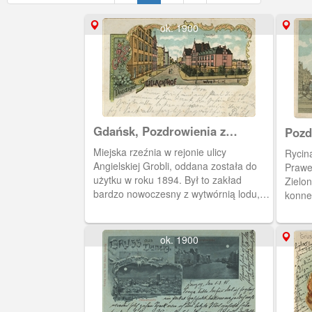
ok. 1900
Gdańsk, Pozdrowienia z
gdańskiej rzeźni (rzeźniczego
Miejska rzeźnia w rejonie ulicy
Rycin
dworu) - Gruss vom Danziger
Angielskiej Grobli, oddana została do
Prawe
Schlachthof
użytku w roku 1894. Był to zakład
Zielon
bardzo nowoczesny z wytwórnią lodu,
konne
zamrażalnią i chłodniami mięsa, własną
1873 r
bocznicą kolejową, a nawet nabrzeżem.
Uboje były prowadzone w
ok. 1900
specjalistycznych budynkach,
oddzielnych dla każdego gatunku
zwierząt, dokonywano tu także ubojów
sanitarnych. Na zdjęciu widoczny z
prawej stron budynek dyrekcji wraz ze