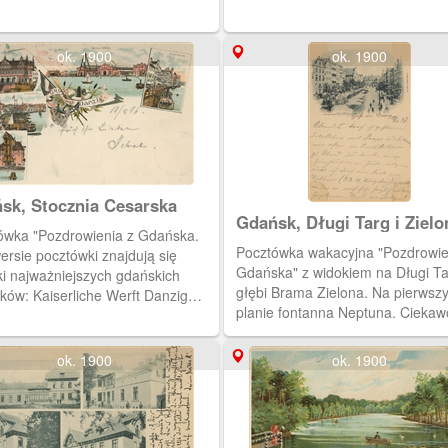
ok. 1900
ok. 1900
sk, Stocznia Cesarska
Gdańsk, Długi Targ i Zielo
ówka "Pozdrowienia z Gdańska.
Brama
Pocztówka wakacyjna "Pozdrowie
ersie pocztówki znajdują się
Gdańska" z widokiem na Długi T
ki najważniejszych gdańskich
głębi Brama Zielona. Na pierwsz
ków: Kaiserliche Werft Danzig
planie fontanna Neptuna. Ciekaw
nia Cesarska) w centralnej części
nadawca wpisał odręcznie datę -
wki, po lewej stronie od góry:
29.10.97 (1897)
 Zielona, Rybackie Pobrzeże,
ok. 1900
ok. 1900
. Po prawej zaś rysunek
stawiający Długie Pobrzeże, z
zącą w tle wieżą obserwatorium
iejsze Muzeum Archeologiczne).