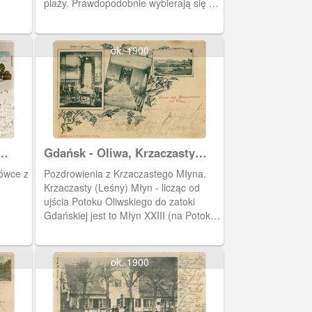
plaży. Prawdopodobnie wybierają się w
rejs po Zatoce Gdańskiej.
ok. 1900
Gdańsk - Oliwa, Krzaczasty
(Leśny) Młyn
tówce z
Pozdrowienia z Krzaczastego Młyna.
Krzaczasty (Leśny) Młyn - licząc od
ujścia Potoku Oliwskiego do zatoki
Gdańskiej jest to Młyn XXIII (na Potoku
Oliwskim oraz jego dopływach - w tym
przypadku na Potoku Rynarzewskim).
Niegdyś należał do cystersów oliwskich.
ok. 1900
Na początku XX w. w jego pobliżu
wybudowano Dom Kuracyjny dla osób
cierpiących na schorzenia dróg