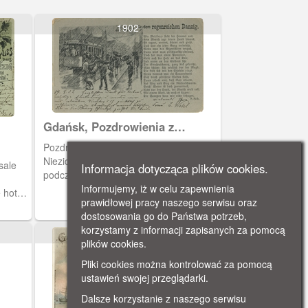
1902
Gdańsk, Pozdrowienia z
deszczowego Gdańska
Pozdrowienia z deszczowego Gdańska.
Niezidentyfikowana ulica z tramwajem
sale
Informacja dotycząca plików cookies.
podczas deszczu.
Informujemy, iż w celu zapewnienia
 hotel
prawidłowej pracy naszego serwisu oraz
owie
dostosowania go do Państwa potrzeb,
asze,
korzystamy z informacji zapisanych za pomocą
930
1900
plików cookies.
ył
Pliki cookies można kontrolować za pomocą
ustawień swojej przeglądarki.
Dalsze korzystanie z naszego serwisu