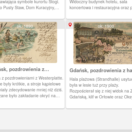
awiająca symbole kurortu Stogi.
Widoczny budynek hotelu, sala
ro Pusty Staw, Dom Kuracyjny,
koncertowa i restauracyjna oraz 
ki kąpielowe na plaży morskiej.
przy hoteliku.
 1899 rok.
ok. 1890
ok. 1900
sk, pozdrowienia z
Gdańsk, pozdrowienia z ha
erplatte
plażowej na Westerplatte
a z pozdrowieniami z Westerplatte.
Hala plażowa (Strandhalle) usyt
e były krótkie, a stroje kąpielowe
była w lesie tuż przy plaży.
iały zdecydowanie mniej niż dziś.
Rozpościerał się z niej widok na 
ane było zakładanie okryć na
Gdańską, klif w Orłowie oraz Oks
i butów. Obieg 1899 r.
Obieg 1902 r.