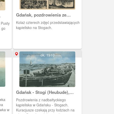
Gdańsk, pozdrowienia ze
Stogów.
Kolaż czterech zdjęć przedstawiających
o Pusty
kąpielisko na Stogach.
 go
ok. 1910
Gdańsk - Stogi (Heubude),
Nadbałtyckie kąpielisko
wka
Pozdrowienia z nadbałtyckiego
(Ostseebad)
na
kąpieliska w Gdańsku - Stogach.
ówka w
Kuracjusze czekają przy łodziach na