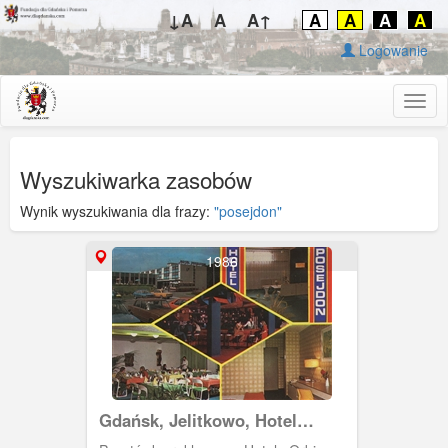
↓A
A
A↑
A
A
A
A
Logowanie
Togg
navig
Wyszukiwarka zasobów
Wynik wyszukiwania dla frazy:
"posejdon"
1986
Gdańsk, Jelitkowo, Hotel
Posejdon