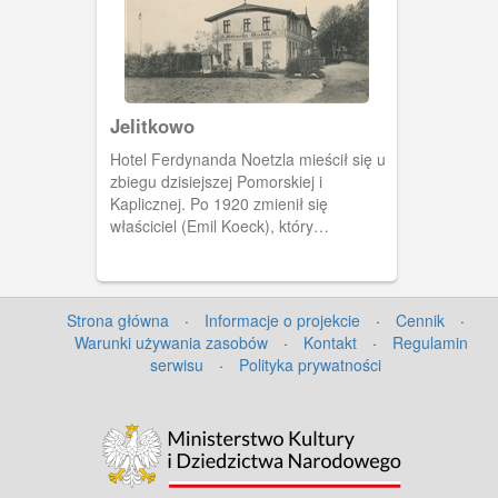
innych miastach Polski), pracami
kierował inż. Bernard Morigur, nadzór
sprawował inż. Marian Wgulatti, wystrój
wnętrza opracowała Elżbieta
Baranowska-Hałas.
Jelitkowo
Hotel Ferdynanda Noetzla mieścił się u
zbiegu dzisiejszej Pomorskiej i
Kaplicznej. Po 1920 zmienił się
właściciel (Emil Koeck), który
przemianował lokal na Hotel Zum
Golden Horn (Pod Złotym Rogiem).
Dzisiaj na jego terenie stoi Hotel
Posejdon.
Strona główna
·
Informacje o projekcie
·
Cennik
·
Warunki używania zasobów
·
Kontakt
·
Regulamin
serwisu
·
Polityka prywatności