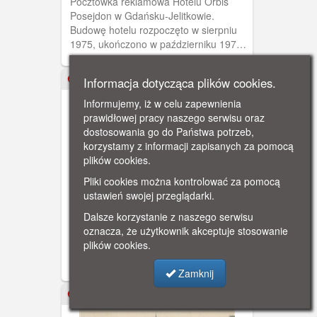
Pocztówka reklamowa Hotelu Orbis
Posejdon w Gdańsku-Jelitkowie.
Budowę hotelu rozpoczęto w sierpniu
1975, ukończono w październiku 1976
roku. Generalnym wykonawcą była
francuska firma Sodeteg (w latach 70.
Informacja dotycząca plików cookies.
ok. 1986
budująca podobne obiekty także w
innych miastach Polski), pracami
Informujemy, iż w celu zapewnienia
kierował inż. Bernard Morigur, nadzór
prawidłowej pracy naszego serwisu oraz
sprawował inż. Marian Wgulatti, wystrój
dostosowania go do Państwa potrzeb,
wnętrza opracowała Elżbieta
korzystamy z informacji zapisanych za pomocą
Baranowska-Hałas.
plików cookies.
Pliki cookies można kontrolować za pomocą
ustawień swojej przeglądarki.
Gdańsk, Jelitkowo, Hotel
Posejdon
Dalsze korzystanie z naszego serwisu
Pocztówka reklamowa Hotelu Orbis
oznacza, że użytkownik akceptuje stosowanie
Posejdon w Gdańsku-Jelitkowie.
plików cookies.
Budowę hotelu rozpoczęto w sierpniu
1975, ukończono w październiku 1976
Zamknij
roku. Generalnym wykonawcą była
francuska firma Sodeteg (w latach 70.
ok. 1920
budująca podobne obiekty także w