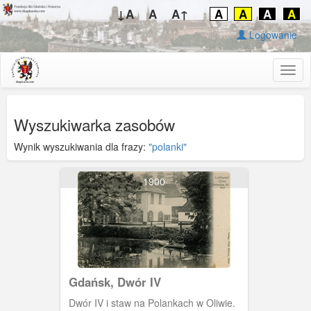
↓A
A
A↑
A
A
A
A
Logowanie
Togg
navig
Wyszukiwarka zasobów
Wynik wyszukiwania dla frazy:
"polanki"
1900
Gdańsk, Dwór IV
Dwór IV i staw na Polankach w Oliwie.