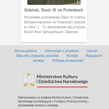
Gdańsk, Dwór III na Polankach
Pocztówka przedstawia Dwór III rodziny
Schopenhauerów na Polankach (szkoła
w 1904 r.) . Tu wychowywał się przyszły
filozof Artur Schopehauer. Obecnie
mieści się tu Zakład Poprawczy i
Schronisko dla Nieletnich. Budynek po
lewej nie istnieje. Rozebrano go w
Strona główna
·
Informacje o projekcie
·
Cennik
·
latach 90. XX wieku.
Warunki używania zasobów
·
Kontakt
·
Regulamin
serwisu
·
Polityka prywatności
Dofinansowano ze środków Ministra Kultury i Dziedzictwa
Narodowego pochodzących z Funduszu Promocji Kultury –
państwowego funduszu celowego.