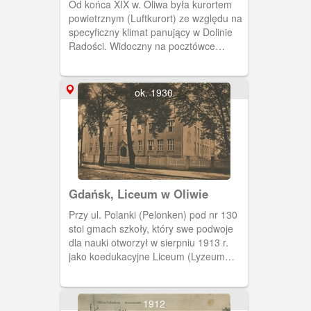
Od końca XIX w. Oliwa była kurortem
powietrznym (Luftkurort) ze względu na
specyficzny klimat panujący w Dolinie
Radości. Widoczny na pocztówce
budynek obecnie należy do Szpitala
Dziecięcego na Polankach.
ok. 1930
Gdańsk, Liceum w Oliwie
Przy ul. Polanki (Pelonken) pod nr 130
stoi gmach szkoły, który swe podwoje
dla nauki otworzył w sierpniu 1913 r.
jako koedukacyjne Liceum (Lyzeum
Oliva) powstałe na bazie szkoły dla
dziewcząt z siedzibą przy ul. Opata
Rybińskiego.
1912