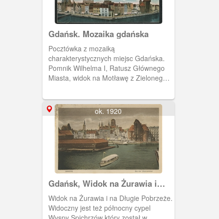
Gdańsk. Mozaika gdańska
Pocztówka z mozaiką
charakterystycznych miejsc Gdańska.
Pomnik Wilhelma I, Ratusz Głównego
Miasta, widok na Motławę z Zielonego
Mostu, Brama Wyżynna i panorama na
Długie Pobrzeże.
ok. 1920
Gdańsk, Widok na Żurawia i
Długie Pobrzeże
Widok na Żurawia i na Długie Pobrzeże.
Widoczny jest też północny cypel
Wyspy Spichrzów który został w