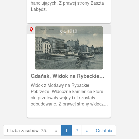
handlujących. Z prawej strony Baszta
Łabędź.
ok. 1910
Gdańsk, Widok na Rybackie
Pobrzeże
Widok z Motławy na Rybackie
Pobrzeże. Widoczne kamienice które
nie przetrwały wojny i nie zostały
odbudowane. Z prawej strony widoczna
Baszta Łabędź.
Poprzednia
Liczba zasobów: 75.
«
1
2
»
Ostatnia