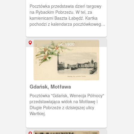
Rybackie Pobrzeże
Pocztówka przedstawia dzień targowy
na Rybackim Pobrzeżu. W tel, za
kamienicami Baszta Łabędź. Kartka
pochodzi z kalendarza pocztówkowego
"Danzig im Blid" na rok 1958.
ok. 1900
Gdańsk, Motława
Pocztówka "Gdańsk, Wenecja Północy"
przedstawiająca widok na Motławę i
Długie Pobrzeże z dzisiejszej ulicy
Wartkiej.