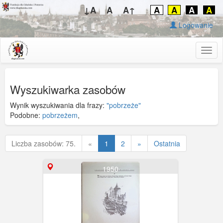
↓A
A
A↑
A
A
A
A
Logowanie
Togg
navig
Wyszukiwarka zasobów
Wynik wyszukiwania dla frazy:
"pobrzeże"
Podobne:
pobrzeżem
,
Poprzednia
Liczba zasobów: 75.
«
1
2
»
Ostatnia
1950