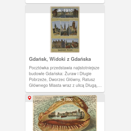
ok. 1910
Gdańsk, Widoki z Gdańska
Pocztówka przedstawia najistotniejsze
budowle Gdańska: Żuraw i Długie
Pobrzeże, Dworzec Główny, Ratusz
Głównego Miasta wraz z ulicą Długą,
wieżę Kościoła Mariackiego, Zbrojownię
oraz ogólny widok na Kościół Mariacki i
ok. 1900
Ratusz.