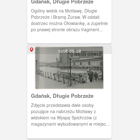
Gdańsk, Długie Pobrzeże
Ogólny widok na Motławę, Długie
Pobrzeże i Bramę Żuraw. W oddali
dostrzec można Ołowiankę, a zupełnie
po prawej stronie obrazu fragment
Wyspy Spichrzów.
1958-09-09
Gdańsk, Długie Pobrzeże
Zdjęcie przedstawia dwie osoby
pozujące na nabrzeżu Motławy z
widokiem na Wyspę Spichrzów (z
magazynami wybudowanymi w miejscu
zniszczonych spichlerzy). Na tylnej
stronie zdjęcia data 14 września 1958