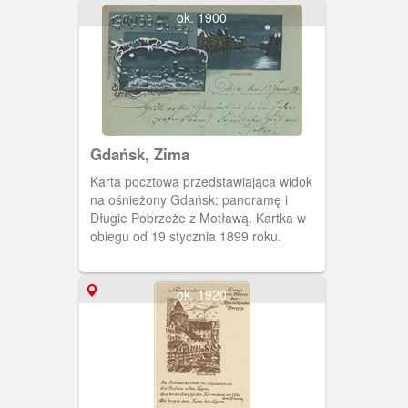
roku i pieczątka zakładu
ok. 1900
fotograficznego Foto-Am. Alfred Ponner
Gdańsk, Zima
Karta pocztowa przedstawiająca widok
na ośnieżony Gdańsk: panoramę i
Długie Pobrzeże z Motławą. Kartka w
obiegu od 19 stycznia 1899 roku.
ok. 1920