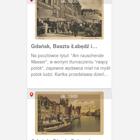
ok. 1930
Gdańsk, Baszta Łabędź i
Rybackie Pobrzeże
Na pocztówce tytuł: "Am rauschende
Wasser", w wonym tłumaczeniu "rwący
potok", zapewne wydawca miał na myśli
potok ludzi. Kartka przedstawia dzień
handlowy na Rybackim Pobrzeżu.
ok. 1900