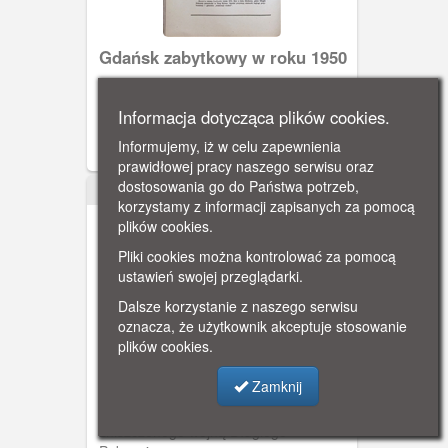
Gdańsk zabytkowy w roku 1950
Baszta Łabędź (Schwanturm) została
wzniesiona w drugiej połowie XV w. na
Informacja dotycząca plików cookies.
miejscu znajdującej się tu wcześniej
Informujemy, iż w celu zapewnienia
Baszty Rybackiej, stanowiącej część
prawidłowej pracy naszego serwisu oraz
umocnień zamku krzyżackiego.
dostosowania go do Państwa potrzeb,
Mieszkańcy Gdańska rychło po
1951
korzystamy z informacji zapisanych za pomocą
wygnaniu Krzyżaków z miasta (1454 r.)
plików cookies.
zburzyli wszystkie ich budowle,
zostawiając gdzieniegdzie tylko
Pliki cookies można kontrolować za pomocą
fundamenty. Basztę Łabędź
ustawień swojej przeglądarki.
posadowiono właśnie na fundamentach
Dalsze korzystanie z naszego serwisu
poprzedniej Baszty Rybackiej,
oznacza, że użytkownik akceptuje stosowanie
nawiązując zresztą do jej formy.
plików cookies.
Podstawową różnicą było inne
Gdańsk zabytkowy w roku 1950
usytuowanie płaskiego ścięcia cylindra
Zamknij
baszty – tym razem od strony miasta, a
Okładka publikacji "Gdańsk zabytkowy
nie od strony zamku.
w roku 1950". Na okładce fragment
zniszczonego wojną Długiego