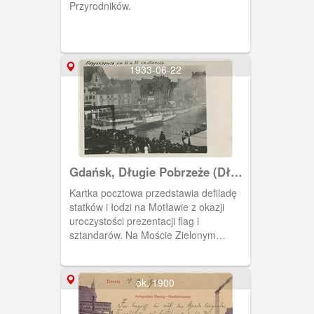
Przyrodników.
1933-06-22
Gdańsk, Długie Pobrzeże (Długi
Most)
Kartka pocztowa przedstawia defiladę
statków i łodzi na Motławie z okazji
uroczystości prezentacji flag i
sztandarów. Na Moście Zielonym
zgromadzili się ludzie podziwiający
jednostki pływające.
ok. 1900