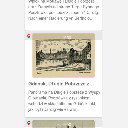
Widok na Motławę i Długie Pobrzeże
oraz Żurawia od strony Targu Rybnego.
Pocztówka pochodzi z albumu "Danzig.
Nach einer Radierung vn Berthold
Hellingrath" zawierającego 10
pocztówek, będących przedrukiem
akwafort znanego malarza (związanego
ok. 1950
z Gdańskiem) Bertholda Hellingratha.
Gdańsk, Długie Pobrzeże z
Ołowianki
Panorama na Długie Pobrzeże z Wyspy
Ołowianki. Pocztówka z rysunkiem
wchodzi w skład albumu Gdańsk taki,
jaki był (Danzig wie es war).
ok. 1900