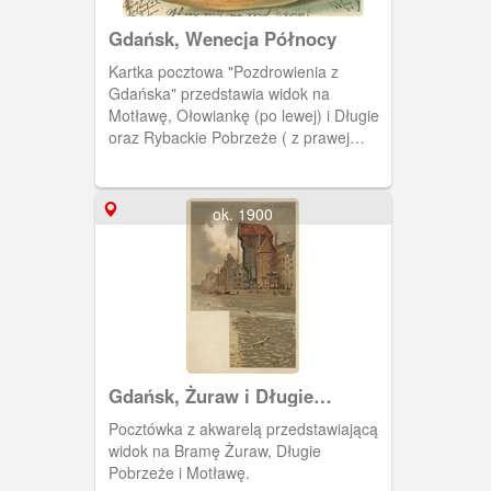
Gdańsk, Wenecja Północy
Kartka pocztowa "Pozdrowienia z
Gdańska" przedstawia widok na
Motławę, Ołowiankę (po lewej) i Długie
oraz Rybackie Pobrzeże ( z prawej
strony), zamknięte w muszli.
ok. 1900
Gdańsk, Żuraw i Długie
Pobrzeże
Pocztówka z akwarelą przedstawiającą
widok na Bramę Żuraw, Długie
Pobrzeże i Motławę.