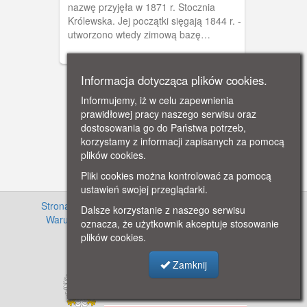
nazwę przyjęła w 1871 r. Stocznia
Królewska. Jej początki sięgają 1844 r. -
utworzono wtedy zimową bazę
postojową dla korwety szkolnej
"Amazone". Z czasem przekształciła się
ona w stocznię. W 1922 r. przyjęła
Informacja dotycząca plików cookies.
nazwę Stocznia Gdańska.
Informujemy, iż w celu zapewnienia
prawidłowej pracy naszego serwisu oraz
dostosowania go do Państwa potrzeb,
korzystamy z informacji zapisanych za pomocą
plików cookies.
Pliki cookies można kontrolować za pomocą
ustawień swojej przeglądarki.
Strona główna
·
Informacje o projekcie
·
Cennik
·
Dalsze korzystanie z naszego serwisu
Warunki używania zasobów
·
Kontakt
·
Regulamin
oznacza, że użytkownik akceptuje stosowanie
serwisu
·
Polityka prywatności
plików cookies.
Zamknij