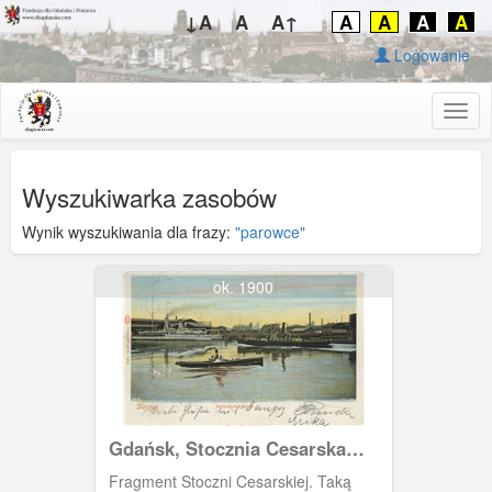
↓A
A
A↑
A
A
A
A
Logowanie
Togg
navig
Wyszukiwarka zasobów
Wynik wyszukiwania dla frazy:
"parowce"
ok. 1900
Gdańsk, Stocznia Cesarska
(Kaiserliche Werft)
Fragment Stoczni Cesarskiej. Taką