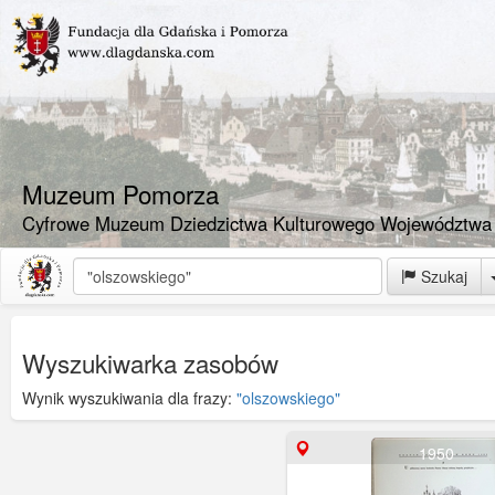
Muzeum Pomorza
Cyfrowe Muzeum Dziedzictwa Kulturowego Województwa
Szukaj
Wyszukiwarka zasobów
Wynik wyszukiwania dla frazy:
"olszowskiego"
1950