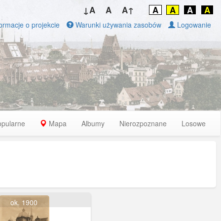
↓A
A
A↑
A
A
A
A
ormacje o projekcie
Warunki używania zasobów
Logowanie
opularne
Mapa
Albumy
Nierozpoznane
Losowe
ok. 1900