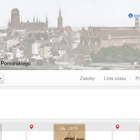
Inf
 Pomorskiego
Toggle Dropdown
Zasoby
Linia czasu
P
ok. 1910