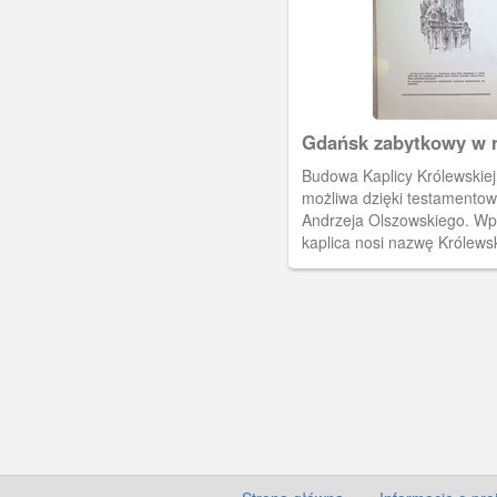
Gdańsk zabytkowy w 
Budowa Kaplicy Królewskiej
możliwa dzięki testamento
Andrzeja Olszowskiego. Wp
kaplica nosi nazwę Królewski
Jan Sobieski dał tylko 20 0
jej budowę, a prymas zapis
testamencie na ten cel 80 0