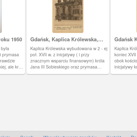
roku 1950
Gdańsk, Kaplica Królewska,
Gdańsk K
Danzig Königlische Kapelle
Danzig Di
 była
Kaplica Królewska wybudowana w 2 - ej
Kaplica Kr
wi prymasa
poł. XVII w. z inicjatywy ( i przy
koniec XVI
rawdzie
znacznym wsparciu finansowym) króla
obok kości
ej, ale król
Jana III Sobieskiego oraz prymasa
inicjatywy k
00 złotych na
Olszowskiego, jako świątynia dla
Sobieskieg
ał w
gdańskich katolików. Pracami
jako świątyn
00.
budowlanymi kierował Bartel Ranish.