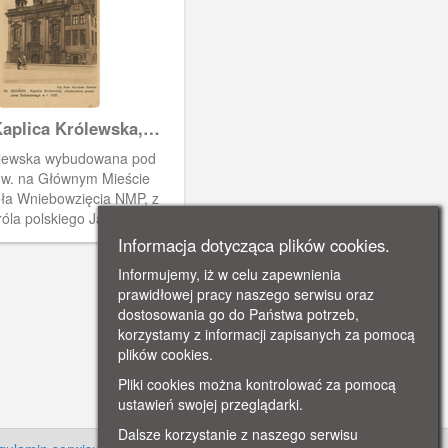
aplica Królewska,
e Königlische Kapelle
ólewska wybudowana pod
I w. na Głównym Mieście
oła Wniebowzięcia NMP, z
róla polskiego Jana III
o i prymasa Olszowskiego
Informacja dotycząca plików cookies.
ia dla katolików.
Informujemy, iż w celu zapewnienia
prawidłowej pracy naszego serwisu oraz
dostosowania go do Państwa potrzeb,
korzystamy z informacji zapisanych za pomocą
plików cookies.
Pliki cookies można kontrolować za pomocą
ustawień swojej przeglądarki.
Dalsze korzystanie z naszego serwisu