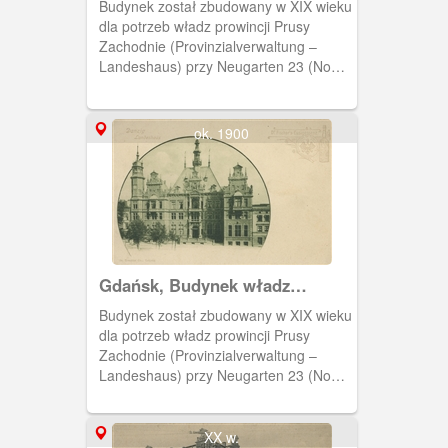
Budynek został zbudowany w XIX wieku
Landeshaus
dla potrzeb władz prowincji Prusy
Zachodnie (Provinzialverwaltung –
Landeshaus) przy Neugarten 23 (Nowe
Ogrody). Później siedziba parlamentu
gdańskiego. Obecnie parking przy
siedzibie Komendy Miejskiej Policji.
ok. 1900
Gdańsk, Budynek władz
prowincji Prusy Zachodnie,
Budynek został zbudowany w XIX wieku
Landeshaus
dla potrzeb władz prowincji Prusy
Zachodnie (Provinzialverwaltung –
Landeshaus) przy Neugarten 23 (Nowe
Ogrody). Później siedziba parlamentu
gdańskiego. Obecnie parking przy
siedzibie Komendy Miejskiej Policji.
XX w.