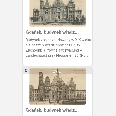
Gdańsk, budynek władz
prowincji Prusy Zachodnie,
Budynek został zbudowany w XIX wieku
Landeshaus
dla potrzeb władz prowincji Prusy
Zachodnie (Provinzialverwaltung –
Landeshaus) przy Neugarten 23 (Nowe
Ogrody). Później siedziba parlamentu
gdańskiego. Obecnie parking przy
siedzibie Komendy Miejskiej Policji.
XX w.
Gdańsk, budynek władz
prowincji Prusy Zachodnie,