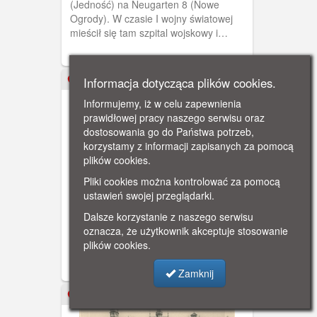
(Jedność) na Neugarten 8 (Nowe
Ogrody). W czasie I wojny światowej
mieścił się tam szpital wojskowy i
właśnie jego pacjentów widzimy na
schodach.
Informacja dotycząca plików cookies.
ok. 1900
Informujemy, iż w celu zapewnienia
prawidłowej pracy naszego serwisu oraz
dostosowania go do Państwa potrzeb,
korzystamy z informacji zapisanych za pomocą
plików cookies.
Pliki cookies można kontrolować za pomocą
Gdańsk, Nowe Ogrody, Danzig
ustawień swojej przeglądarki.
Neugarten
Widok na ul. Nowe Ogrody od strony
Dalsze korzystanie z naszego serwisu
mostu znajdującego się nad torami
oznacza, że użytkownik akceptuje stosowanie
kolejowymi, łączącego ul. Hucisko z ul.
plików cookies.
Nowe Ogrody. Po lewej stronie
widoczny reprezentacyjny gmach władz
Zamknij
rejencji gdańskiej, zaś w głębi po prawej
stronie - budynek sądu.
ok. 1900