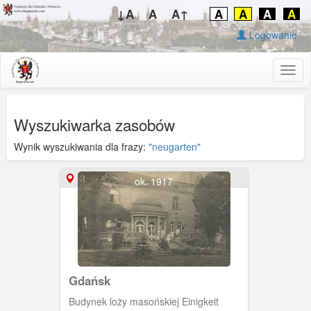
↓A
A
A↑
A
A
A
A
Logowanie
Togg
navig
Wyszukiwarka zasobów
Wynik wyszukiwania dla frazy:
"neugarten"
ok. 1917
Gdańsk
Budynek loży masońskiej Einigkeit