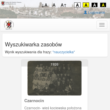
↓A
A
A↑
A
A
A
A
Logowanie
Togg
navig
Wyszukiwarka zasobów
Wynik wyszukiwania dla frazy:
"nauczycielka"
1926
Czarnocin
Czarnocin- wieś kociewska położona