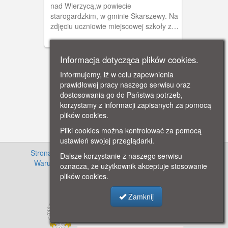
nad Wierzycą,w powiecie
starogardzkim, w gminie Skarszewy. Na
zdjęciu uczniowie miejscowej szkoły z
nauczycielką Marylą Wildówną.
Rok1926.
Informacja dotycząca plików cookies.
Informujemy, iż w celu zapewnienia
prawidłowej pracy naszego serwisu oraz
dostosowania go do Państwa potrzeb,
korzystamy z informacji zapisanych za pomocą
plików cookies.
Pliki cookies można kontrolować za pomocą
ustawień swojej przeglądarki.
Strona główna
·
Informacje o projekcie
·
Cennik
·
Dalsze korzystanie z naszego serwisu
Warunki używania zasobów
·
Kontakt
·
Regulamin
oznacza, że użytkownik akceptuje stosowanie
serwisu
·
Polityka prywatności
plików cookies.
Zamknij