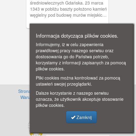
średniowiecznych Gdańska. 23 marca
1343 w pobliżu baszty położono kamień
węgielny pod budowę murów miejskich
Głównego (Prawego) Miasta.
Informacja dotycząca plików cookies.
Informujemy, iż w celu zapewnienia
prawidłowej pracy naszego serwisu oraz
dostosowania go do Państwa potrzeb,
korzystamy z informacji zapisanych za pomocą
plików cookies.
Pliki cookies można kontrolować za pomocą
ustawień swojej przeglądarki.
Strona główna
·
Informacje o projekcie
·
Cennik
·
Dalsze korzystanie z naszego serwisu
Warunki używania zasobów
·
Kontakt
·
Regulamin
oznacza, że użytkownik akceptuje stosowanie
serwisu
·
Polityka prywatności
plików cookies.
Zamknij