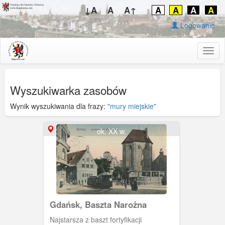
↓A
A
A↑
A
A
A
A
Logowanie
Togg
navig
Wyszukiwarka zasobów
Wynik wyszukiwania dla frazy:
"mury miejskie"
ok. XX w.
Gdańsk, Baszta Narożna
Najstarsza z baszt fortyfikacji