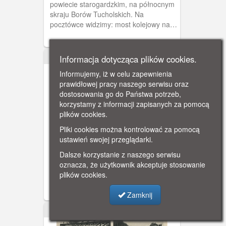
powiecie starogardzkim, na północnym
skraju Borów Tucholskich. Na
pocztówce widzimy: most kolejowy nad
Wdą (Czarną Wodą), dworzec kolejowy
wybudowany w 1908 roku w Lubichowie
(przedłużenie linii Smętowo-Skórcz)
Informacja dotycząca plików cookies.
ok. 1900
oraz most nad torami tej linii.
Informujemy, iż w celu zapewnienia
prawidłowej pracy naszego serwisu oraz
dostosowania go do Państwa potrzeb,
korzystamy z informacji zapisanych za pomocą
plików cookies.
Pliki cookies można kontrolować za pomocą
Nowa Wieś Rzeczna
ustawień swojej przeglądarki.
Pociąg na moście kolejowym nad
Dalsze korzystanie z naszego serwisu
Wierzycą- okolice Nowej Wsi Rzecznej.
oznacza, że użytkownik akceptuje stosowanie
plików cookies.
Zamknij
ok. 1910