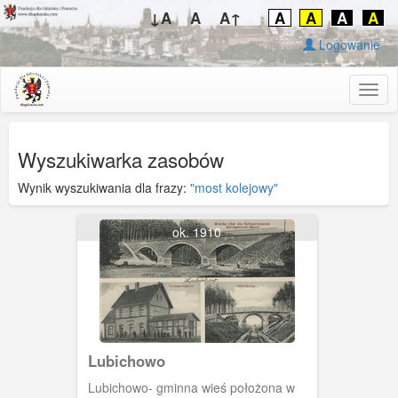
↓A
A
A↑
A
A
A
A
Logowanie
Togg
navig
Wyszukiwarka zasobów
Wynik wyszukiwania dla frazy:
"most kolejowy"
ok. 1910
Lubichowo
Lubichowo- gminna wieś położona w