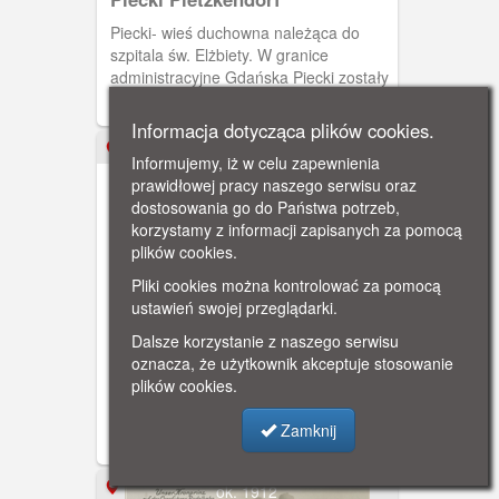
Piecki- wieś duchowna należąca do
szpitala św. Elżbiety. W granice
administracyjne Gdańska Piecki zostały
włączone dopiero w 1942 roku. Na
pocztówce widzimy Restaurant und
Informacja dotycząca plików cookies.
Cafe zum Kronprinz. Lokal był
XX w.
Informujemy, iż w celu zapewnienia
własnością Maxa Blocka.
prawidłowej pracy naszego serwisu oraz
dostosowania go do Państwa potrzeb,
korzystamy z informacji zapisanych za pomocą
plików cookies.
Pliki cookies można kontrolować za pomocą
ustawień swojej przeglądarki.
Gdańsk, willa następcy tronu
przy Hauptstrasse
Dalsze korzystanie z naszego serwisu
Willa Gustava von Dippe, w której
oznacza, że użytkownik akceptuje stosowanie
zamieszkał następca tronu Wilhelm w
plików cookies.
październiku 1911 r. Kronprinz objął
dowództwo 1. Regimentu Brygady
Zamknij
Przybocznej Huzarów. Willa znajdowała
się przy Hauptstrasse 98 (obecnie
Grunwaldzka 114). Obieg 1912 r.
ok. 1912