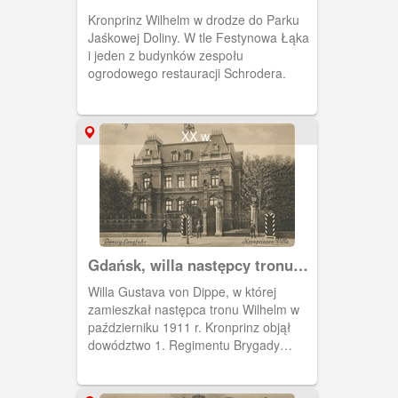
Kronprinz Wilhelm w drodze do Parku
Jaśkowej Doliny. W tle Festynowa Łąka
i jeden z budynków zespołu
ogrodowego restauracji Schrodera.
XX w.
Gdańsk, willa następcy tronu
przy Hauptstrasse
Willa Gustava von Dippe, w której
zamieszkał następca tronu Wilhelm w
październiku 1911 r. Kronprinz objął
dowództwo 1. Regimentu Brygady
Przybocznej Huzarów. Willa znajdowała
się przy Hauptstrasse 98 (obecnie
Grunwaldzka 114). Obieg 1912 r.