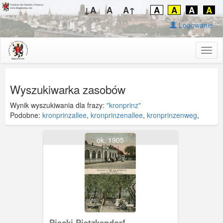
↓A
A
A↑
A
A
A
A
Logowanie
Togg
navig
Wyszukiwarka zasobów
Wynik wyszukiwania dla frazy:
"kronprinz"
Podobne:
kronprinzallee
,
kronprinzenallee
,
kronprinzenweg
,
ok. 1905
Piecki Pietzkendorf