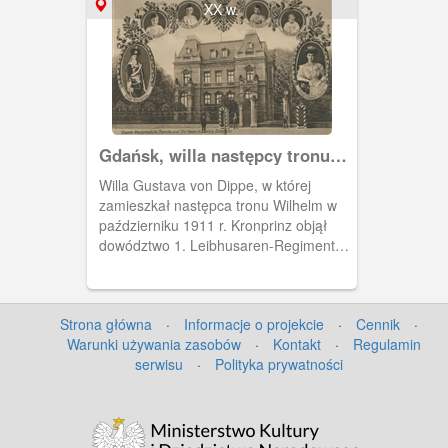
XX w.
Gdańsk, willa następcy tronu
przy Hauptstrasse
Willa Gustava von Dippe, w której
zamieszkał następca tronu Wilhelm w
październiku 1911 r. Kronprinz objął
dowództwo 1. Leibhusaren-Regiment
No. 1, czyli 1. Pułku Przybocznego
Huzarów Nr 1. Leibhusaren-Brigade,
Willa znajdowała się przy Hauptstrasse
Strona główna
·
Informacje o projekcie
·
Cennik
·
98 (obecnie Grunwaldzka 114).
Warunki używania zasobów
·
Kontakt
·
Regulamin
serwisu
·
Polityka prywatności