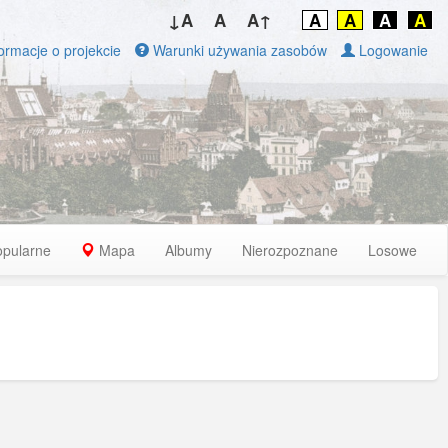
↓A
A
A↑
A
A
A
A
ormacje o projekcie
Warunki używania zasobów
Logowanie
opularne
Mapa
Albumy
Nierozpoznane
Losowe