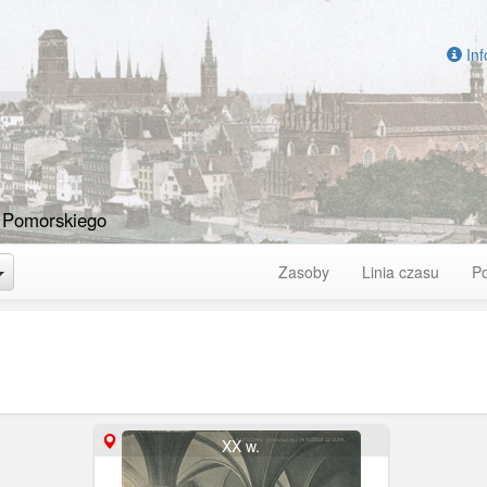
Inf
 Pomorskiego
Toggle Dropdown
Zasoby
Linia czasu
P
XX w.