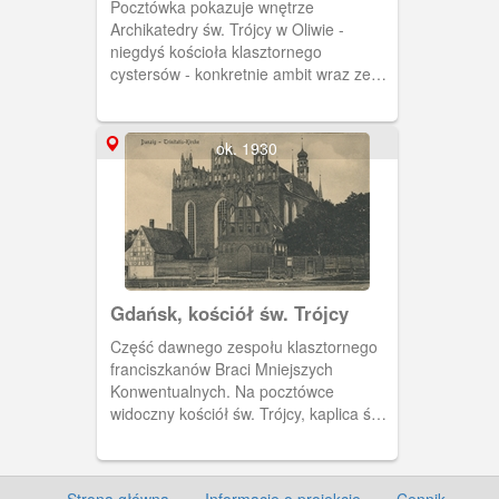
Pocztówka pokazuje wnętrze
Archikatedry św. Trójcy w Oliwie -
niegdyś kościoła klasztornego
cystersów - konkretnie ambit wraz ze
znajdującymi się w nim ołtarzami.
Większość ołtarzy pochodzi z fundacji
opata Aleksandra Kęsowskiego oraz
ok. 1930
Michała Antoniego Hackiego. W
centrum ołtarza, który widać na
pierwszym planie znajduje się obraz
Hermana Hana pt. "Ukoronowanie
NMP" .
Gdańsk, kościół św. Trójcy
Część dawnego zespołu klasztornego
franciszkanów Braci Mniejszych
Konwentualnych. Na pocztówce
widoczny kościół św. Trójcy, kaplica św.
Anny i ryglowy dom galeriowy. Obieg
1929 r.
Strona główna
·
Informacje o projekcie
·
Cennik
·