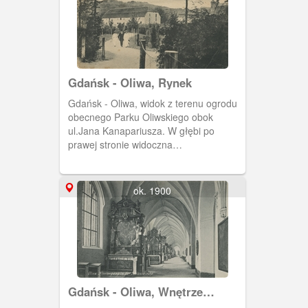
Gdańsk - Oliwa, Rynek
Gdańsk - Oliwa, widok z terenu ogrodu
obecnego Parku Oliwskiego obok
ul.Jana Kanapariusza. W głębi po
prawej stronie widoczna
charakterystyczna sylwetka obecnej
archikatedry św. Trójcy (niegdyś
kościoła klasztornego cystersów, potem
ok. 1900
parafialnego katolików, zaś od 1925 r. -
katedralnego).
Gdańsk - Oliwa, Wnętrze
Archikatedry