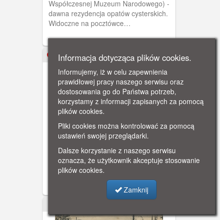
Współczesnej Muzeum Narodowego) -
dawna rezydencja opatów cysterskich.
Widoczne na pocztówce
dwukondygnacyjne skrzydło
południowe, o cechach rokokowych,
nakryte mansardowym dachem zostało
Informacja dotycząca plików cookies.
ok. 1910
odbudowane po II wojnie światowej z
Informujemy, iż w celu zapewnienia
inicjatywy Muzeum Narodowego.
prawidłowej pracy naszego serwisu oraz
Początkowo mieścił się w nim Dział
dostosowania go do Państwa potrzeb,
Etnograficzny tegoż muzeum. Obecnie
korzystamy z informacji zapisanych za pomocą
są w nim zgromadzone eksponaty z
plików cookies.
zakresu sztuki współczesnej. Oprócz
ekspozycji stałej można w nim także
Pliki cookies można kontrolować za pomocą
Gdańsk - Oliwa, stalle w
oglądać wystawy czasowe. Pałac
ustawień swojej przeglądarki.
Archikatedrze św. Trójcy
Opatów jest otoczony Parkiem
Dębowe, misternie rzeźbione stalle
Dalsze korzystanie z naszego serwisu
Oliwskim; przylega z jednej strony do
(przeznaczone dla mnichów) znajdują
oznacza, że użytkownik akceptuje stosowanie
muru klasztornego. Pocztówka w
się w prezbiterium dawnego kościoła
plików cookies.
obiegu od 1 IX 1917 r.
klasztornego św. Trójcy (ob.
Archikatedra). Zostały ufundowane
Zamknij
przez Opata Dawida Konarskiego.
ok. 1910