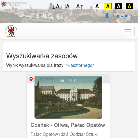
↓A
A
A↑
A
A
A
A
Logowanie
Togg
navig
Wyszukiwarka zasobów
Wynik wyszukiwania dla frazy:
"klasztornego"
ok. 1910
Gdańsk - Oliwa, Pałac Opatów
Pałac Opatów (dziś Oddział Sztuki