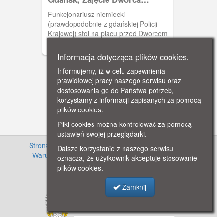
Głównego w Gdańsku przez
Funkcjonariusz niemiecki
oddziały niemieckie po
(prawdopodobnie z gdańskiej Policji
wybuchu wojny.
Krajowej) stoi na placu przed Dworcem
Głównym w Gdańsku w jednym ręku
trzymając karabin, a w drugim tabliczkę
Informacja dotycząca plików cookies.
z napisem "HALT! / Gefahr ! Es wird
Informujemy, iż w celu zapewnienia
scharf geschossen" (niem. "Stać !
prawidłowej pracy naszego serwisu oraz
Niebespieczeństwo ! Możliwy silny
dostosowania go do Państwa potrzeb,
ostrzału"). Ubrany w strój policyjny, na
korzystamy z informacji zapisanych za pomocą
głowie ma okrągłą czapkę z szerokim
plików cookies.
denkiem. Dalej drugi funkcjonariusz,
podobnie ubrany, z karabinem pod
Pliki cookies można kontrolować za pomocą
pachą. W głębi budynek Dworca
ustawień swojej przeglądarki.
Głównego z półkolistym witrażowym
Strona główna
·
Informacje o projekcie
·
Cennik
·
Dalsze korzystanie z naszego serwisu
oknem nad wejściem i wieżą zegarową.
Warunki używania zasobów
·
Kontakt
·
Regulamin
oznacza, że użytkownik akceptuje stosowanie
U góry druty trakcji tramwajowej. Zakaz
serwisu
·
Polityka prywatności
plików cookies.
kopiowania, zasób dostępny w zbiorach
IPN, sygnatura: GK-5-1-6-5
Zamknij