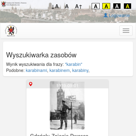
↓A
A
A↑
A
A
A
A
Logowanie
Togg
navig
Wyszukiwarka zasobów
Wynik wyszukiwania dla frazy:
"karabin"
Podobne:
karabinami
,
karabinem
,
karabiny
,
1939-09-01
Gdańsk; Zajęcie Dworca