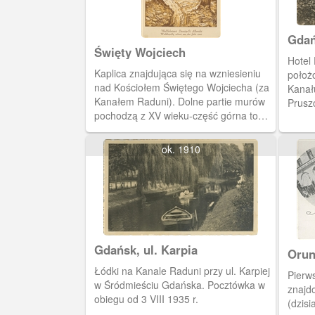
Gdań
Święty Wojciech
Hotel
Kaplica znajdująca się na wzniesieniu
położ
nad Kościołem Świętego Wojciecha (za
Kanał
Kanałem Raduni). Dolne partie murów
Prusz
pochodzą z XV wieku-część górna to
W wid
efekt renowacji z 1880. Według
duży o
średniowiecznej tradycji miejsce
konce
ok. 1910
pierwszego pochówku Świętego
Wojciecha. Od 1928 roku cel
dorocznych pielgrzymek wiernych z
archidiecezji gdańskiej (23 kwietnia).
Gdańsk, ul. Karpia
Orun
Łódki na Kanale Raduni przy ul. Karpiej
Pierw
w Śródmieściu Gdańska. Pocztówka w
znajdo
obiegu od 3 VIII 1935 r.
(dzisi