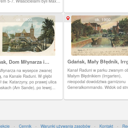
em 5-7. Właścicielami byli Max
n i Betty Kraatz.Typowa
ówka reklamowa.
ok. 1900
ok. 1900
Gdańsk, Mały Błędnik, Irr
sk, Dom Młynarza i
iół św. Katarzyny
Kanał Raduni w parku zwanym o
łynarza na wysepce zwanej
Małym Błędnikiem (Irrgarten),
ą, na Kanale Raduni. W głębi
nieopodal dowództwa garnizonu
ł św. Katarzyny, po prawej ulica
Generalkommando. Widok od str
askach (Am Sande), po lewej
Targu Rakowego. Obieg 1905 r.
owania przy Wielkie Młyny (An
rossen Muhle). Obieg 1902 r.
jekcie
·
Cennik
·
Warunki używania zasobów
·
Kontakt
·
Re