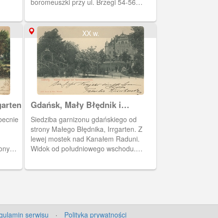
boromeuszki przy ul. Brzegi 54-56
(Radauneufer).
XX w.
garten
Gdańsk, Mały Błędnik i
Generalkommando
becnie
Siedziba garnizonu gdańskiego od
strony Małego Błędnika, Irrgarten. Z
lewej mostek nad Kanałem Raduni.
ony
Widok od południowego wschodu.
Obieg 1907 r.
gulamin serwisu
·
Polityka prywatności