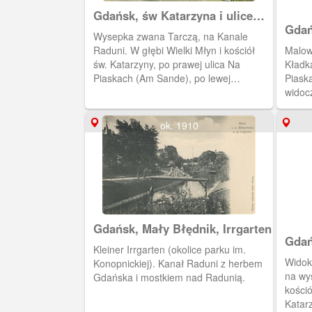
przez kolejnego właściciela budynek
Gdańsk, św Katarzyna i ulice
został wykupiony przez miasto i
wokół Tarczy
Gdań
umieszczono w nim Miejski Urząd
Wysepka zwana Tarczą, na Kanale
Radu
Budowlany znany także jako Policja
Raduni. W głębi Wielki Młyn i kościół
Malow
Budowlana (Baupolizeiamt). Wykonano
św. Katarzyny, po prawej ulica Na
Kładka
wreszcie generalny remont wraz z
Piaskach (Am Sande), po lewej
Piask
odtworzeniem zrujnowanej kamieniarki.
zabudowania przy Wielkie Młyny (An
widoc
Wiosną 1945, budynek nie ucierpiał w
der Grossen Muhle).
Cechu
wyniku działań wojennych. Za domem
ok. 1910
widoczny budynek Uniwersytetu
Gdańskiego.
Gdańsk, Mały Błędnik, Irrgarten
Gdań
Kleiner Irrgarten (okolice parku im.
Młyn
Widok
Konopnickiej). Kanał Raduni z herbem
na wy
Gdańska i mostkiem nad Radunią.
kośció
Katar