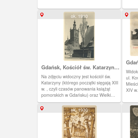
wytwa
który
znajdo
ok. 1910
Gdań
Gdańsk, Kościół św. Katarzyny i
Wiel
Widok
Wielki Młyn, Danzig Die St.
Kath
Na zdjęciu widoczny jest kościół św.
ul. K
Katharinen - Kirche u. Die
Gros
Katarzyny (którego początki sięgają XIII
Mieśc
Grosse Mühle
w. , czyli czasów panowania książąt
XIV w
pomorskich w Gdańsku) oraz Wielki
kośció
Młyn (wybudowany w XIV w. przez
Krzyżaków). Młyn wzniesiono na
ok. 1930
wysepce zwanej Tarczą, którą otaczały
wody Kanału Raduni - woda z
napędzała koła młyńskie. Młyn był
czynny do 1945 r.