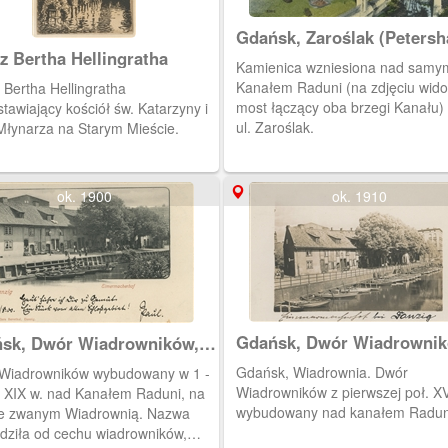
Gdańsk, Zaroślak (Petersh
z Bertha Hellingratha
Kamienica wzniesiona nad samy
Kanałem Raduni (na zdjęciu wid
 Bertha Hellingratha
most łączący oba brzegi Kanału)
tawiający kościół św. Katarzyny i
ul. Zaroślak.
łynarza na Starym Mieście.
ok. 1900
ok. 1910
Gdańsk, Dwór Wiadrowni
sk, Dwór Wiadrowników,
Danzig Eimermacherhof
ig Eimermacherhof
Gdańsk, Wiadrownia. Dwór
Wiadrowników wybudowany w 1 -
Wiadrowników z pierwszej poł. XVI
ł. XIX w. nad Kanałem Raduni, na
wybudowany nad kanałem Radun
ie zwanym Wiadrownią. Nazwa
dziła od cechu wiadrowników,