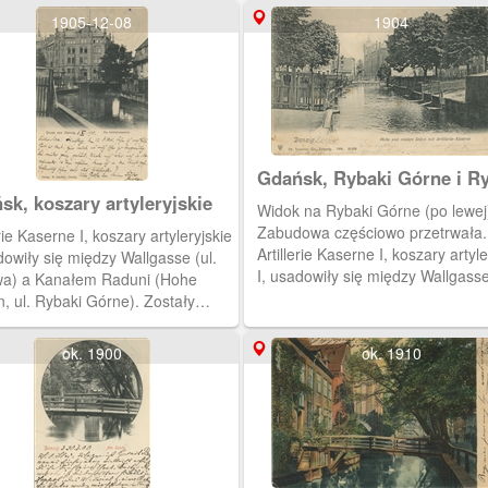
1905-12-08
1904
Gdańsk, Rybaki Górne i R
Dolne. Koszary artyleryjsk
sk, koszary artyleryjskie
Widok na Rybaki Górne (po lewej
Zabudowa częściowo przetrwała.
erie Kaserne I, koszary artyleryjskie
Artillerie Kaserne I, koszary artyle
dowiły się między Wallgasse (ul.
I, usadowiły się między Wallgasse
a) a Kanałem Raduni (Hohe
Wałowa) a Kanałem Raduni (Ho
, ul. Rybaki Górne). Zostały
Seigen, ul. Rybaki Górne). Został
owane dla 16 pułku artylerii
wybudowane dla 16 pułku artyleri
ej, budowę ukończono w 1883
ok. 1900
ok. 1910
polowej, budowę ukończono w 1
 W latach 1891-1920 stacjonował
roku. W latach 1891-1920 stacjo
hodniopruski Pułk Artylerii
tu Zachodniopruski Pułk Artylerii
ej Nr 36.
Polowej Nr 36.