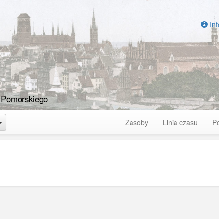
Inf
 Pomorskiego
Toggle Dropdown
Zasoby
Linia czasu
P