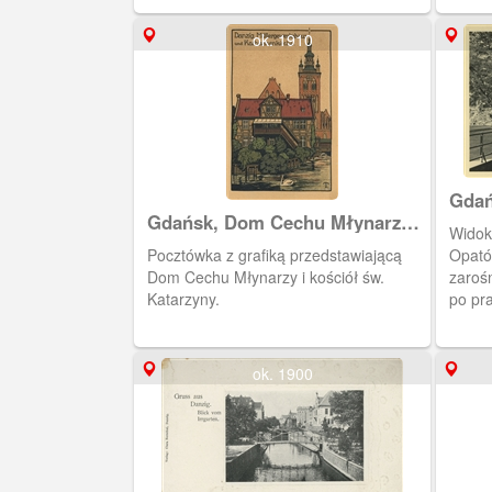
ok. 1910
Gdań
Gdańsk, Dom Cechu Młynarzy i
Widok
kościół św. Katarzyny
Pocztówka z grafiką przedstawiającą
Opató
Dom Cechu Młynarzy i kościół św.
zarośn
Katarzyny.
po pra
stroni
ok. 1900