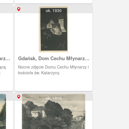
ok. 1930
rzy i
Gdańsk, Dom Cechu Młynarzy i
kościół św. Katarzyny
jącą
Nocne zdjęcie Domu Cechu Młynarzy i
.
kościoła św. Katarzyny.
ok. 1910