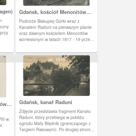
agen)
Gdańsk, kościół Menonitów
(Mennonitenkirche)
m
Podnóże Biskupiej Górki wraz z
oczny
Kanałem Raduni na pierwszym planie
 przy
oraz dawnym kościołem Menonitów
wzniesionym w latach 1817 - 19 przez
budowniczego miejskiego
Brettschneidera. Obecnie gospodarzem
świątyni jest Kościół Zielonoświątkowy.
ok. 1910
Gdańsk, kanał Raduni
ków
Zdjęcie przedstawia fragment Kanału
Raduni, który przebiega w pobliżu
II w.
ogrodu Mały Błędnik (graniczącego z
i.
Targiem Rakowym). Po drugiej stronie
kanału widać siedzibę dowództwa