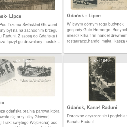
Gdańsk - Lipce
sk- Lipce
W lewym górnym rogu budynek
 Pod Trzema Świńskimi Głowami
gospody Gute Herberge. Budynek
ony był na na zachodnim brzegu
mieścił kilka firm:handel drewnem
u Raduni. Z szosą do Gdańska i
restaurację,handel mąką i kaszą 
cza łączył go drewniany mostek.
salę bilardową. Obok widzimy wn
ocznym z tyłu lesie znajdował się
tego lokalu. Na trzecim zdjęciu
gródek letni ze stolikami i muszla
przedstawiono podjazd na moste
rtowa.
ok. 1900
ok. 1940
kanałem Raduni, prowadzący do
restauracji Pod Trzema Świńskim
Łbami.
ia
Gdańsk, Kanał Raduni
sza gdańska pralnia parowa,która
Doroczne czyszczenie i pogłębia
wała się przy ulicy Głównej
Kanału Raduni
aj Trakt świętego Wojciecha) pod