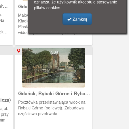
oznacza, że użytkownik akceptuje stosowanie
ał
Gdańsk, kładka przez Kanał
plików cookies.
Raduni
ę.
Malownicza kładka przez Radunię.
Zamknij
 Na
Kładka znajdowała się przy ulicy Na
Piaskach (Am Sande). Za kładką
ek
widoczny Most Chlebowy i budynek
Cechu Młynarzy.
1904
Gdańsk, Rybaki Górne i Rybaki
Dolne.
icza)
Pocztówka przedstawiająca widok na
Rybaki Górne (po lewej). Zabudowa
ą ul.
częściowo przetrwała.
 przy
nim.