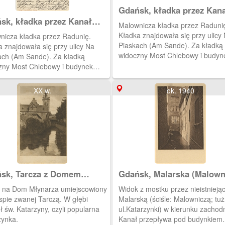
Gdańsk, kładka przez Kan
Raduni
sk, kładka przez Kanał
Malownicza kładka przez Raduni
ni
Kładka znajdowała się przy ulicy
nicza kładka przez Radunię.
Piaskach (Am Sande). Za kładką
 znajdowała się przy ulicy Na
widoczny Most Chlebowy i budyn
ach (Am Sande). Za kładką
Cechu Młynarzy.
zny Most Chlebowy i budynek
 Młynarzy.
XX w.
ok. 1940
sk, Tarcza z Domem
Gdańsk, Malarska (Malown
arza
 na Dom Młynarza umiejscowiony
Widok z mostku przez nieistniejąc
spie zwanej Tarczą. W głębi
Malarską (ściśle: Malowniczą; tuż
ł św. Katarzyny, czyli popularna
ul.Katarzynki) w kierunku zachod
zynka.
Kanał przepływa pod budynkiem