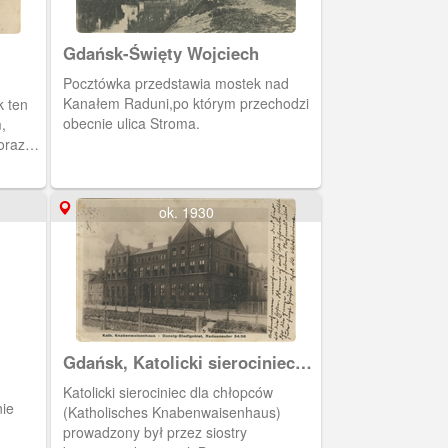
gdański zieleniec.
Gdańsk-Święty Wojciech
Pocztówka przedstawia mostek nad
Kanałem Raduni,po którym przechodzi
 ten
obecnie ulica Stroma.
,
oraz
ętrze
k nad
ok. 1930
i
Gdańsk, Katolicki sierociniec
dla chłopców, Kath.
Katolicki sierociniec dla chłopców
Knabenwaisenhaus
nie
(Katholisches Knabenwaisenhaus)
prowadzony był przez siostry