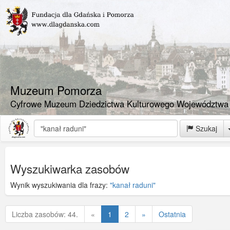
Muzeum Pomorza
Cyfrowe Muzeum Dziedzictwa Kulturowego Województwa
Szukaj
Wyszukiwarka zasobów
Wynik wyszukiwania dla frazy:
"kanał raduni"
Poprzednia
Liczba zasobów: 44.
«
1
2
»
Ostatnia