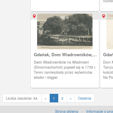
numer
Fabia
poczt
XX w.
Gdańsk, Dom Wiadrowników,
Gdań
Wiadrownia, Eimermacherhof
kośc
Dwór Wiadrowników na Wiadrowni
Dom M
(Eimermacherhof) pojawił się w 1739 r.
Tarcz
Teren zamieszkały przez wytwórców,
kośció
wiader i stągwi.
Na Pi
zabud
der G
Poprzednia
Liczba zasobów: 44.
«
1
2
»
Ostatnia
Strona główna
·
Informacje o pro