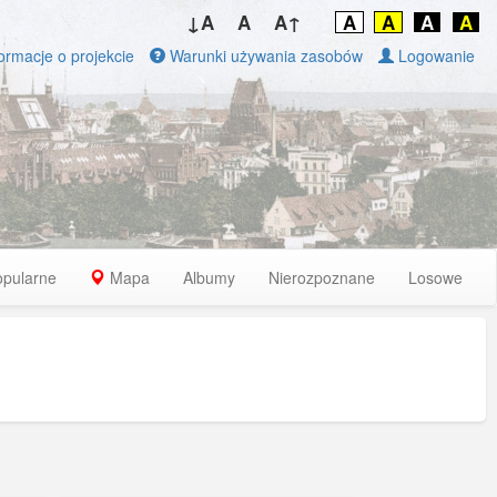
↓A
A
A↑
A
A
A
A
ormacje o projekcie
Warunki używania zasobów
Logowanie
opularne
Mapa
Albumy
Nierozpoznane
Losowe