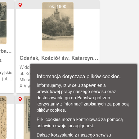
ok. 1900
ybaki
ie
Gdańsk, Kościół św. Katarzyny i
).
Wielki Młyn, Danzig Die
Widok z mostu chlebowego (łączącego
Katharinenkirche und die
ryjskie
ul. Kowalską z ul. Korzenną na Starym
Informacja dotycząca plików cookies.
Grosse Mühle
 (ul.
Mieście) na Wielki Młyn (wybudowany w
he
Informujemy, iż w celu zapewnienia
XIV w. nad Kanałem Raduni) oraz
y
prawidłowej pracy naszego serwisu oraz
kościół św. Katarzyny.
i
dostosowania go do Państwa potrzeb,
ok. 1900
883
korzystamy z informacji zapisanych za pomocą
nował
plików cookies.
Pliki cookies można kontrolować za pomocą
ustawień swojej przeglądarki.
Dalsze korzystanie z naszego serwisu