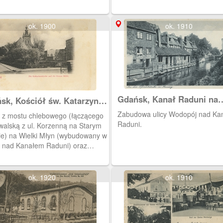
rzających drewniane wiadra,
ch warsztaty oraz domy
wały się właśnie na tym terenie.
ok. 1900
ok. 1910
Gdańsk, Kanał Raduni na
sk, Kościół św. Katarzyny i
Starym Mieście
ki Młyn, Danzig Die
Zabudowa ulicy Wodopój nad Ka
 z mostu chlebowego (łączącego
arinenkirche und die
Raduni.
owalską z ul. Korzenną na Starym
se Mühle
ie) na Wielki Młyn (wybudowany w
. nad Kanałem Raduni) oraz
ł św. Katarzyny.
ok. 1920
ok. 1910