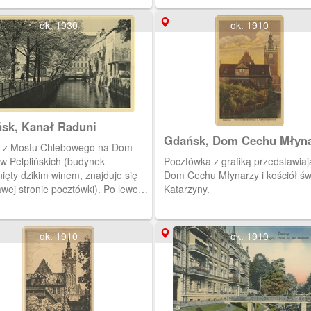
St.Katharinen Kirchensteig 3
ok. 1930
ok. 1910
sk, Kanał Raduni
Gdańsk, Dom Cechu Młyna
 z Mostu Chlebowego na Dom
kościół św. Katarzyny
w Pelplińskich (budynek
Pocztówka z grafiką przedstawia
ięty dzikim winem, znajduje się
Dom Cechu Młynarzy i kościół św
wej stronie pocztówki). Po lewej
Katarzyny.
e ulica Na Piaskach.
ok. 1910
ok. 1910