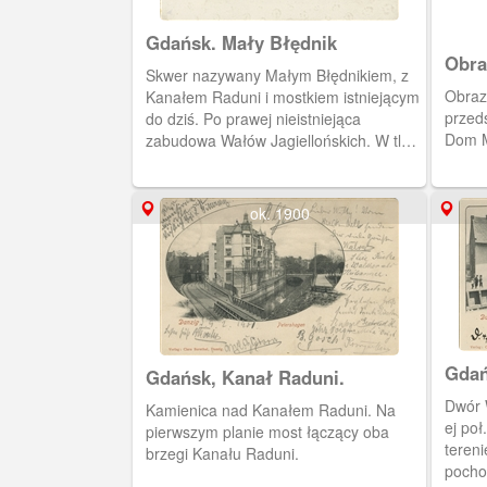
Gdańsk. Mały Błędnik
Obra
Skwer nazywany Małym Błędnikiem, z
Obraz
Kanałem Raduni i mostkiem istniejącym
przeds
do dziś. Po prawej nieistniejąca
Dom M
zabudowa Wałów Jagiellońskich. W tle
kościół św. Józefa na Starym Mieście.
ok. 1900
Gdań
Gdańsk, Kanał Raduni.
Danz
Dwór 
Kamienica nad Kanałem Raduni. Na
ej po
pierwszym planie most łączący oba
teren
brzegi Kanału Raduni.
pocho