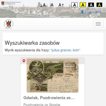
↓A
A
A↑
A
A
A
A
Logowanie
Togg
navig
Wyszukiwarka zasobów
Wynik wyszukiwania dla frazy:
"julius gramer, koln"
ok. 1890
Gdańsk, Pozdrowienia ze
Stogów
Pozdrowienia ze Stogów.