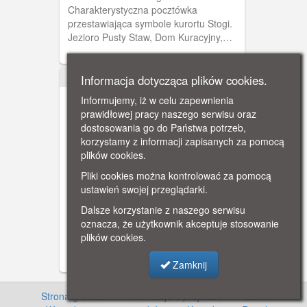
Charakterystyczna pocztówka
przestawiająca symbole kurortu Stogi.
Jezioro Pusty Staw, Dom Kuracyjny,
łazienki kąpielowe na plaży morskiej.
Obieg 1899 rok.
Informacja dotycząca plików cookies.
ok. 1900
Informujemy, iż w celu zapewnienia
prawidłowej pracy naszego serwisu oraz
dostosowania go do Państwa potrzeb,
korzystamy z informacji zapisanych za pomocą
plików cookies.
Pliki cookies można kontrolować za pomocą
Gdańsk, Pozdrowienia ze
ustawień swojej przeglądarki.
Stogów
Pocztówka wieloobrazkowa
Dalsze korzystanie z naszego serwisu
przedstawiająca Hotel Waldhasuchen.
oznacza, że użytkownik akceptuje stosowanie
Widoczny budynek hotelu, sala
plików cookies.
koncertowa i restauracyjna oraz park
przy hoteliku.
Zamknij
Strona główna
·
Informacje o projekcie
·
Cennik
·