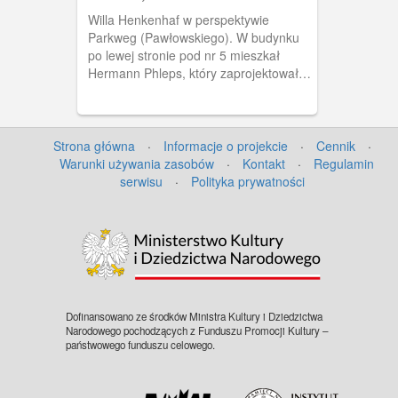
Willa Henkenhaf w perspektywie
Parkweg (Pawłowskiego). W budynku
po lewej stronie pod nr 5 mieszkał
Hermann Phleps, który zaprojektował
Christuskirche na Mickiewicza. Drzewo
wycięto dopiero w latach 60. XX wieku.
Strona główna
·
Informacje o projekcie
·
Cennik
·
Warunki używania zasobów
·
Kontakt
·
Regulamin
serwisu
·
Polityka prywatności
Dofinansowano ze środków Ministra Kultury i Dziedzictwa
Narodowego pochodzących z Funduszu Promocji Kultury –
państwowego funduszu celowego.