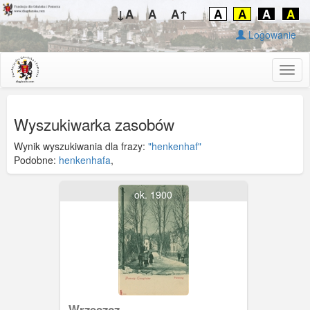
↓A
A
A↑
A
A
A
A
Logowanie
Togg
navig
Wyszukiwarka zasobów
Wynik wyszukiwania dla frazy:
"henkenhaf"
Podobne:
henkenhafa
,
ok. 1900
Wrzeszcz