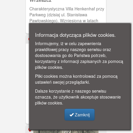
Charakterystyczna Villa Henkenhaf przy
Parkweg (dzisiaj ul. Stanisława
Pawłowskiego). Wzniesiona w latach
1899-1900 przez znanego architekta
Johanna Friedricha Hankenhafa.
Informacja dotycząca plików cookies.
Zaprojektował on między innymi
ok. 1900
Informujemy, iż w celu zapewnienia
elektrownię miejską na Ołowiance i
prawidłowej pracy naszego serwisu oraz
Dom Zdrojowy w Helu.
dostosowania go do Państwa potrzeb,
korzystamy z informacji zapisanych za pomocą
plików cookies.
Pliki cookies można kontrolować za pomocą
ustawień swojej przeglądarki.
Gdańsk, willa Henkenhaf
Dalsze korzystanie z naszego serwisu
oznacza, że użytkownik akceptuje stosowanie
Willa bierze swoją nazwę od projektanta
plików cookies.
i właściciela Johanna Henkenhafa
(zaprojektował również elektrownię na
Zamknij
Ołowiance). Wcześniej architekt
mieszkał przy Partyzantów 20.
1900