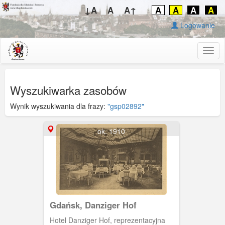
↓A
A
A↑
A
A
A
A
Logowanie
Togg
navig
Wyszukiwarka zasobów
Wynik wyszukiwania dla frazy:
"gsp02892"
ok. 1910
Gdańsk, Danziger Hof
Hotel Danziger Hof, reprezentacyjna