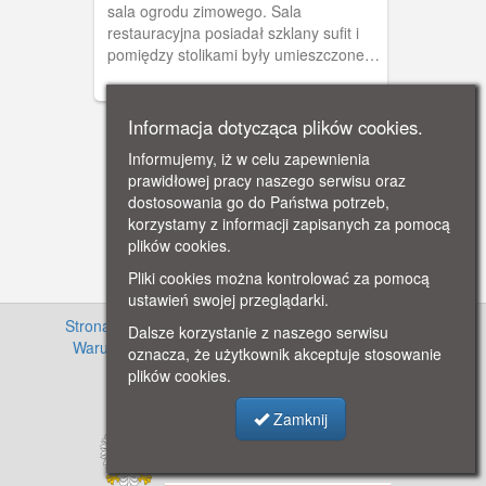
sala ogrodu zimowego. Sala
restauracyjna posiadał szklany sufit i
pomiędzy stolikami były umieszczone w
donicach prawdziwe palmy.
Informacja dotycząca plików cookies.
Informujemy, iż w celu zapewnienia
prawidłowej pracy naszego serwisu oraz
dostosowania go do Państwa potrzeb,
korzystamy z informacji zapisanych za pomocą
plików cookies.
Pliki cookies można kontrolować za pomocą
ustawień swojej przeglądarki.
Strona główna
·
Informacje o projekcie
·
Cennik
·
Dalsze korzystanie z naszego serwisu
Warunki używania zasobów
·
Kontakt
·
Regulamin
oznacza, że użytkownik akceptuje stosowanie
serwisu
·
Polityka prywatności
plików cookies.
Zamknij