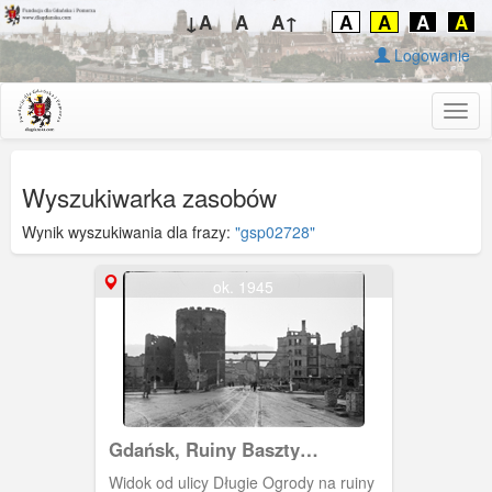
↓A
A
A↑
A
A
A
A
Logowanie
Togg
navig
Wyszukiwarka zasobów
Wynik wyszukiwania dla frazy:
"gsp02728"
ok. 1945
Gdańsk, Ruiny Baszty
Stągiewnej i Most Stągiewny
Widok od ulicy Długie Ogrody na ruiny