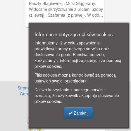
Baszty Stągiewnej i Most Stągiewny.
Widoczne skrzyżowanie z ulicami Szopy
(z lewej) i Szafarnia (z prawej). W oddali
ruiny budynków przy ulicy Stągiewnej. Z
prawej strony ułożone cegły z
rozebranych budynków ulicy Długie
Informacja dotycząca plików cookies.
Ogrody.
Informujemy, iż w celu zapewnienia
prawidłowej pracy naszego serwisu oraz
dostosowania go do Państwa potrzeb,
korzystamy z informacji zapisanych za pomocą
plików cookies.
Pliki cookies można kontrolować za pomocą
ustawień swojej przeglądarki.
Strona główna
·
Informacje o projekcie
·
Cennik
·
Dalsze korzystanie z naszego serwisu
Warunki używania zasobów
·
Kontakt
·
Regulamin
oznacza, że użytkownik akceptuje stosowanie
serwisu
·
Polityka prywatności
plików cookies.
Zamknij