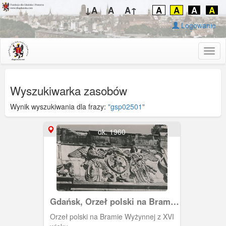
↓A
A
A↑
A
A
A
A
Logowanie
Togg
navig
Wyszukiwarka zasobów
Wynik wyszukiwania dla frazy:
"gsp02501"
ok. 1960
Gdańsk, Orzeł polski na Bramie
Wyżynnej
Orzeł polski na Bramie Wyżynnej z XVI