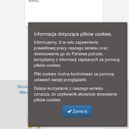
wieku.
Informacja dotycząca plików cookies.
Informujemy, iż w celu zapewnienia
prawidłowej pracy naszego serwisu oraz
dostosowania go do Państwa potrzeb,
korzystamy z informacji zapisanych za pomocą
plików cookies.
Pliki cookies można kontrolować za pomocą
ustawień swojej przeglądarki.
Strona główna
·
Informacje o projekcie
·
Cennik
·
Dalsze korzystanie z naszego serwisu
Warunki używania zasobów
·
Kontakt
·
Regulamin
oznacza, że użytkownik akceptuje stosowanie
serwisu
·
Polityka prywatności
plików cookies.
Zamknij