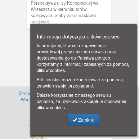
Perspektywa ulicy Konopnickiej we
Wrzeszczu w kierunku torów
kolejowych. Słaby zarys nastawni
kolejowej.
Informacja dotycząca plików cookies.
Informujemy, iż w celu zapewnienia
prawidłowej pracy naszego serwisu oraz
dostosowania go do Państwa potrzeb,
korzystamy z informacji zapisanych za pomocą
plików cookies.
Pliki cookies można kontrolować za pomocą
ustawień swojej przeglądarki.
Strona główna
·
Informacje o projekcie
·
Cennik
·
Dalsze korzystanie z naszego serwisu
Warunki używania zasobów
·
Kontakt
·
Regulamin
oznacza, że użytkownik akceptuje stosowanie
serwisu
·
Polityka prywatności
plików cookies.
Zamknij