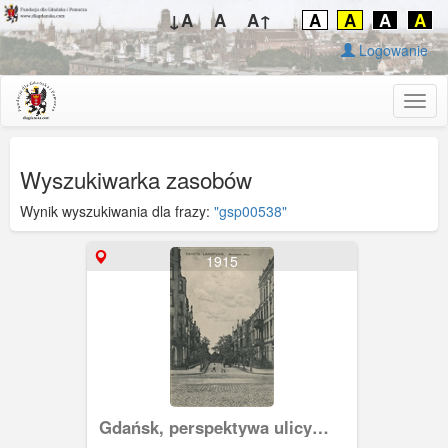
↓A
A
A↑
A
A
A
A
Logowanie
Togg
navig
Wyszukiwarka zasobów
Wynik wyszukiwania dla frazy:
"gsp00538"
1915
Gdańsk, perspektywa ulicy
Konopnickiej