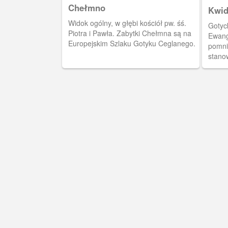
Chełmno
Kwid
Widok ogólny, w głębi kościół pw. śś.
Gotyc
Piotra i Pawła. Zabytki Chełmna są na
Ewange
Europejskim Szlaku Gotyku Ceglanego.
pomnik
stano
połąc
kapit
orien