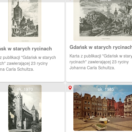
Gdańsk w starych rycinac
sk w starych rycinach
Karta z publikacji "Gdańsk w starych
 starych
rycinach" zawierającej 23 ryciny
ch" zawierającej 23 ryciny
Johanna Carla Schultza.
na Carla Schultza.
ok. 1970
ok. 1985