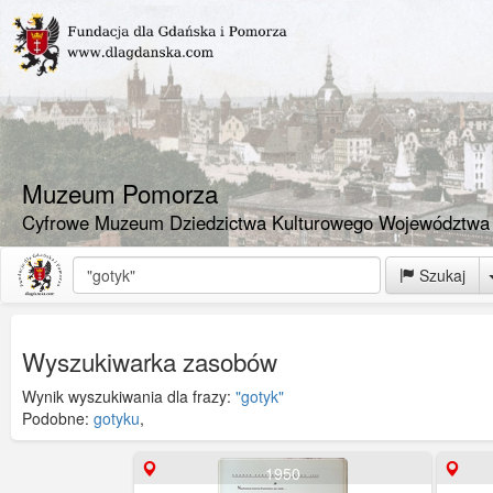
Muzeum Pomorza
Cyfrowe Muzeum Dziedzictwa Kulturowego Województwa
Szukaj
Wyszukiwarka zasobów
Wynik wyszukiwania dla frazy:
"gotyk"
Podobne:
gotyku
,
1950