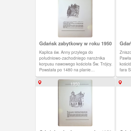
Gdańsk zabytkowy w roku 1950
Gdań
Kaplica św. Anny przylega do
Zniszc
południowo-zachodniego narożnika
Pawła
korpusu nawowego kościoła Św. Trójcy.
kośció
Powstała po 1480 na planie
fara 
nieregularnego prostokąta. Jest
jednonawowa, o pięciu przęsłach.
1950