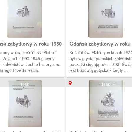
sk zabytkowy w roku 1950
Gdańsk zabytkowy w roku
zony wojną kościół śś. Piotra i
Kościół św. Elżbiety w latach 16
. W latach 1590-1945 główny
był świątynią gdańskich kalwinistów. Jej
ł kalwinistów. Jest to historyczna
początki sięgają roku 1393. Świąt
Starego Przedmieścia.
jest budowlą gotycką z cegły,
jednonawową, posiada jedną wie
osi, gwiaździste prezbiterium i je
1950
1950
boczną kaplicę.