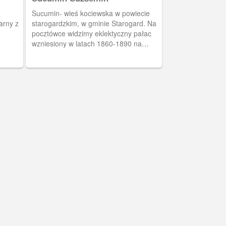
Sucumin- wieś kociewska w powiecie
arny z
starogardzkim, w gminie Starogard. Na
pocztówce widzimy eklektyczny pałac
wzniesiony w latach 1860-1890 na
fundamentach gotyckiego założenia. W
jego architekturze odnajdujemy
elementy baroku, neoklasycyzmu i
wczesnej niemieckiej secesji. Przed II
wojną pałac należał do rodziny
Wiechertów.