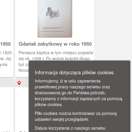
 1950
Gdańsk zabytkowy w roku 1950
22-1820
Pierwsza kaplica w tym miejscu pojawiła
się ok. 1358 r. Po wojnie kościół długo
ynia
był zaniedbany, stanowił scenerię do
filmów wojennych. Od początku lat 90.
Informacja dotycząca plików cookies.
żę na
XX wieku diecezja gdańska użytkuje
Informujemy, iż w celu zapewnienia
dną
kościół w niedziele i święta. Znajduje się
1950
prawidłowej pracy naszego serwisu oraz
tu centrum kultury. Zainstalowano
dostosowania go do Państwa potrzeb,
ogrzewanie podłogowe.
korzystamy z informacji zapisanych za pomocą
plików cookies.
Pliki cookies można kontrolować za pomocą
ustawień swojej przeglądarki.
Dalsze korzystanie z naszego serwisu