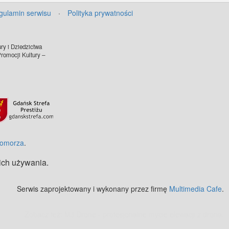
gulamin serwisu
·
Polityka prywatności
ry i Dziedzictwa
omocji Kultury –
Pomorza
.
 ich używania.
Serwis zaprojektowany i wykonany przez firmę
Multimedia Cafe
.
Zobacz też:
MJ Drone - profesjonalne mycie elewacji z drona
.