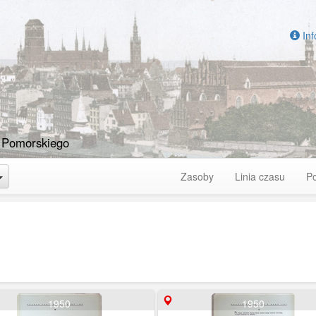
Inf
 Pomorskiego
Toggle Dropdown
Zasoby
Linia czasu
P
1950
1950