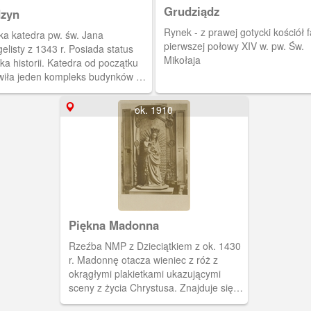
Grudziądz
zyn
Rynek - z prawej gotycki kościół f
ka katedra pw. św. Jana
pierwszej połowy XIV w. pw. Św.
listy z 1343 r. Posiada status
Mikołaja
a historii. Katedra od początku
wiła jeden kompleks budynków w
zeniu z warownym zamkiem
uły pomezańskiej. Budowla
ok. 1910
towana.
Piękna Madonna
Rzeźba NMP z Dzieciątkiem z ok. 1430
r. Madonnę otacza wieniec z róż z
okrągłymi plakietkami ukazującymi
sceny z życia Chrystusa. Znajduje się w
kaplicy św. Anny w Bazylice Mariackiej