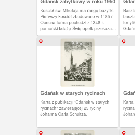
Gdańsk zabytkowy w roku 1950
Gdań
Kościół św. Mikołaja ma rangę bazyliki.
Baszt
Pierwszy kościół zbudowano w 1185 r.
baszt
Obecna forma pochodzi z 1348 r.
fortyf
pomorski książę Świętopełk przekazał
Gdańs
kościół zakonowi oo. dominikanów 22
Najwy
stycznia 1227 r.
gdańs
XIX w.
Gdańsk w starych rycinach
Gdań
Karta z publikacji "Gdańsk w starych
Karta z publikacji "Gdańsk w
rycinach" zawierającej 23 ryciny
rycina
Johanna Carla Schultza.
Johan
XIX w.