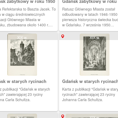
sk zabytkowy w roku 1950
Gdańsk zabytkowy w roku
a Refektarska to Baszta Jacek. To
Ratusz Głównego Miasta został
a w ciągu średniowiecznych
odbudowany w latach 1946-1950 
ikacji Głównego Miasta w
pierwsza historyczna świecka bu
ku, zbudowana około 1400 r.
w Gdańsku. 7 września 1950
ższa ze średniowiecznych baszt
postawiono na szczycie pozłocon
kich.
posąg (2,5 kg złota decyzją Bole
XIX w.
XIX w.
Bieruta) króla Zygmunta Augusta.
sk w starych rycinach
Gdańsk w starych rycinac
 starych
Karta z publikacji "Gdańsk w starych
ch" zawierającej 23 ryciny
rycinach" zawierającej 23 ryciny
na Carla Schultza.
Johanna Carla Schultza.
XIX w.
XIX w.