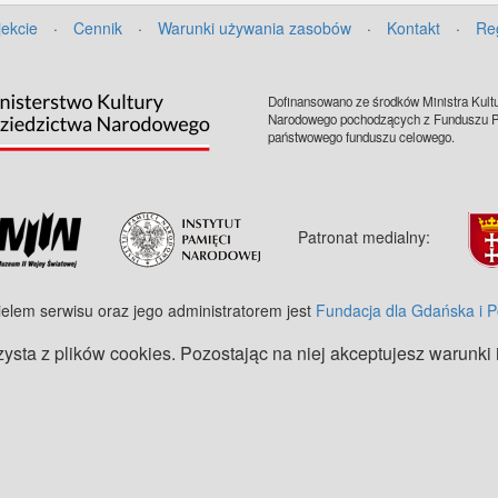
w Gdańsku.
jekcie
·
Cennik
·
Warunki używania zasobów
·
Kontakt
·
Re
Dofinansowano ze środków Ministra Kultu
Narodowego pochodzących z Funduszu Pr
państwowego funduszu celowego.
Patronat medialny:
ielem serwisu oraz jego administratorem jest
Fundacja dla Gdańska i 
zysta z plików cookies. Pozostając na niej akceptujesz warunki