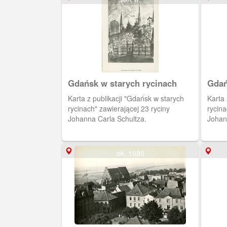
Gdańsk w starych rycinach
Gdań
Karta z publikacji "Gdańsk w starych
Karta z publikacji "Gdańsk w
rycinach" zawierającej 23 ryciny
rycina
Johanna Carla Schultza.
Johan
ok. 1980