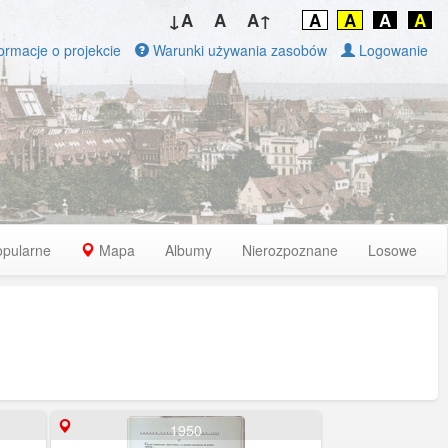
↓A
A
A↑
A
A
A
A
ormacje o projekcie
Warunki używania zasobów
Logowanie
opularne
Mapa
Albumy
Nierozpoznane
Losowe
1950