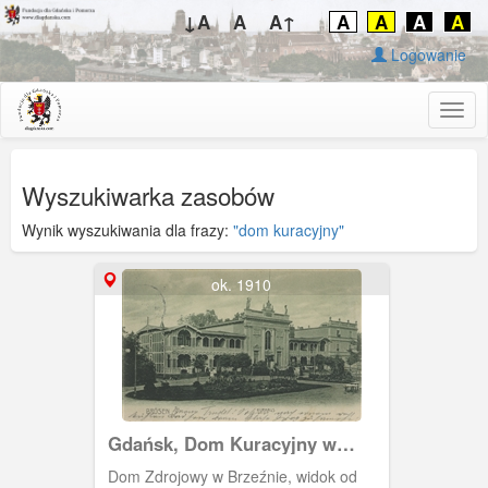
↓A
A
A↑
A
A
A
A
Logowanie
Togg
navig
Wyszukiwarka zasobów
Wynik wyszukiwania dla frazy:
"dom kuracyjny"
ok. 1910
Gdańsk, Dom Kuracyjny w
parku w Brzeźnie
Dom Zdrojowy w Brzeźnie, widok od