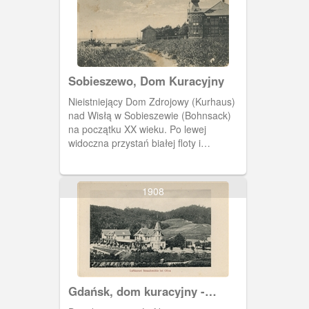
Sobieszewo, Dom Kuracyjny
Nieistniejący Dom Zdrojowy (Kurhaus)
nad Wisłą w Sobieszewie (Bohnsack)
na początku XX wieku. Po lewej
widoczna przystań białej floty i
zacumowany parowiec.
1908
Gdańsk, dom kuracyjny -
Luftkurort Strauchmühle