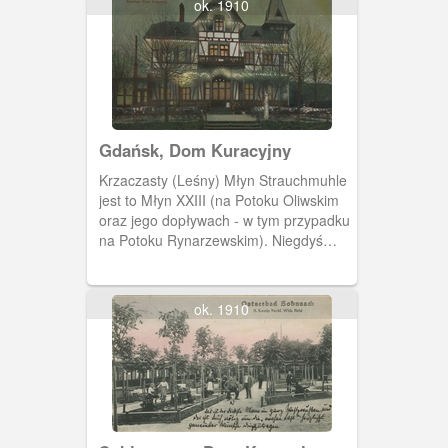
ok. 1910
Gdańsk, Dom Kuracyjny
Krzaczasty (Leśny) Młyn Strauchmuhle
jest to Młyn XXIII (na Potoku Oliwskim
oraz jego dopływach - w tym przypadku
na Potoku Rynarzewskim). Niegdyś
należał do cystersów oliwskich. Na
początku XX w. w jego pobliżu
wybudowano Dom Kuracyjny dla osób
ok. 1910
cierpiących na schorzenia dróg
oddechowych - z uwagi na mikroklimat
tej okolicy. Młyn przystosowano do
produkcji prądu. Po II wojnie światowej
przez pewien czas mieścił się w
dawnym Domu Kuracyjnym internat
Państwowego pedagogium. Następnie