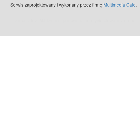
Serwis zaprojektowany i wykonany przez firmę
Multimedia Cafe
.
Zobacz też:
MJ Drone - profesjonalne mycie elewacji z drona
.