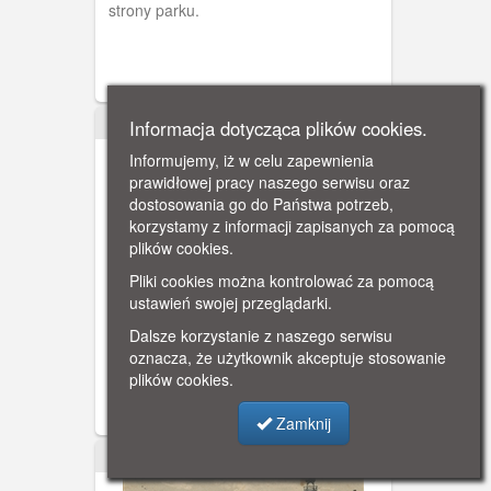
strony parku.
Informacja dotycząca plików cookies.
ok. 1910
Informujemy, iż w celu zapewnienia
prawidłowej pracy naszego serwisu oraz
dostosowania go do Państwa potrzeb,
korzystamy z informacji zapisanych za pomocą
plików cookies.
Pliki cookies można kontrolować za pomocą
Sobieszewo, Dom Zdrojowy
ustawień swojej przeglądarki.
(Kurhaus) H. Kosin
Nieistniejący Dom Zdrojowy (Kurhaus)
Dalsze korzystanie z naszego serwisu
nad Wisłą w Sobieszewie (Bohnsack)
oznacza, że użytkownik akceptuje stosowanie
na początku XX w. Budynek stał w
plików cookies.
okolicy ulicy Wodnej 2. Na brzegu Wisły
znajdowała się przystań do której
Zamknij
przybijały stateczki wycieczkowe.
ok. 1910