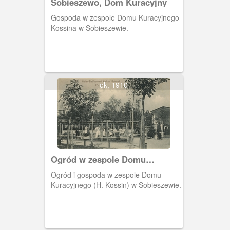
Sobieszewo, Dom Kuracyjny
teren ten włączono w obręb Miejskiego
Ogrodu Zoologicznego. Pocztówka
Gospoda w zespole Domu Kuracyjnego
przedstawia Dom Kuracyjny z zewnątrz.
Kossina w Sobieszewie.
ok. 1910
Ogród w zespole Domu
Kuracyjnego w Sobieszewie
Ogród i gospoda w zespole Domu
Kuracyjnego (H. Kossin) w Sobieszewie.