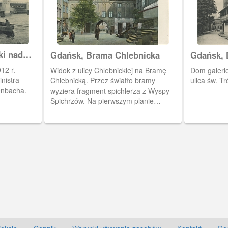
ki nad
Gdańsk, Brama Chlebnicka
Gdańsk, 
ulicy św.
12 r.
Widok z ulicy Chlebnickiej na Bramę
Dom galerio
nistra
Chlebnicką. Przez światło bramy
ulica św. Tr
enbacha.
wyziera fragment spichlerza z Wyspy
Spichrzów. Na pierwszym planie
gdańskie przedproża.