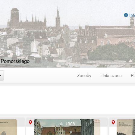
Inf
 Pomorskiego
Toggle Dropdown
Zasoby
Linia czasu
P
ok. 1908