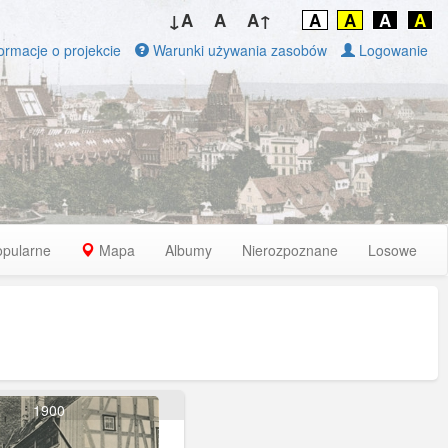
↓A
A
A↑
A
A
A
A
ormacje o projekcie
Warunki używania zasobów
Logowanie
opularne
Mapa
Albumy
Nierozpoznane
Losowe
1900