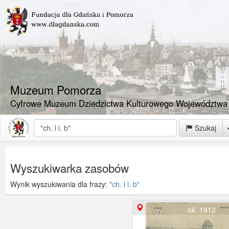
Muzeum Pomorza
Cyfrowe Muzeum Dziedzictwa Kulturowego Województwa
Szukaj
Wyszukiwarka zasobów
Wynik wyszukiwania dla frazy:
"ch. l i. b"
ok. 1912