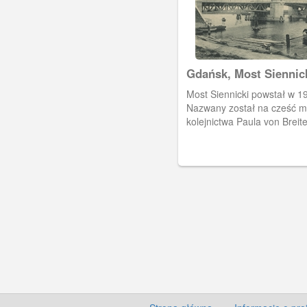
Gdańsk, Most Siennic
Martwą Wisłą
Most Siennicki powstał w 19
Nazwany został na cześć mi
kolejnictwa Paula von Breit