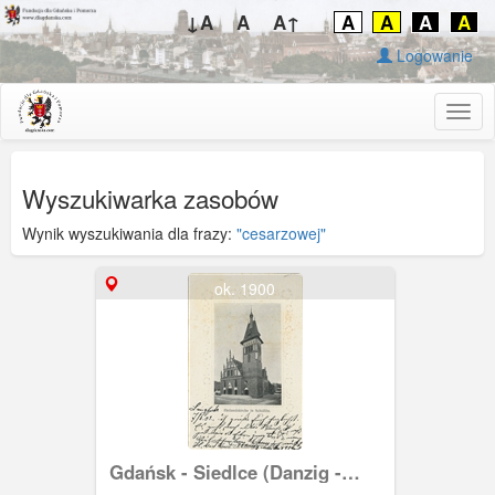
↓A
A
A↑
A
A
A
A
Logowanie
Togg
navig
Wyszukiwarka zasobów
Wynik wyszukiwania dla frazy:
"cesarzowej"
ok. 1900
Gdańsk - Siedlce (Danzig -
Schidlitz), kościół ewangelicki