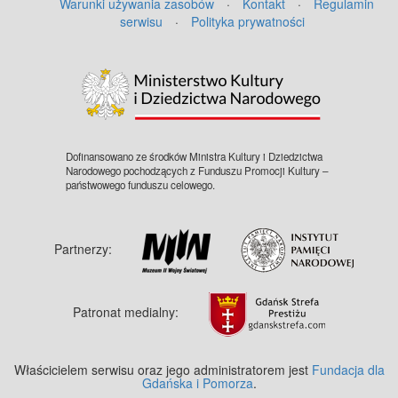
Gdańsku. Kościół ten otwarto
Warunki używania zasobów
·
Kontakt
·
Regulamin
uroczyście 17 IX 1901 r. przy udziale
serwisu
·
Polityka prywatności
cesarzowej Augusty, żony Wilhelma II.
Zniszczony został w marcu 1945 r. ,
zburzono pozostałości w latach 1955 -
57. Pocztówka w obiegu od 29 VI 1902.
Dofinansowano ze środków Ministra Kultury i Dziedzictwa
Narodowego pochodzących z Funduszu Promocji Kultury –
państwowego funduszu celowego.
Partnerzy:
Patronat medialny:
Właścicielem serwisu oraz jego administratorem jest
Fundacja dla
Gdańska i Pomorza
.