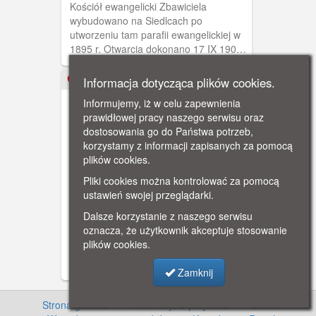
Kościół ewangelicki Zbawiciela
Zbawiciela (Heilandkirche)
wybudowano na Siedlcach po
utworzeniu tam parafii ewangelickiej w
1895 r. Otwarcia dokonano 17 IX 1901
r. z udziałem cesarzowej Augusty, żony
Wilhelma I. Zniszczony w 1945 r.,
Informacja dotycząca plików cookies.
ok. 1900
rozebrano pozostałości w latach 1955 -
Informujemy, iż w celu zapewnienia
57.
prawidłowej pracy naszego serwisu oraz
dostosowania go do Państwa potrzeb,
korzystamy z informacji zapisanych za pomocą
plików cookies.
Pliki cookies można kontrolować za pomocą
Gdańsk - Siedlce (Danzig -
ustawień swojej przeglądarki.
Schidlitz), ul. Kartuska
Ul. Kartuska, Gdańsk - Siedlce.
Dalsze korzystanie z naszego serwisu
Widoczne tory tramwajowe wiodące do
oznacza, że użytkownik akceptuje stosowanie
Emaus. W perspektywie ulicy wieża
plików cookies.
kościoła ewangelickiego
wybudowanego po utworzeniu na
Zamknij
Siedlcach parafii ewangelickiej w 1895 r.
Wieża ta była wzorowana na Wieży
Więziennej z przedbramia ul. Długiej w
Strona główna
·
Informacje o projekcie
·
Cennik
·