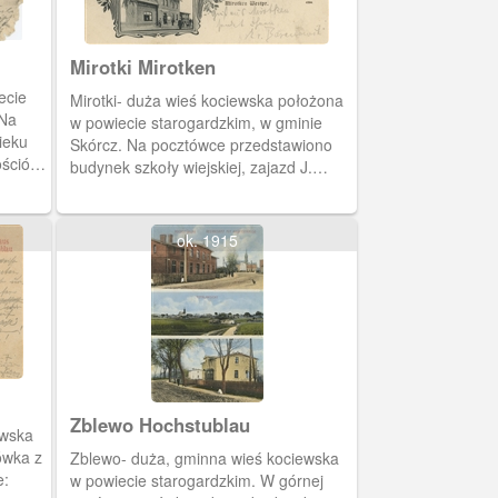
Mirotki Mirotken
ecie
Mirotki- duża wieś kociewska położona
 Na
w powiecie starogardzkim, w gminie
ieku
Skórcz. Na pocztówce przedstawiono
ściół
budynek szkoły wiejskiej, zajazd J.
u
Kleina i dworzec kolejowy z 1902 roku
(linia kolejowa Skórcz-Smętowo).
ok. 1915
Zblewo Hochstublau
ewska
ówka z
Zblewo- duża, gminna wieś kociewska
e:
w powiecie starogardzkim. W górnej