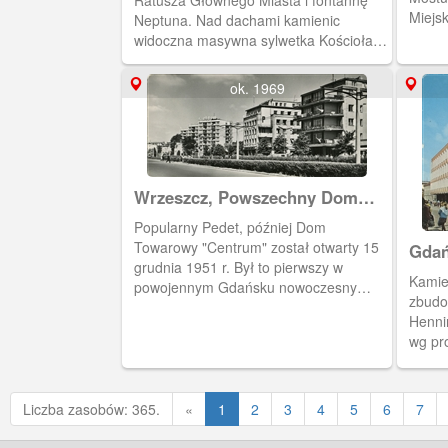
Ratusza Głównego Miasta i fontannę
Miejsk
Neptuna. Nad dachami kamienic
widoczna masywna sylwetka Kościoła
Mariackiego. Poniżej samochody.
ok. 1969
Wrzeszcz, Powszechny Dom
Towarowy "Neptun"
Popularny Pedet, później Dom
Towarowy "Centrum" został otwarty 15
Gdań
grudnia 1951 r. Był to pierwszy w
Pelp
Kamien
powojennym Gdańsku nowoczesny
zbudo
dom handlowy, największy i takim
Henni
pozostał przez okres PRLu. Zburzony
wg pr
na przełomie 2011/2012 roku. Na jego
W koń
miejscu powstał biurowiec "Neptun".
był pr
Obok Pedetu stoi budynek, w którym
utrzym
działał klub "Ster", a w 1980 r. został
Poprzednia
Liczba zasobów: 365.
«
1
2
3
4
5
6
7
połowi
siedzibą NSZZ "Solidarność".
dokon