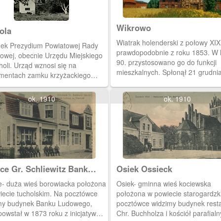
Po lewej dzisiaj stoi wieżowiec P
Wikrowo
ola
Wiatrak holenderski z połowy XIX
ek Prezydium Powiatowej Rady
prawdopodobnie z roku 1853. W 
owej, obecnie Urzędu Miejskiego
90. przystosowano go do funkcji
oli. Urząd wznosi się na
mieszkalnych. Spłonął 21 grudni
mentach zamku krzyżackiego
r. Ruiny są nadal wpisane do reje
owane relikty murów w piwnicach).
zabytków i są chętnie odwiedzan
tucholski komtur Henryk von
ok. 1910
ok. 1910
Część centralna to budynek mas
n zawiózł w 1410 r. dwa
młyńskich i urządzeń pomocniczy
e pod Grunwald. Zamek został
nim wieża wiatraka, dwa przejaz
rany w 1851 po pożarze miasta.
jednej osi. Po lewej budynek zapl
magazyny. Po prawej gospoda i
świetlica wiejska.
ice Gr. Schliewitz Bank
Osiek Ossieck
owy
ce- duża wieś borowiacka położona
Osiek- gminna wieś kociewska
iecie tucholskim. Na pocztówce
położona w powiecie starogardzk
my budynek Banku Ludowego,
pocztówce widzimy budynek resta
powstał w 1873 roku z inicjatywy
Chr. Buchholza i kościół parafialn