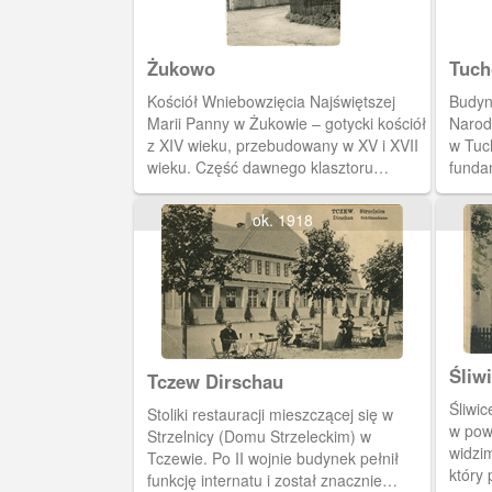
fortyfikacyjny, zamieniona została w
obiekt mieszkalny.
Żukowo
Tuch
Kościół Wniebowzięcia Najświętszej
Budyn
Marii Panny w Żukowie – gotycki kościół
Narod
z XIV wieku, przebudowany w XV i XVII
w Tuch
wieku. Część dawnego klasztoru
funda
norbertanek w Żukowie, obecnie należy
(zach
do parafii Wniebowzięcia Najświętszej
Stąd 
ok. 1918
Maryi Panny w Żukowie. Kościół
Schwelbor
zbudowany w XIV wieku przez siostry
miecz
norbertanki. Mury pamiętają Książąt
rozeb
Pomorskich z XIII wieku. Zbudowano go
wraz z klasztorem przeniesionym z
pobliskiej Stolpy po najeździe z 1226 r.
Kościół był w posiadaniu klasztoru aż
Śliw
Tczew Dirschau
do 1834 r., kiedy został skasowany
Lud
przez rząd pruski. W 1836 r. przejęła go
Śliwi
Stoliki restauracji mieszczącej się w
parafia żukowska. Budynki klasztoru
w pow
Strzelnicy (Domu Strzeleckim) w
zostały sprzedane, a w dawnej stajni
widzi
Tczewie. Po II wojnie budynek pełnił
urządzono plebanię. Z klasztoru ocalał
który 
funkcję internatu i został znacznie