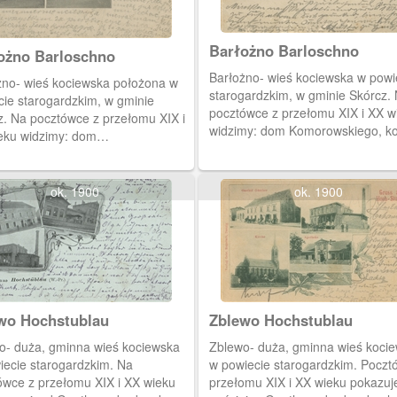
Barłożno Barloschno
Barłożno Barloschno
Barłożno- wieś kociewska w powi
żno- wieś kociewska położona w
starogardzkim, w gminie Skórcz.
cie starogardzkim, w gminie
pocztówce z przełomu XIX i XX w
z. Na pocztówce z przełomu XIX i
widzimy: dom Komorowskiego, ko
eku widzimy: dom
p.w. św. Marcina, budynek urzęd
iletzkiego, dom sołtysa, dom
pocztowego i mleczarnię.
ika Kaschinskiego, budynek
 de Danzig i szkołę wiejską.
ok. 1900
ok. 1900
Zblewo Hochstublau
Zblewo Hochstublau
o- duża, gminna wieś kociewska
Zblewo- duża, gminna wieś koci
iecie starogardzkim. Na
w powiecie starogardzkim. Poczt
ówce z przełomu XIX i XX wieku
przełomu XIX i XX wieku pokazuj