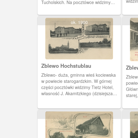
widzi
Tucholskich. Na pocztówce widzimy
dworca
neogotycki dwór z 1882 roku. W lewym
mlecz
górnym rogu-budynek administracji
majątku. Poniżej sklep N. Lehmanna.
ok. 1900
Zblewo Hochstublau
Zblewo- duża, gminna wieś kociewska
Zblew
w powiecie starogardzkim. W górnej
powiec
części pocztówki widzimy Tietz Hotel,
Główn
własność J. Akamitzkiego (dzisiejsza
starej
ulica Główna) i budynek dworca
Po lew
pokazany od strony torów. Na dole
bryła kościoła p.w. św. Michała
Archanioła i panorama wsi.