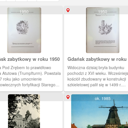
1950
1950
sk zabytkowy w roku 1950
Gdańsk zabytkowy w roku
a Pod Zrębem to prawidłowo
Widoczna dzisiaj bryła budynku
a Atutowa (Trumpfturm). Powstała
pochodzi z XVI wieku. Wcześniej
7 roku jako umocnienie
kościół zbudowany w konstrukcji
owiecznych fortyfikacji Starego
szkieletowej palił się w 1499 r.
mieścia. Na skutek zaniedbań w
Kolejnego poważnego uszkodzen
rwacji runęła w 1975 i 1982.
świątynia doznała, podobnie jak k
ok. 1970
ok. 1985
k stojący przy niej nie istnieje.
św. Jakuba, podczas wybuchu pr
pobliskich fortyfikacji w 1815 r. K
straty spowodowała II wojna świa
W głębi kościół św. Jakuba. Duży
budynek po prawej stronie to ple