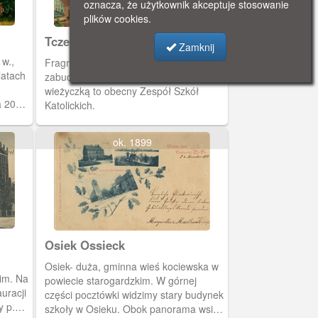
oznacza, że użytkownik akceptuje stosowanie
roremu.
zrekonstruowano ją w latach 70.
plików cookies.
Tczew
Zamknij
 w.,
Fragment miasta, widoczne
latach
zabudowania i Wisła. Budynek z
wieżyczką to obecny Zespół Szkół
a 2001
Katolickich.
stru
e.
ok. 1899
zyn
ch, na
dy w
ecza i
Osiek Ossieck
Osiek- duża, gminna wieś kociewska w
im. Na
powiecie starogardzkim. W górnej
uracji
części pocztówki widzimy stary budynek
y p.w.
szkoły w Osieku. Obok panorama wsi