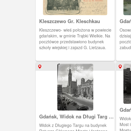
Kleszczewo Gr. Kleschkau
Kleszczewo- wieś położona w powiecie
Osowa
gdańskim, w gminie Trąbki Wielkie. Na
dzisia
pocztówce przedstawiono budynek
poczt
szkoły wiejskiej i zajazd G. Lietzaua.
zabudo
Po le
restau
ok. 1962
Gdań
i Wy
Gdańsk, Widok na Długi Targ w
Widok
stronę ratusza
Most 
Widok z Długiego Targu na budynek
Mostu