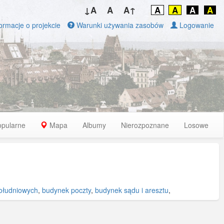
↓A
A
A↑
A
A
A
A
ormacje o projekcie
Warunki używania zasobów
Logowanie
opularne
Mapa
Albumy
Nierozpoznane
Losowe
ołudniowych
,
budynek poczty
,
budynek sądu i aresztu
,