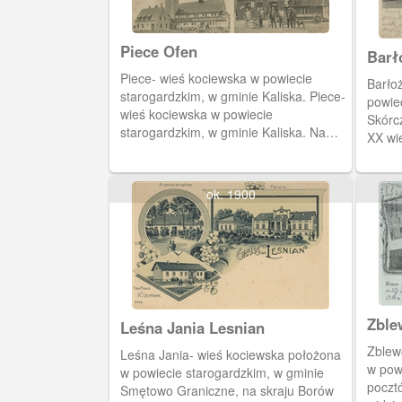
Piece Ofen
Piece- wieś kociewska w powiecie
Barło
starogardzkim, w gminie Kaliska. Piece-
powie
wieś kociewska w powiecie
Skórc
starogardzkim, w gminie Kaliska. Na
XX wi
pocztówce, w górnym rogu, widzimy
Ochan
panoramę wsi z dużym stawem. Obok
rzeźn
budynek gospody L. Lubatza. W części
Hotelu
ok. 1900
dolnej, neobarokowy kościół w trakcie
budowy. Zaprojektował go architekt
Franz Kunst. Poświęcony został 3
sierpnia 1913 roku. Świątynia pod
wezwaniem Najświętszego Serca Pana
Jezusa jest siedzibą parafii. Na ostatnim
zdjęciu widzimy dom towarowy Johanna
Leśna Jania Lesnian
Szczygelskiego.
Zblew
Leśna Jania- wieś kociewska położona
w pow
w powiecie starogardzkim, w gminie
poczt
Smętowo Graniczne, na skraju Borów