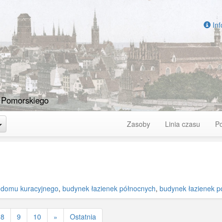
Inf
 Pomorskiego
Toggle Dropdown
Zasoby
Linia czasu
P
 domu kuracyjnego
,
budynek łazienek północnych
,
budynek łazienek p
8
9
10
»
Ostatnia