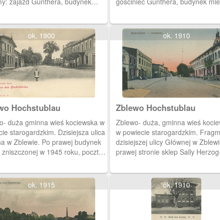
my: zajazd Gunthera, budynek
gościniec Gunthera, budynek mle
 z 1873 roku (od strony torów) i
neogotycki kościół p.w. św. Micha
arnię.
Archanioła i aptekę.
ok. 1900
ok. 1910
Zblewo Hochstublau
Zblewo Hochstublau
o- duża gminna wieś kociewska w
Zblewo- duża, gminna wieś koci
ie starogardzkim. Dzisiejsza ulica
w powiecie starogardzkim. Frag
a w Zblewie. Po prawej budynek
dzisiejszej ulicy Głównej w Zblew
, zniszczonej w 1945 roku, poczty.
prawej stronie sklep Sally Herzog
ej Akamitzkis Hotel.
lewej budynek restauracji.
ok. 1915
ok. 1910