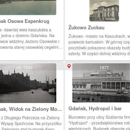
Gdańsk Osowa Espenkrug
Żukowo Zuckau
- dawniej wieś kaszubska a
j jedna z dzielnic Gdańska. Na
Żukowo- miasto na Kaszubach, 
ówce widzimy Jezioro Osowskie i
powiecie kartuskim. W górnej czę
wania starej osowskiej cegielni.
pocztówki pokazano okazały bud
wej stronie, przy brzegu budynek
szkoły. W części dolnej widzimy 
racji Franza Heyera.
towarowy Johanna Schmidta.
ok. 1940
1977
Gdańsk, Hydropol i bar
sk, Widok na Zielony Most
spę Spichrzów
Biurowiec przy ulicy Szafarnia fir
 z Długiego Pobrzeża na Zielony
"Hydropol" - przedsiębiorstwa rob
i Wyspę Spichrzów. Na przyczółku
wiertniczych. Budynek obecnie ni
 Zielonego stał budynek Kasy