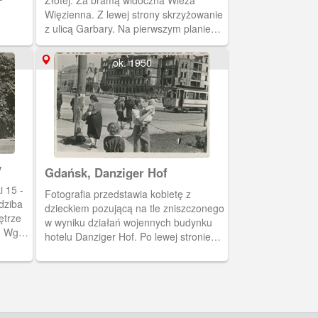
Złotej. Za bramą widoczna Wieża
Więzienna. Z lewej strony skrzyżowanie
wa
z ulicą Garbary. Na pierwszym planie
wilon
rowerzysta. Z prawe strony widoczny
o
chodnik i budynek domu handlowego.
ok. 1950
bar.
zy
a sklep
 stoją
y
Gdańsk, Danziger Hof
 15 -
Fotografia przedstawia kobietę z
dziba
dzieckiem pozującą na tle zniszczonego
ętrze
w wyniku działań wojennych budynku
. Wg.
hotelu Danziger Hof. Po lewej stronie
rzu
fotografii widoczne odbudowane
nazwa:
budynki. Budynek hotelu Danziger Hof
u
nie został odbudowany. Zbudowano w
ysa
tym miejscy pawilon handlowy
tku XX
(meblowy) późniejszy budynek LOT.
do