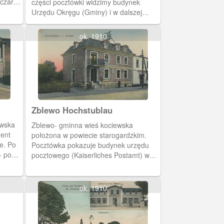
czarni,
części pocztówki widzimy budynek
ła
Urzędu Okręgu (Gminy) i w dalszej
perspektywie neogotycki kościół św.
Michała Archanioła. W części
ok. 1910
środkowej- panorama wsi.
Zblewo Hochstublau
ewska
Zblewo- gminna wieś kociewska
ment
położona w powiecie starogardzkim.
ie. Po
Pocztówka pokazuje budynek urzędu
- po
pocztowego (Kaiserliches Postamt) w
Zblewie.
ok. 1910