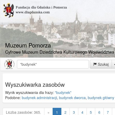
Muzeum Pomorza
Cyfrowe Muzeum Dziedzictwa Kulturowego Województwa
Szukaj
Wyszukiwarka zasobów
Wynik wyszukiwania dla frazy:
"budynek"
Podobne:
budynek administracji
,
budynek dworca
,
budynek główny
Poprzednia
Liczba zasobów: 365.
«
1
2
3
4
5
6
7