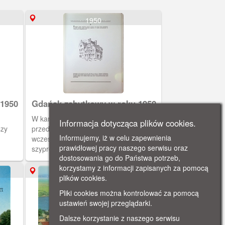
1950
 1950
Gdańsk zabytkowy w roku 1950
W kamienicy narożnej odbywała się
Informacja dotycząca plików cookies.
szy
przed wojną destylacja likierów. Jeszcze
Informujemy, iż w celu zapewnienia
wcześniej w XVIII w. była to gospoda
prawidłowej pracy naszego serwisu oraz
szyprów i marynarzy. Budynek ma
dostosowania go do Państwa potrzeb,
ia
późnobarokowy szczyt. U góry powinna
korzystamy z informacji zapisanych za pomocą
ościół
być figurka kupca, ale zabrano ją już
ok. 1980
plików cookies.
ochu z
dawno temu do konserwacji i nie
olejne
wróciła na swoje miejsce. Obecnie
Pliki cookies można kontrolować za pomocą
towa.
siedziba Gdańskiego Towarzystwa
ustawień swojej przeglądarki.
Naukowego. Kamienica trochę
Dalsze korzystanie z naszego serwisu
bania.
ucierpiała w czasie wojny. Częściowo