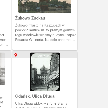
Żukowo Zuckau
Żukowo-miasto na Kaszubach w
w
powiecie kartuskim. W prawym górnym
ści
rogu widokówki widzimy budynek zajazd
ynek
Eduarda Gleinerta. Na dole panorama
dom
Żukowa z dominującym gotyckim
kościołem p.w. Wniebowzięcia
Najświętszej Maryi Panny. Ten gotycki
ok. 1940
kościół wzniosły w XIV wieku żukowskie
norbertanki.
Gdańsk, Ulica Długa
my
ót
Ulica Długa widok w stronę Bramy
e