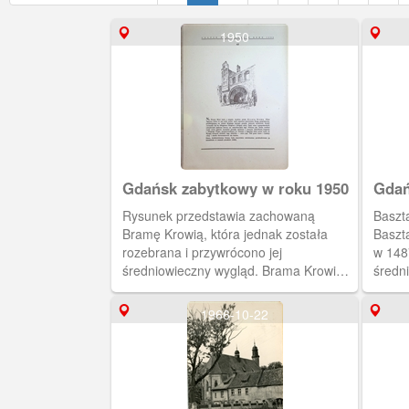
1950
Gdańsk zabytkowy w roku 1950
Gdań
Rysunek przedstawia zachowaną
Baszt
Bramę Krowią, która jednak została
Baszt
rozebrana i przywrócono jej
w 148
średniowieczny wygląd. Brama Krowia
średni
(Kuhtor) powstała w ostatniej ćwierci
Przed
XIV w., zapewne około roku 1378.
konse
1966-10-22
Wzniesiona jako skromny,
Budyne
dwukondygnacyjny budynek o
dwuspadowym dachu, stanowiła wylot
ulicy Ogarnej ku Motławie. Z czasem,
gdy stała się bezużyteczna jako obiekt