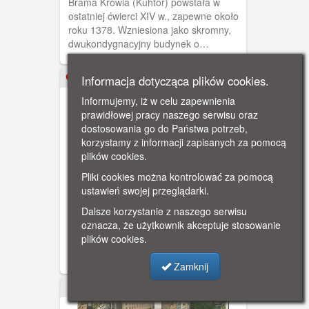
Brama Krowia (Kuhtor) powstała w
ostatniej ćwierci XIV w., zapewne około
roku 1378. Wzniesiona jako skromny,
dwukondygnacyjny budynek o
dwuspadowym dachu, stanowiła wylot
ulicy Ogarnej ku Motławie. Z czasem,
Informacja dotycząca plików cookies.
1942-06-10
gdy stała się bezużyteczna jako obiekt
fortyfikacyjny, zamieniona została w
Informujemy, iż w celu zapewnienia
obiekt mieszkalny.
prawidłowej pracy naszego serwisu oraz
dostosowania go do Państwa potrzeb,
korzystamy z informacji zapisanych za pomocą
plików cookies.
Pliki cookies można kontrolować za pomocą
Gdańsk, Most Krowi
ustawień swojej przeglądarki.
Prowadzący z ul. Ogarnej na Wyspę
Dalsze korzystanie z naszego serwisu
Spichrzów, przeznaczony obecnie
oznacza, że użytkownik akceptuje stosowanie
wyłącznie do użytku pieszego, Most
plików cookies.
Krowi należy do najstarszych gdańskich
mostów. Przerzucono go przez Motławę
Zamknij
po raz pierwszy w latach 1378-1379
jako tzw. Kładkę Krowią, służącą
ok. 1910
głównie do przepędzenia tędy na