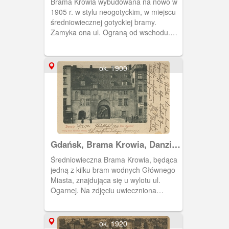
Brama Krowia wybudowana na nowo w
1905 r. w stylu neogotyckim, w miejscu
średniowiecznej gotyckiej bramy.
Zamyka ona ul. Ograną od wschodu.
Nazwa pochodzi od drogi, która
przechodziła m. in. przez tę bramę, a
którą pędzono bydło do rzeźni na
ok. 1900
Wyspie Spichrzów.
Gdańsk, Brama Krowia, Danzig
Das Kuhthor
Średniowieczna Brama Krowia, będąca
jedną z kilku bram wodnych Głównego
Miasta, znajdująca się u wylotu ul.
Ogarnej. Na zdjęciu uwieczniona
została brama z przed wyburzenia w
1905 r. Wybudowano wtedy nową,
neogotycką bramę w tym samym
ok. 1920