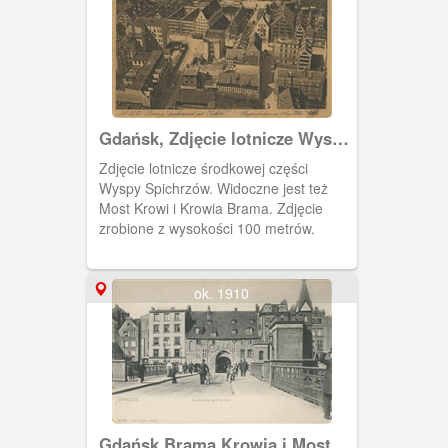
miejscu. Nazwa pochodziła od drogi
pędzenia bydła ul. Ogarną na wyspę
spichrzów, do tamtejszej rzeźni. droga
ta wiodła przez tę bramę, a następnie
Most Krowi.
Gdańsk, Zdjęcie lotnicze Wyspy
Spichrzów
Zdjęcie lotnicze środkowej części
Wyspy Spichrzów. Widoczne jest też
Most Krowi i Krowia Brama. Zdjęcie
zrobione z wysokości 100 metrów.
ok. 1910
Gdańsk Brama Krowia i Most