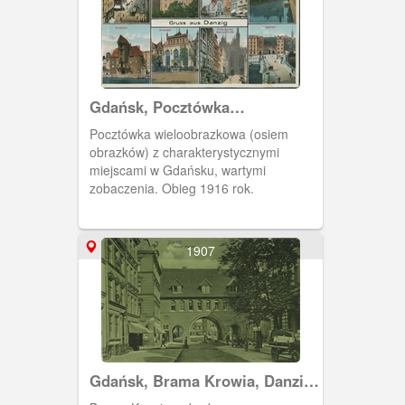
pastwiska (przed ubojem) stad bydła
należącego do gdańskich rzeźników.
Tędy również przeprowadzano na
Wyspę Spichrzów psy, które stróżowały
nocami wokół magazynów ze zbożem.
Gdańsk, Pocztówka
wieloobrazkowa
Pocztówka wieloobrazkowa (osiem
obrazków) z charakterystycznymi
miejscami w Gdańsku, wartymi
zobaczenia. Obieg 1916 rok.
1907
Gdańsk, Brama Krowia, Danzig
Neues Kuhtor