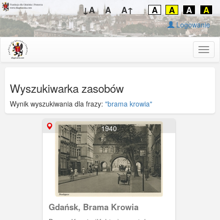
↓A
A
A↑
A
A
A
A
Logowanie
Togg
navig
Wyszukiwarka zasobów
Wynik wyszukiwania dla frazy:
"brama krowia"
1940
Gdańsk, Brama Krowia