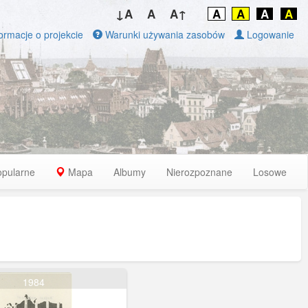
↓A
A
A↑
A
A
A
A
ormacje o projekcie
Warunki używania zasobów
Logowanie
opularne
Mapa
Albumy
Nierozpoznane
Losowe
1984