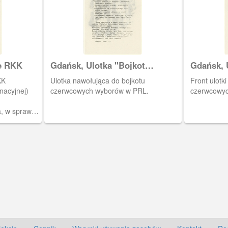
e RKK
Gdańsk, Ulotka "Bojkot
Gdańsk, 
Wyborów"
Wyborów
KK
Ulotka nawołująca do bojkotu
Front ulotk
nacyjnej)
czerwcowych wyborów w PRL.
czerwcowyc
, w sprawie
rodowych
984 roku.