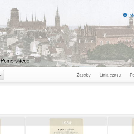
Inf
 Pomorskiego
Toggle Dropdown
Zasoby
Linia czasu
P
1984