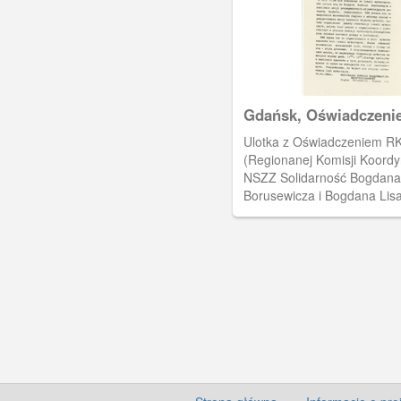
Gdańsk, Oświadczeni
Ulotka z Oświadczeniem R
(Regionanej Komisji Koordy
NSZZ Solidarność Bogdana
Borusewicza i Bogdana Lisa
bojkotu wyborów do rad na
odbywających się 17. 06. 1