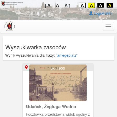
↓A
A
A↑
A
A
A
A
Logowanie
Togg
navig
Wyszukiwarka zasobów
Wynik wyszukiwania dla frazy:
"anlegeplatz"
ok. 1900
Gdańsk, Żegluga Wodna
Pocztówka przedstawia widok ogólny z