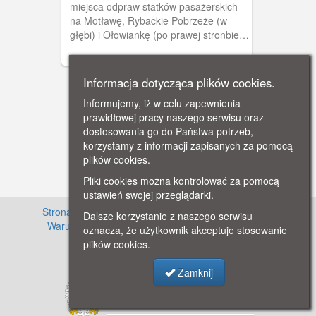
miejsca odpraw statków pasażerskich
na Motławę, Rybackie Pobrzeże (w
głębi) i Ołowiankę (po prawej stronbie
obrazu).
Informacja dotycząca plików cookies.
Informujemy, iż w celu zapewnienia
prawidłowej pracy naszego serwisu oraz
dostosowania go do Państwa potrzeb,
korzystamy z informacji zapisanych za pomocą
plików cookies.
Pliki cookies można kontrolować za pomocą
ustawień swojej przeglądarki.
Strona główna
·
Informacje o projekcie
·
Cennik
·
Dalsze korzystanie z naszego serwisu
Warunki używania zasobów
·
Kontakt
·
Regulamin
oznacza, że użytkownik akceptuje stosowanie
serwisu
·
Polityka prywatności
plików cookies.
Zamknij