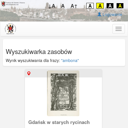
↓A
A
A↑
A
A
A
A
Logowanie
Togg
navig
Wyszukiwarka zasobów
Wynik wyszukiwania dla frazy:
"ambona"
XIX w.
Gdańsk w starych rycinach