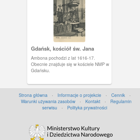
sukcesywnie rozbudowywany, aż
osiągnął ostateczny kształt w
początkach XVI w. W 2 poł XVI w. został
przejęty przez luteran. Przez kilkaset lat
pełnił rolę najważniejszej świątyni
luterańskiej w Gdańsku. Bogate
wyposażenie uległo w dużej mierze
zniszczeniu lub rozproszeniu w czasie II
Gdańsk, kościół św. Jana
wojny światowej. Dotyczy to również
ambony, która widoczna jest na zdjęciu.
Ambona pochodzi z lat 1616-17.
Jej miejsce po II wojnie zajęła ambona
Obecnie znajduje się w kościele NMP w
z kościoła św. Jana.
Gdańsku.
Strona główna
·
Informacje o projekcie
·
Cennik
·
Warunki używania zasobów
·
Kontakt
·
Regulamin
serwisu
·
Polityka prywatności