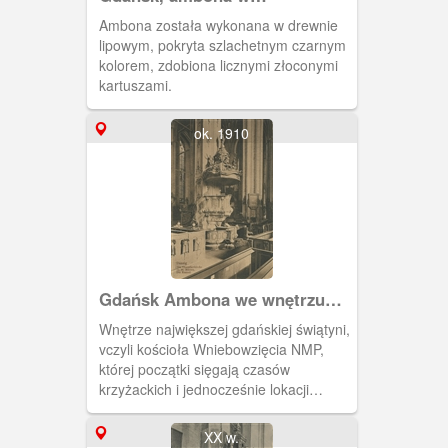
Archikatedrze Oliwskiej
Ambona została wykonana w drewnie
lipowym, pokryta szlachetnym czarnym
kolorem, zdobiona licznymi złoconymi
kartuszami.
ok. 1910
Gdańsk Ambona we wnętrzu
kościoła Wniebowzięcia NMP
Wnętrze największej gdańskiej świątyni,
(Die Marienkirche)
vczyli kościoła Wniebowzięcia NMP,
której początki sięgają czasów
krzyżackich i jednocześnie lokacji
Głównego Miasta Gdańska. Pełnił on
rolę fary tej części miasta. Był on
XX w.