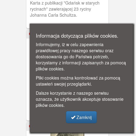
Karta z publikacji "Gdańsk w starych
rycinach" zawierającej 23 ryciny
Johanna Carla Schultza.
Informacja dotycząca plików cookies.
XIX w.
Informujemy, iż w celu zapewnienia
prawidłowej pracy naszego serwisu oraz
dostosowania go do Państwa potrzeb,
korzystamy z informacji zapisanych za pomocą
plików cookies.
Pliki cookies można kontrolować za pomocą
ustawień swojej przeglądarki.
Gdańsk w starych rycinach
Dalsze korzystanie z naszego serwisu
Karta z publikacji "Gdańsk w starych
oznacza, że użytkownik akceptuje stosowanie
rycinach" zawierającej 23 ryciny
plików cookies.
Johanna Carla Schultza.
Zamknij
ok. 1910