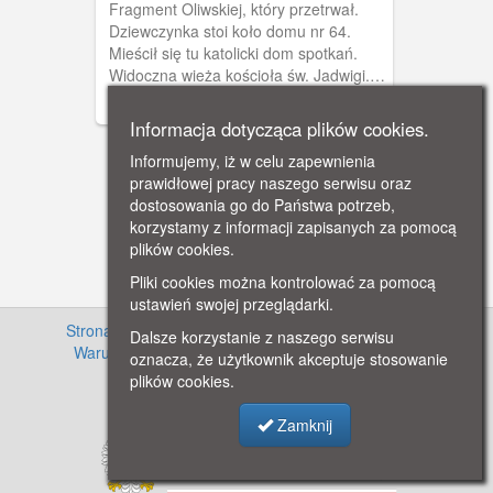
Fragment Oliwskiej, który przetrwał.
Dziewczynka stoi koło domu nr 64.
Mieścił się tu katolicki dom spotkań.
Widoczna wieża kościoła św. Jadwigi.
Obieg 1917 r.
Informacja dotycząca plików cookies.
Informujemy, iż w celu zapewnienia
prawidłowej pracy naszego serwisu oraz
dostosowania go do Państwa potrzeb,
korzystamy z informacji zapisanych za pomocą
plików cookies.
Pliki cookies można kontrolować za pomocą
ustawień swojej przeglądarki.
Strona główna
·
Informacje o projekcie
·
Cennik
·
Dalsze korzystanie z naszego serwisu
Warunki używania zasobów
·
Kontakt
·
Regulamin
oznacza, że użytkownik akceptuje stosowanie
serwisu
·
Polityka prywatności
plików cookies.
Zamknij