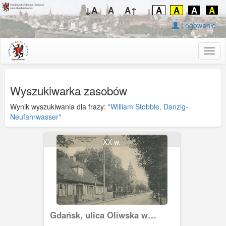
↓A
A
A↑
A
A
A
A
Logowanie
Togg
navig
Wyszukiwarka zasobów
Wynik wyszukiwania dla frazy:
"William Stobbie, Danzig-
Neufahrwasser"
XX w.
Gdańsk, ulica Oliwska w
Nowym Porcie