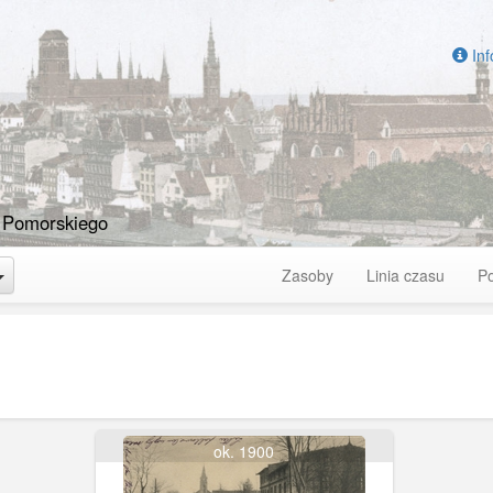
Inf
 Pomorskiego
Toggle Dropdown
Zasoby
Linia czasu
P
ok. 1900