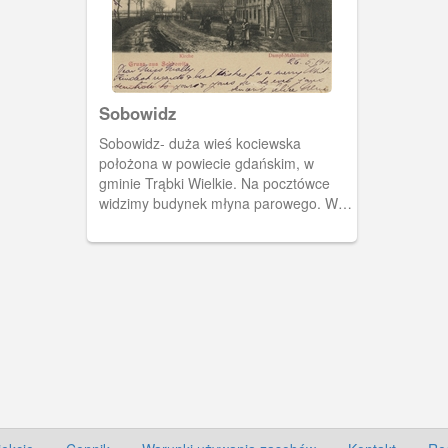
Sobowidz
Sobowidz- duża wieś kociewska
położona w powiecie gdańskim, w
gminie Trąbki Wielkie. Na pocztówce
widzimy budynek młyna parowego. W
oddali kościół wybudowany w 1843 roku
i gruntownie przebudowany w roku
1864 (wieża dobudowana w 1898).
Dzisiaj świątynia parafialna pw.
Przemienienia Pańskiego.