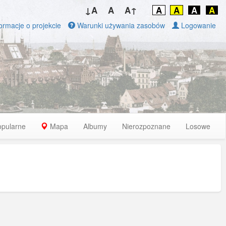
↓A
A
A↑
A
A
A
A
ormacje o projekcie
Warunki używania zasobów
Logowanie
opularne
Mapa
Albumy
Nierozpoznane
Losowe