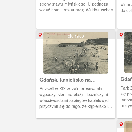
strony stawu młyńskiego. U podnóża
widoc
widać hotel i restaurację Waldhauschen.
do dzi
ok. 1900
Gdań
Gdańsk, kąpielisko na
Kurg
Westerplatte
Park 
Rozkwit w XIX w. zainteresowania
się p
wypoczynkiem na plaży i leczniczymi
morza
właściwościami zabiegów kąpielowych
rozryw
przyczynił się do tego, że kąpielisko i
ścież
uzdrowisko na Westerplatte było
jednym z najpopularniejszych w
ówczesnych Niemczech. Obieg 1909 r.