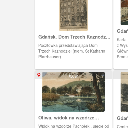
Gdań
Gdańsk, Dom Trzech Kaznodziei
Karta
na Starym Mieście
Pocztówka przedstawiająca Dom
z Wys
Trzech Kaznodziei (niem. St Katharin
Główn
Pfarrhauser)
Brama
XX w.
Oliwa, widok na wzgórze
Gdań
Pachołek
Widok na wzgórze Pachołek , ujęcie od
Central