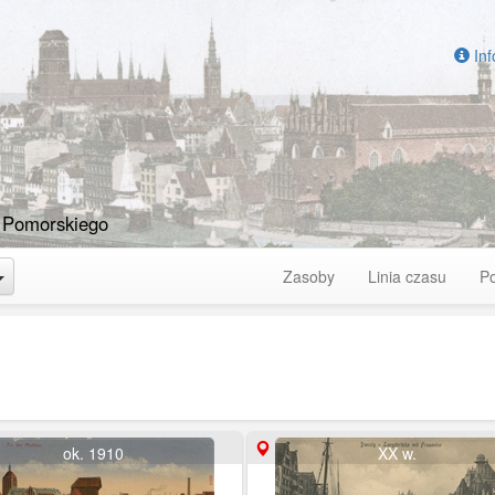
Inf
 Pomorskiego
Toggle Dropdown
Zasoby
Linia czasu
P
ok. 1910
XX w.