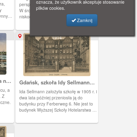
oznacza, że użytkownik akceptuje stosowanie
ra,
perspektywie kościołem ewangelickim.
plików cookies.
y
W środku świątyni znajdowało się
ynny
niskociśnieniowe parowe ogrzewanie. Z
Zamknij
lewej park Irrgarten.
1914
a na
Gdańsk, szkoła Idy Sellmann
we Wrzeszczu
rcu, a
Ida Sellmann założyła szkołę w 1905 r. i
. Z
dwa lata później przeniosła ją do
yczne.
budynku przy Ferberweg 6. Nie jest to
budynek Wyższej Szkoły Hotelarstwa i
Turystyki.