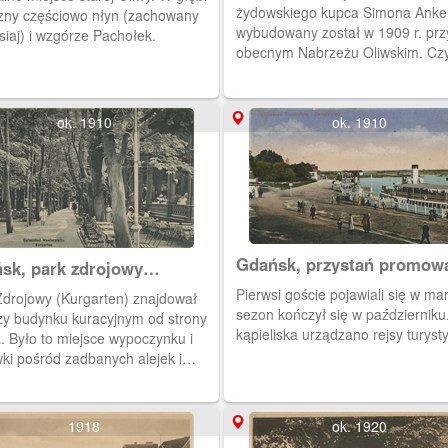
żydowskiego kupca Simona Anke
zny częściowo nłyn (zachowany
wybudowany został w 1909 r. prz
siaj) i wzgórze Pachołek.
obecnym Nabrzeżu Oliwskim. Cz
do dzisiaj.
ok. 1910
ok. 1910
Gdańsk, przystań promow
sk, park zdrojowy
Westerplatte
arten na Westerplatte
Pierwsi goście pojawiali się w ma
Zdrojowy (Kurgarten) znajdował
sezon kończył się w październiku
rzy budynku kuracyjnym od strony
kąpieliska urządzano rejsy turyst
. Było to miejsce wypoczynku i
ki pośród zadbanych alejek i
ek spacerowych.
1918
ok. 1920