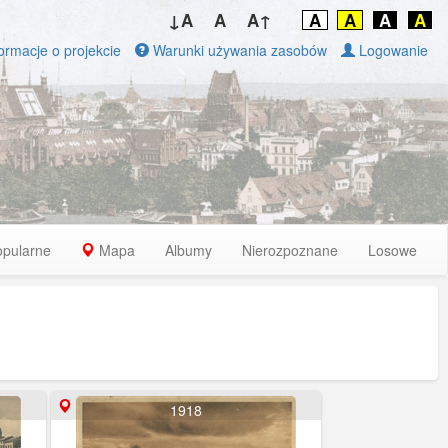
↓A
A
A↑
A
A
A
A
ormacje o projekcie
Warunki używania zasobów
Logowanie
opularne
Mapa
Albumy
Nierozpoznane
Losowe
1918