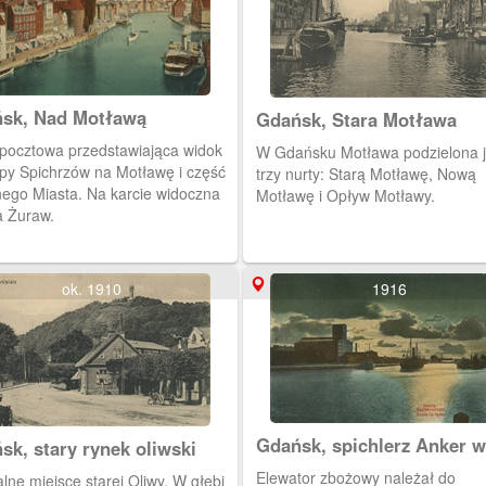
sk, Nad Motławą
Gdańsk, Stara Motława
 pocztowa przedstawiająca widok
W Gdańsku Motława podzielona j
py Spichrzów na Motławę i część
trzy nurty: Starą Motławę, Nową
ego Miasta. Na karcie widoczna
Motławę i Opływ Motławy.
 Żuraw.
ok. 1910
1916
Gdańsk, spichlerz Anker w
sk, stary rynek oliwski
Nowym Porcie
Elewator zbożowy należał do
ne miejsce starej Oliwy. W głębi