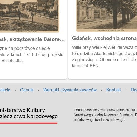
Gdańsk, wschodnia strona
sk, skrzyżowanie Batorego
Wielkiej Alei
dleśną.
Wille przy Wielkiej Alei Pierwsza z
zne na pocztówce osiedle
to siedziba Akademickiego Związku
ało w latach 1911-14 wg projektu
Żeglarskiego. Obecnie mieści się
 Bielefeldta.
konsulat RFN.
jekcie
·
Cennik
·
Warunki używania zasobów
·
Kontakt
·
Re
Dofinansowano ze środków Ministra Kultu
Narodowego pochodzących z Funduszu Pr
państwowego funduszu celowego.