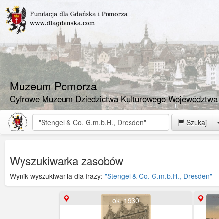
Muzeum Pomorza
Cyfrowe Muzeum Dziedzictwa Kulturowego Województwa
Szukaj
Wyszukiwarka zasobów
Wynik wyszukiwania dla frazy:
"Stengel & Co. G.m.b.H., Dresden"
ok. 1930