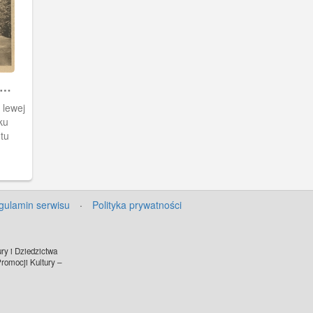
 lewej
 tu
gulamin serwisu
·
Polityka prywatności
ry i Dziedzictwa
omocji Kultury –