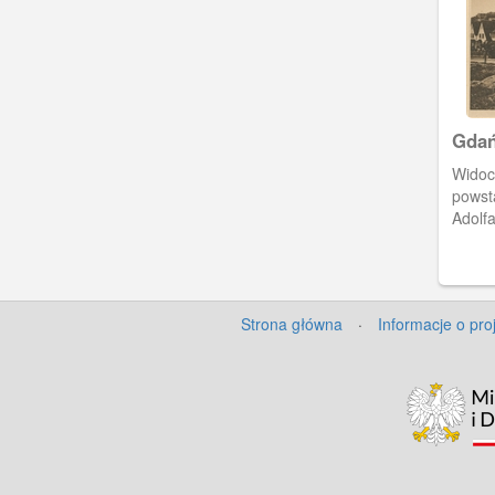
Gdań
z Po
Widoc
powst
Adolfa
Strona główna
·
Informacje o pro