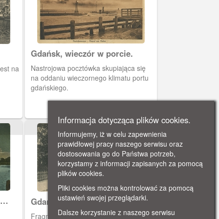
Gdańsk, wieczór w porcie.
Nastrojowa pocztówka skupiająca się
est na
na oddaniu wieczornego klimatu portu
gdańskiego.
Informacja dotycząca plików cookies.
XX w.
Informujemy, iż w celu zapewnienia
prawidłowej pracy naszego serwisu oraz
dostosowania go do Państwa potrzeb,
korzystamy z informacji zapisanych za pomocą
plików cookies.
Pliki cookies można kontrolować za pomocą
ustawień swojej przeglądarki.
Gdańsk, ulica Oliwska w
Nowym Porcie
Dalsze korzystanie z naszego serwisu
Fragment ulicy oliwskiej z widocznym w