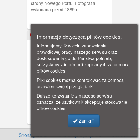
strony Nowego Portu. Fotografia
wykonana przed 1889 r.
Informacja dotycząca plików cookies.
XX w.
Informujemy, iż w celu zapewnienia
prawidłowej pracy naszego serwisu oraz
dostosowania go do Państwa potrzeb,
korzystamy z informacji zapisanych za pomocą
plików cookies.
Pliki cookies można kontrolować za pomocą
Gdańsk, molo spacerowe na
ustawień swojej przeglądarki.
Westerplatte
Okładka zbioru pocztówek, molo
Dalsze korzystanie z naszego serwisu
spacerowe na Westerplatte
oznacza, że użytkownik akceptuje stosowanie
plików cookies.
Zamknij
Strona główna
·
Informacje o projekcie
·
Cennik
·