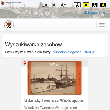
↓A
A
A↑
A
A
A
A
Logowanie
Togg
navig
Wyszukiwarka zasobów
Wynik wyszukiwania dla frazy:
"Rudolph Rogosch, Danzig"
XIX w.
Gdańsk, Twierdza Wisłoujście
Widok na Twierdzę Wisłoujście od