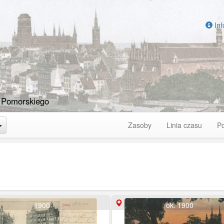
Inf
 Pomorskiego
Toggle Dropdown
Zasoby
Linia czasu
P
1900
ok. 1900