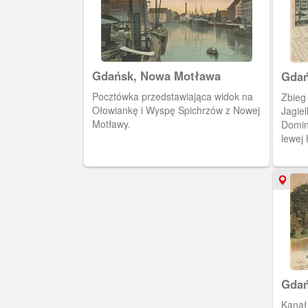
Gdańsk, Nowa Motława
Gdań
(Dom
Pocztówka przedstawiająca widok na
Zbieg 
Hau
Ołowiankę i Wyspę Spichrzów z Nowej
Jagiel
Motławy.
Domin
lewej
rogu 
Deuts
Gdań
Kanał