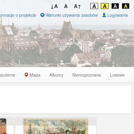
↓A
A
A↑
A
A
A
A
ormacje o projekcie
Warunki używania zasobów
Logowanie
opularne
Mapa
Albumy
Nierozpoznane
Losowe
ok. 1900