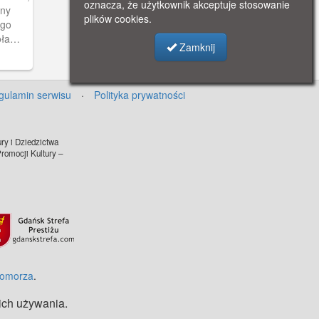
oznacza, że użytkownik akceptuje stosowanie
ony
plików cookies.
ego
oła
Zamknij
08 r.
gulamin serwisu
·
Polityka prywatności
ry i Dziedzictwa
omocji Kultury –
Pomorza
.
 ich używania.