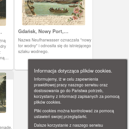
Gdańsk, Nowy Port,
Neufharwasser
Nazwa Neufharwasser oznaczała "nowy
zną
tor wodny" i odnosiła się do istniejącego
edry
szlaku wodnego.
z
rną
a
Informacja dotycząca plików cookies.
się
Informujemy, iż w celu zapewnienia
, zaś
prawidłowej pracy naszego serwisu oraz
ej w
dostosowania go do Państwa potrzeb,
edry.
korzystamy z informacji zapisanych za pomocą
iecezji
plików cookies.
archikatedry.
Pliki cookies można kontrolować za pomocą
ustawień swojej przeglądarki.
Dalsze korzystanie z naszego serwisu