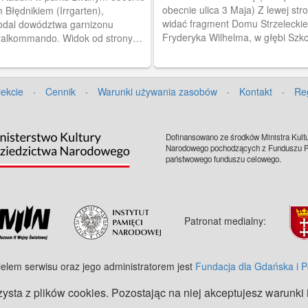
obecnie ulica 3 Maja) Z lewej str
 Błędnikiem (Irrgarten),
widać fragment Domu Strzelecki
wa garnizonu
Fryderyka Wilhelma, w głębi Szk
alkommando. Widok od strony
Wojenna (Kriegsschule). Obieg 19
 Rakowego. Obieg 1905 r.
jekcie
·
Cennik
·
Warunki używania zasobów
·
Kontakt
·
Re
Dofinansowano ze środków Ministra Kultu
Narodowego pochodzących z Funduszu Pr
państwowego funduszu celowego.
Patronat medialny:
ielem serwisu oraz jego administratorem jest
Fundacja dla Gdańska i 
zysta z plików cookies. Pozostając na niej akceptujesz warunki