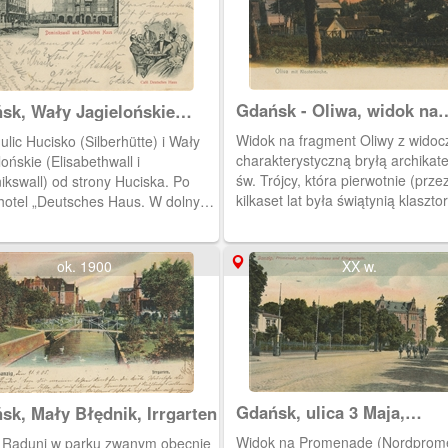
Gdańsk - Oliwa, widok na
sk, Wały Jagielońskie
Archikatedrę Trójcy św.
inikswall) i Deutsches
Widok na fragment Oliwy z widoc
ulic Hucisko (Silberhütte) i Wały
s
charakterystyczną bryłą archikat
lońskie (Elisabethwall i
św. Trójcy, która pierwotnie (prze
ikswall) od strony Huciska. Po
kilkaset lat była świątynią klaszto
 hotel „Deutsches Haus. W dolnym
cystersów). Początki tego kościoł
pocztówki widoczny stolik w Cafe
sięgają XII w. Po kasacie zakonu
ches Haus.
cystersów, w 1 ej poł. XIX w. stał 
ok. 1900
XX w.
świątynią parafialną dla katolików
po ustanowieniu diecezji gdański
1925 r. - podniesiony do rangi kat
Obecnie - po ustanowieniu archid
gdańskiej - pełni funkcję 
Gdańsk, ulica 3 Maja,
sk, Mały Błędnik, Irrgarten
Promenade
Widok na Promenadę (Nordpromenade,
 Raduni w parku zwanym obecnie