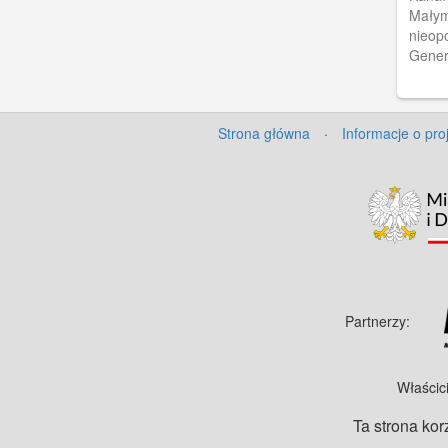
Małym
nieopodal dowództ
Gener
Targu
Strona główna
·
Informacje o pro
Partnerzy:
Właścic
Ta strona kor