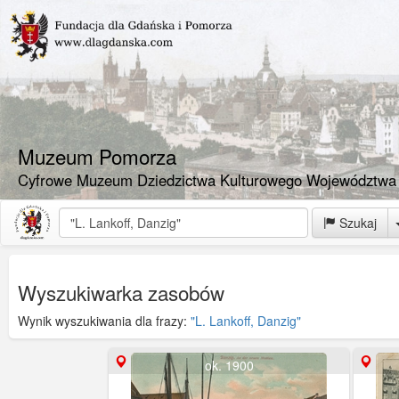
Muzeum Pomorza
Cyfrowe Muzeum Dziedzictwa Kulturowego Województwa
Szukaj
Wyszukiwarka zasobów
Wynik wyszukiwania dla frazy:
"L. Lankoff, Danzig"
ok. 1900