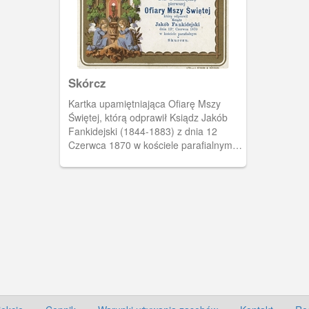
Skórcz
Kartka upamiętniająca Ofiarę Mszy
Świętej, którą odprawił Ksiądz Jakób
Fankidejski (1844-1883) z dnia 12
Czerwca 1870 w kościele parafialnym w
Skurczu (pisownia oryginalna). Znany
historyk-regionalista.