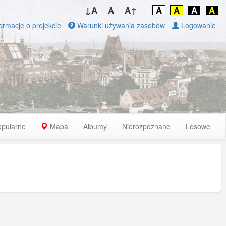
↓A
A
A↑
A
A
A
A
ormacje o projekcie
Warunki używania zasobów
Logowanie
opularne
Mapa
Albumy
Nierozpoznane
Losowe