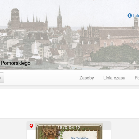
Inf
 Pomorskiego
Toggle Dropdown
Zasoby
Linia czasu
P
1870-06-12