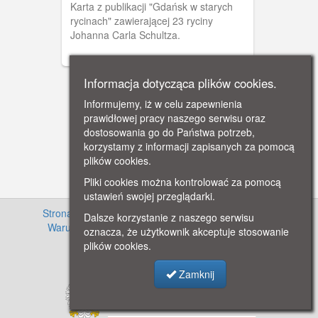
Karta z publikacji "Gdańsk w starych
rycinach" zawierającej 23 ryciny
Johanna Carla Schultza.
Informacja dotycząca plików cookies.
Informujemy, iż w celu zapewnienia
prawidłowej pracy naszego serwisu oraz
dostosowania go do Państwa potrzeb,
korzystamy z informacji zapisanych za pomocą
plików cookies.
Pliki cookies można kontrolować za pomocą
ustawień swojej przeglądarki.
Strona główna
·
Informacje o projekcie
·
Cennik
·
Dalsze korzystanie z naszego serwisu
Warunki używania zasobów
·
Kontakt
·
Regulamin
oznacza, że użytkownik akceptuje stosowanie
serwisu
·
Polityka prywatności
plików cookies.
Zamknij