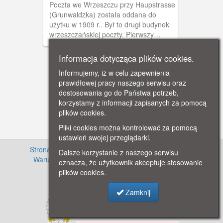
Poczta we Wrzeszczu przy Haupstrasse
(Grunwaldzka) została oddana do
użytku w 1909 r.. Był to drugi budynek
wrzeszczańskiej poczty. Pierwszy
otwarto w 1858 r. i mieścił się po
przeciwległej stronie, nieco bliżej rynku.
Informacja dotycząca plików cookies.
Obieg 1911 r.
Informujemy, iż w celu zapewnienia
prawidłowej pracy naszego serwisu oraz
dostosowania go do Państwa potrzeb,
korzystamy z informacji zapisanych za pomocą
plików cookies.
Pliki cookies można kontrolować za pomocą
ustawień swojej przeglądarki.
Strona główna
·
Informacje o projekcie
·
Cennik
·
Dalsze korzystanie z naszego serwisu
Warunki używania zasobów
·
Kontakt
·
Regulamin
oznacza, że użytkownik akceptuje stosowanie
serwisu
·
Polityka prywatności
plików cookies.
Zamknij