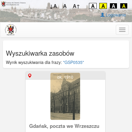
↓A
A
A↑
A
A
A
A
Logowanie
Togg
navig
Wyszukiwarka zasobów
Wynik wyszukiwania dla frazy:
"GSP0535"
ok. 1910
Gdańsk, poczta we Wrzeszczu