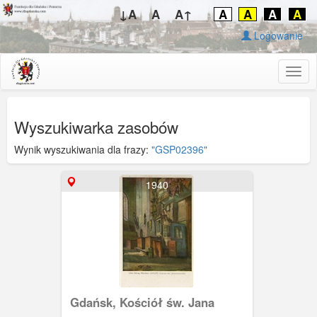
↓A
A
A↑
A
A
A
A
Logowanie
Togg
navig
Wyszukiwarka zasobów
Wynik wyszukiwania dla frazy:
"GSP02396"
1940
Gdańsk, Kościół św. Jana