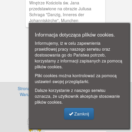
Wnętrze Kościoła św. Jana
przedstawione na obrazie Juliusa
Schraga "Danzig, Inneres der
Johanniskirche", Munchen
Informacja dotycząca plików cookies.
Informujemy, iż w celu zapewnienia
prawidłowej pracy naszego serwisu oraz
dostosowania go do Państwa potrzeb,
korzystamy z informacji zapisanych za pomocą
plików cookies.
Pliki cookies można kontrolować za pomocą
ustawień swojej przeglądarki.
Strona główna
·
Informacje o projekcie
·
Cennik
·
Dalsze korzystanie z naszego serwisu
Warunki używania zasobów
·
Kontakt
·
Regulamin
oznacza, że użytkownik akceptuje stosowanie
serwisu
·
Polityka prywatności
plików cookies.
Zamknij