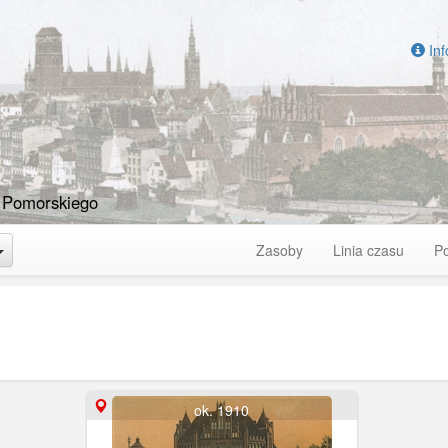
Inf
 Pomorskiego
Toggle Dropdown
Zasoby
Linia czasu
P
ok. 1910