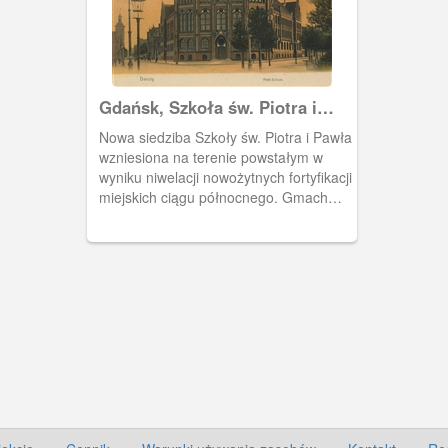
Gdańsk, Szkoła św. Piotra i
Pawła, Danzig Petri - Schule
Nowa siedziba Szkoły św. Piotra i Pawła
wzniesiona na terenie powstałym w
wyniku niwelacji nowożytnych fortyfikacji
miejskich ciągu północnego. Gmach
wzniesiono w latach 1901 - 04 wg. proj.
Karla Kleefelda. Do tej pory szkoła
miała swą siedzibę na Starym
Przedmieściu.