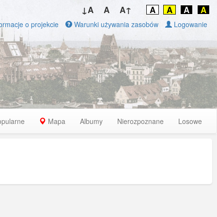
↓A
A
A↑
A
A
A
A
ormacje o projekcie
Warunki używania zasobów
Logowanie
opularne
Mapa
Albumy
Nierozpoznane
Losowe