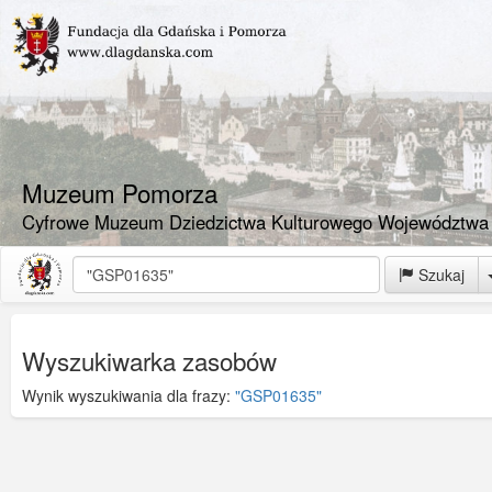
Muzeum Pomorza
Cyfrowe Muzeum Dziedzictwa Kulturowego Województwa
Szukaj
Wyszukiwarka zasobów
Wynik wyszukiwania dla frazy:
"GSP01635"