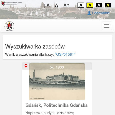
↓A
A
A↑
A
A
A
A
Logowanie
Togg
navig
Wyszukiwarka zasobów
Wynik wyszukiwania dla frazy:
"GSP01581"
ok. 1900
Gdańsk, Politechnika Gdańska
Najstarsze budynki dzisiejszej