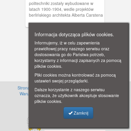
politechniki zostały wybudowane w
latach 1900-1904, wedle projektów
berlińskiego architekta Alberta Carstena
Informacja dotycząca plików cookies.
Informujemy, iż w celu zapewnienia
prawidłowej pracy naszego serwisu oraz
dostosowania go do Państwa potrzeb,
korzystamy z informacji zapisanych za pomocą
plików cookies.
Pliki cookies można kontrolować za pomocą
ustawień swojej przeglądarki.
Strona główna
·
Informacje o projekcie
·
Cennik
·
Dalsze korzystanie z naszego serwisu
Warunki używania zasobów
·
Kontakt
·
Regulamin
oznacza, że użytkownik akceptuje stosowanie
serwisu
·
Polityka prywatności
plików cookies.
Zamknij