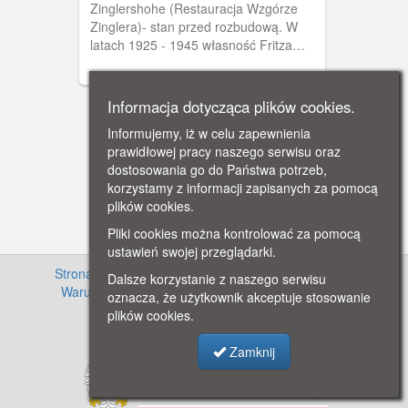
Zinglershohe (Restauracja Wzgórze
Zinglera)- stan przed rozbudową. W
latach 1925 - 1945 własność Fritza
Lietzau. w 1939 roku w willi mieścił się
konsulat honorowy Republiki
Dominikany w Gdańsku. Willa istnieje
Informacja dotycząca plików cookies.
do dnia dzisiejszego.
Informujemy, iż w celu zapewnienia
prawidłowej pracy naszego serwisu oraz
dostosowania go do Państwa potrzeb,
korzystamy z informacji zapisanych za pomocą
plików cookies.
Pliki cookies można kontrolować za pomocą
ustawień swojej przeglądarki.
Strona główna
·
Informacje o projekcie
·
Cennik
·
Dalsze korzystanie z naszego serwisu
Warunki używania zasobów
·
Kontakt
·
Regulamin
oznacza, że użytkownik akceptuje stosowanie
serwisu
·
Polityka prywatności
plików cookies.
Zamknij