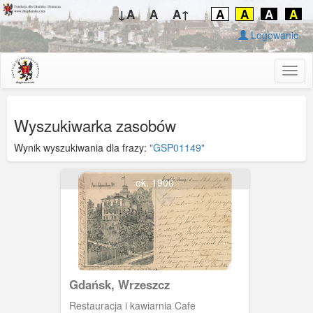
↓A
A
A↑
A
A
A
A
Logowanie
Togg
navig
Wyszukiwarka zasobów
Wynik wyszukiwania dla frazy:
"GSP01149"
ok. 1900
Gdańsk, Wrzeszcz
Restauracja i kawiarnia Cafe