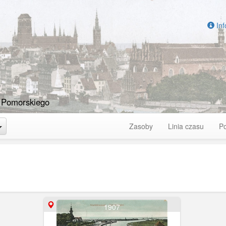
Inf
 Pomorskiego
Toggle Dropdown
Zasoby
Linia czasu
P
1907