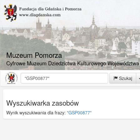
Muzeum Pomorza
Cyfrowe Muzeum Dziedzictwa Kulturowego Województwa
Szukaj
Wyszukiwarka zasobów
Wynik wyszukiwania dla frazy:
"GSP00877"