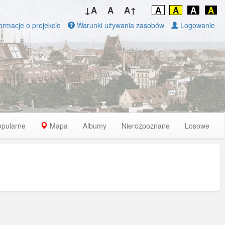
↓A
A
A↑
A
A
A
A
ormacje o projekcie
Warunki używania zasobów
Logowanie
opularne
Mapa
Albumy
Nierozpoznane
Losowe