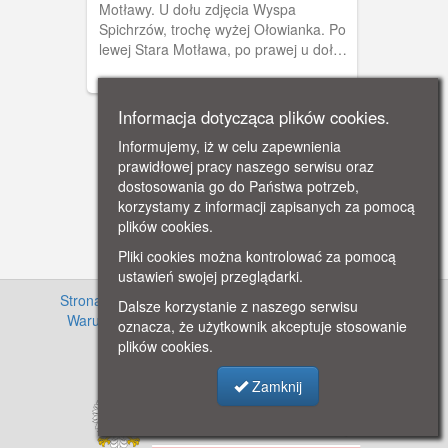
Motławy. U dołu zdjęcia Wyspa
Spichrzów, trochę wyżej Ołowianka. Po
lewej Stara Motława, po prawej u dołu
Nowa Motława, u góry Kanał
Stępkarski.
Informacja dotycząca plików cookies.
Informujemy, iż w celu zapewnienia
prawidłowej pracy naszego serwisu oraz
dostosowania go do Państwa potrzeb,
korzystamy z informacji zapisanych za pomocą
plików cookies.
Pliki cookies można kontrolować za pomocą
ustawień swojej przeglądarki.
Strona główna
·
Informacje o projekcie
·
Cennik
·
Dalsze korzystanie z naszego serwisu
Warunki używania zasobów
·
Kontakt
·
Regulamin
oznacza, że użytkownik akceptuje stosowanie
serwisu
·
Polityka prywatności
plików cookies.
Zamknij