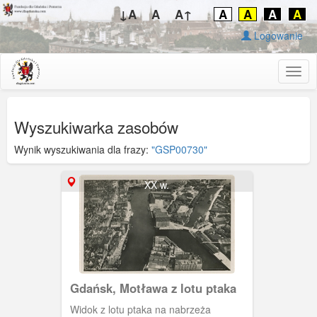
↓A
A
A↑
A
A
A
A
Logowanie
Togg
navig
Wyszukiwarka zasobów
Wynik wyszukiwania dla frazy:
"GSP00730"
XX w.
Gdańsk, Motława z lotu ptaka
Widok z lotu ptaka na nabrzeża