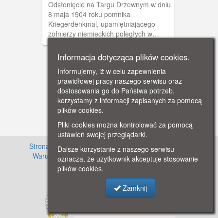
Odsłonięcie na Targu Drzewnym w dniu
8 maja 1904 roku pomnika
Kriegerdenkmal, upamiętniającego
żołnierzy niemieckich poległych w
wojnach poprzedzających zjednoczenie
Niemiec. Obieg 1904-1905.
Informacja dotycząca plików cookies.
Informujemy, iż w celu zapewnienia
prawidłowej pracy naszego serwisu oraz
dostosowania go do Państwa potrzeb,
korzystamy z informacji zapisanych za pomocą
plików cookies.
Pliki cookies można kontrolować za pomocą
ustawień swojej przeglądarki.
Strona główna
·
Informacje o projekcie
·
Cennik
·
Dalsze korzystanie z naszego serwisu
Warunki używania zasobów
·
Kontakt
·
Regulamin
oznacza, że użytkownik akceptuje stosowanie
serwisu
·
Polityka prywatności
plików cookies.
Zamknij