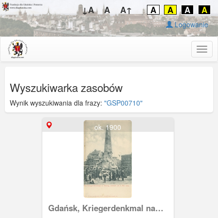
↓A
A
A↑
A
A
A
A
Logowanie
Togg
navig
Wyszukiwarka zasobów
Wynik wyszukiwania dla frazy:
"GSP00710"
ok. 1900
Gdańsk, Kriegerdenkmal na
Targu Drzewnym