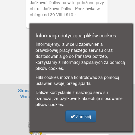
Jaśkowej Doliny na wille położone przy
ob. ul. Jaśkowa Dolina. Pocztówka w
obiegu od 30 VIII 1910 r.
Informacja dotycząca plików cookies.
Informujemy, iż w celu zapewnienia
prawidłowej pracy naszego serwisu oraz
dostosowania go do Państwa potrzeb,
korzystamy z informacji zapisanych za pomocą
plików cookies.
Pliki cookies można kontrolować za pomocą
ustawień swojej przeglądarki.
Strona główna
·
Informacje o projekcie
·
Cennik
·
Dalsze korzystanie z naszego serwisu
Warunki używania zasobów
·
Kontakt
·
Regulamin
oznacza, że użytkownik akceptuje stosowanie
serwisu
·
Polityka prywatności
plików cookies.
Zamknij