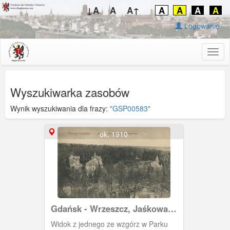
↓A
A
A↑
A
A
A
A
Logowanie
Togg
navig
Wyszukiwarka zasobów
Wynik wyszukiwania dla frazy:
"GSP00583"
ok. 1910
Gdańsk - Wrzeszcz, Jaśkowa
Dolina
Widok z jednego ze wzgórz w Parku