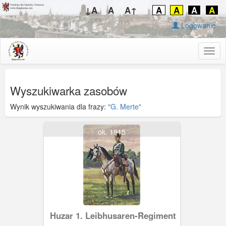
↓A
A
A↑
A
A
A
A
Logowanie
Togg
navig
Wyszukiwarka zasobów
Wynik wyszukiwania dla frazy:
"G. Merte"
ok. 1915
Huzar 1. Leibhusaren-Regiment