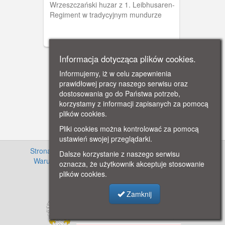
Wrzeszczański huzar z 1. Leibhusaren-
Regiment w tradycyjnym mundurze
Informacja dotycząca plików cookies.
Informujemy, iż w celu zapewnienia
prawidłowej pracy naszego serwisu oraz
dostosowania go do Państwa potrzeb,
korzystamy z informacji zapisanych za pomocą
plików cookies.
Pliki cookies można kontrolować za pomocą
ustawień swojej przeglądarki.
Strona główna
·
Informacje o projekcie
·
Cennik
·
Dalsze korzystanie z naszego serwisu
Warunki używania zasobów
·
Kontakt
·
Regulamin
oznacza, że użytkownik akceptuje stosowanie
serwisu
·
Polityka prywatności
plików cookies.
Zamknij